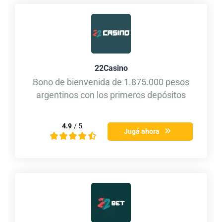
22Casino
Bono de bienvenida de 1.875.000 pesos
argentinos con los primeros depósitos
4.9
/ 5
Jugá ahora