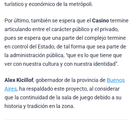
turístico y económico de la metrópoli.
Por último, también se espera que el
Casino
termine
articulando entre el carácter público y el privado,
pues se espera que una parte del complejo termine
en control del Estado, de tal forma que sea parte de
la administración pública, “que es lo que tiene que
ver con nuestra cultura y con nuestra identidad”.
Alex Kicillof
, gobernador de la provincia de
Buenos
Aires
, ha respaldado este proyecto, al considerar
que la continuidad de la sala de juego debido a su
historia y tradición en la zona.