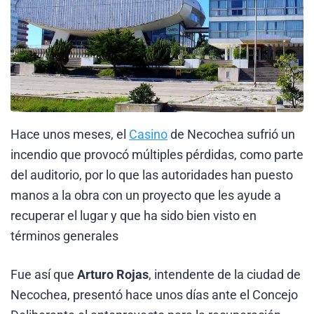
Hace unos meses, el
Casino
de Necochea sufrió un
incendio que provocó múltiples pérdidas, como parte
del auditorio, por lo que las autoridades han puesto
manos a la obra con un proyecto que les ayude a
recuperar el lugar y que ha sido bien visto en
términos generales
Fue así que
Arturo Rojas
, intendente de la ciudad de
Necochea, presentó hace unos días ante el Concejo