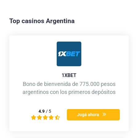
Top casinos Argentina
1XBET
Bono de bienvenida de 775.000 pesos
argentinos con los primeros depósitos
4.9
/ 5
Jugá ahora