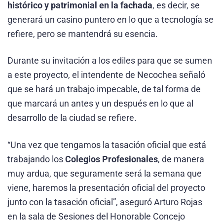
histórico y patrimonial en la fachada
, es decir, se
generará un casino puntero en lo que a tecnología se
refiere, pero se mantendrá su esencia.
Durante su invitación a los ediles para que se sumen
a este proyecto, el intendente de Necochea señaló
que se hará un trabajo impecable, de tal forma de
que marcará un antes y un después en lo que al
desarrollo de la ciudad se refiere.
“Una vez que tengamos la tasación oficial que está
trabajando los
Colegios Profesionales
, de manera
muy ardua, que seguramente será la semana que
viene, haremos la presentación oficial del proyecto
junto con la tasación oficial”, aseguró Arturo Rojas
en la sala de Sesiones del Honorable Concejo