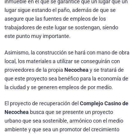
inmueble en el que se garantice que un lugar que un
lugar sigue estando el paño, además de que se
asegure que las fuentes de empleos de los
trabajadores de este lugar se sostengan, siendo
este punto muy importante.
Asimismo, la construcción se hará con mano de obra
local, los materiales a utilizar se conseguirán con
proveedores de la propia
Necochea
y se tratará de
que este proyecto sea benéfico para la economía de
la ciudad y se generen empleos de por medio.
El proyecto de recuperación del
Complejo Casino de
Necochea
busca que se presente un proyecto
urbano que sea sostenible, armónico con el medio
ambiente y que sea un promotor del crecimiento