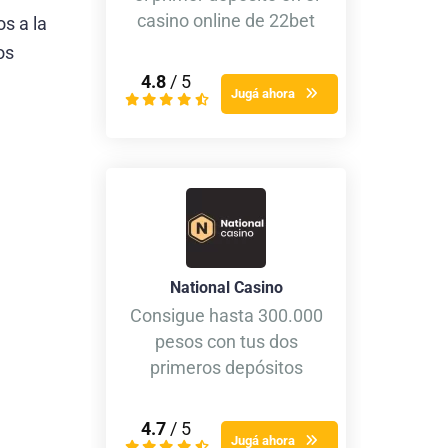
casino online de 22bet
s a la
os
4.8
/ 5
Jugá ahora
National Casino
Consigue hasta 300.000
pesos con tus dos
primeros depósitos
4.7
/ 5
Jugá ahora