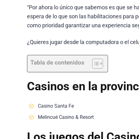
“Por ahora lo único que sabemos es que se hab
espera de lo que son las habilitaciones para
como prioridad garantizar una experiencia se
¿Quieres jugar desde la computadora o el cel
Tabla de contenidos
Casinos en la provinc
Casino Santa Fe
Melincué Casino & Resort
Los juegos del Casin