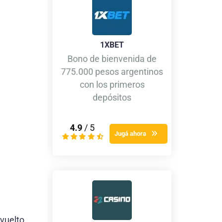
1XBET
Bono de bienvenida de
775.000 pesos argentinos
con los primeros
depósitos
4.9
/ 5
Jugá ahora
 vuelto