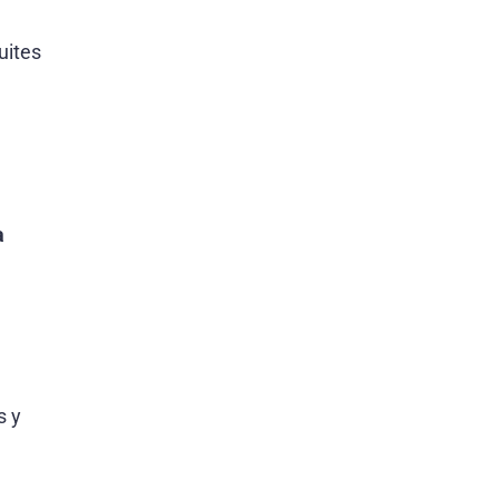
uites
a
s y