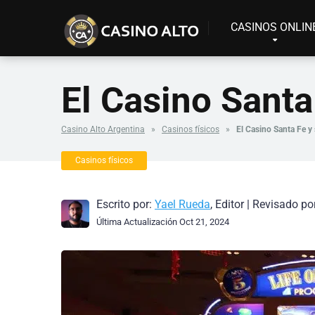
CASINOS ONLIN
El Casino Santa
Casino Alto Argentina
»
Casinos físicos
»
El Casino Santa Fe y
Casinos físicos
Escrito por:
Yael Rueda
, Editor
|
Revisado po
Última Actualización Oct 21, 2024