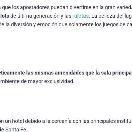
a que los apostadores puedan divertirse en la gran varie
lots
de última generación y las
ruletas
. La belleza del lu
r de la diversión y emoción que solamente los juegos de c
cticamente las mismas amenidades que la sala principa
ambiente de mayor exclusividad.
 un hotel debido a la cercanía con las principales instit
de Santa Fe.