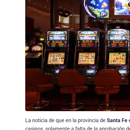
La noticia de que en la provincia de
Santa Fe
e
casinos, solamente a falta de la aprobación d