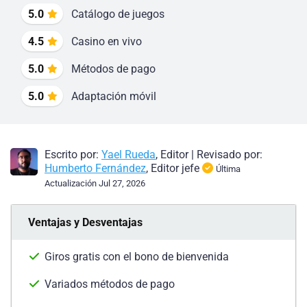
5.0
Catálogo de juegos
4.5
Casino en vivo
5.0
Métodos de pago
5.0
Adaptación móvil
Escrito por:
Yael Rueda
, Editor
|
Revisado por:
Humberto Fernández
, Editor jefe
Última
Actualización Jul 27, 2026
Ventajas y Desventajas
Giros gratis con el bono de bienvenida
Variados métodos de pago