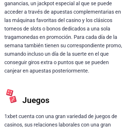
ganancias, un jackpot especial al que se puede
acceder a través de apuestas complementarias en
las máquinas favoritas del casino y los clásicos
torneos de slots o bonos dedicados a una sola
tragamonedas en promoción. Para cada día de la
semana también tienen su correspondiente promo,
sumando incluso un día de la suerte en el que
conseguir giros extra o puntos que se pueden
canjear en apuestas posteriormente.
Juegos
1xbet cuenta con una gran variedad de juegos de
casinos, sus relaciones laborales con una gran