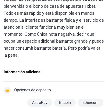
bienvenida o el bono de casa de apuestas 1xbet.
Todo es más rápido y está disponible en menos
tiempo. La interfaz es bastante fluida y el servicio de
atención al cliente funciona muy bien en el
momento. Como única nota negativa, decir que
ocupa un espacio adicional bastante grande y puede
hacer consumir bastante batería. Pero podría valer
la pena.
Información adicional
Opciones de depósito
AstroPay
Bitcoin
Ethereum