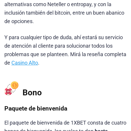
alternativas como Neteller o entropay, y con la
inclusión también del bitcoin, entre un buen abanico
de opciones.
Y para cualquier tipo de duda, ahí estará su servicio
de atención al cliente para solucionar todos los
problemas que se planteen. Mirá la reseña completa
de
Casino Alto
.
Bono
Paquete de bienvenida
El paquete de bienvenida de 1XBET consta de cuatro