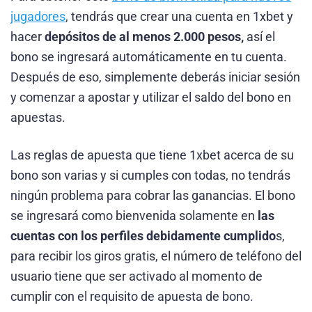
jugadores
, tendrás que crear una cuenta en 1xbet y
hacer
depósitos de al menos 2.000 pesos,
así el
bono se ingresará automáticamente en tu cuenta.
Después de eso, simplemente deberás iniciar sesión
y comenzar a apostar y utilizar el saldo del bono en
apuestas.
Las reglas de apuesta que tiene 1xbet acerca de su
bono son varias y si cumples con todas, no tendrás
ningún problema para cobrar las ganancias. El bono
se ingresará como bienvenida solamente en
las
cuentas con los perfiles debidamente cumplido
s,
para recibir los giros gratis, el número de teléfono del
usuario tiene que ser activado al momento de
cumplir con el requisito de apuesta de bono.