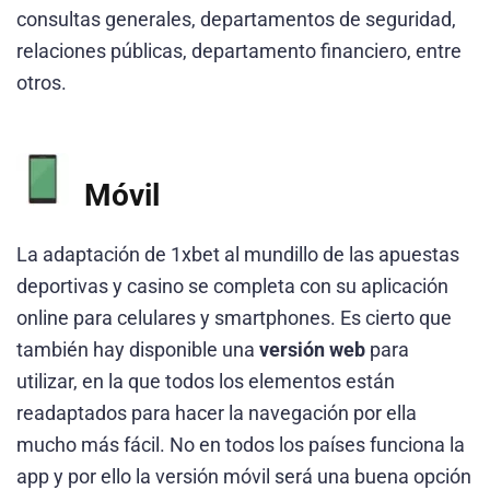
consultas generales, departamentos de seguridad,
relaciones públicas, departamento financiero, entre
otros.
Móvil
La adaptación de 1xbet al mundillo de las apuestas
deportivas y casino se completa con su aplicación
online para celulares y smartphones. Es cierto que
también hay disponible una
versión web
para
utilizar, en la que todos los elementos están
readaptados para hacer la navegación por ella
mucho más fácil. No en todos los países funciona la
app y por ello la versión móvil será una buena opción