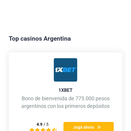
Top casinos Argentina
1XBET
Bono de bienvenida de 775.000 pesos
argentinos con los primeros depósitos
4.9
/ 5
Jugá ahora