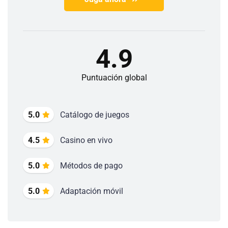
4.9
Puntuación global
5.0
Catálogo de juegos
4.5
Casino en vivo
5.0
Métodos de pago
5.0
Adaptación móvil