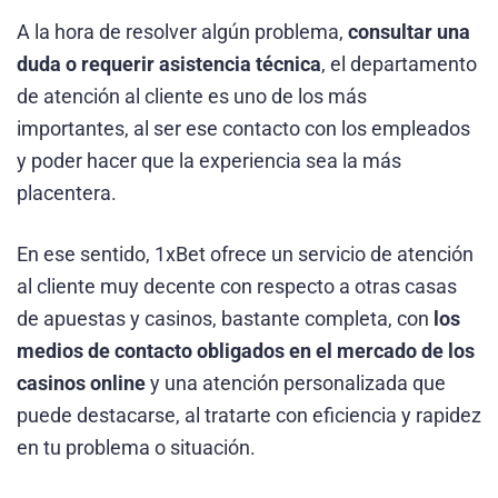
A la hora de resolver algún problema,
consultar una
duda o requerir asistencia técnica
, el departamento
de atención al cliente es uno de los más
importantes, al ser ese contacto con los empleados
y poder hacer que la experiencia sea la más
placentera.
En ese sentido, 1xBet ofrece un servicio de atención
al cliente muy decente con respecto a otras casas
de apuestas y casinos, bastante completa, con
los
medios de contacto obligados en el mercado de los
casinos online
y una atención personalizada que
puede destacarse, al tratarte con eficiencia y rapidez
en tu problema o situación.