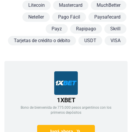
Litecoin
Mastercard
MuchBetter
Neteller
Pago Fácil
Paysafecard
Payz
Rapipago
Skrill
Tarjetas de crédito o débito
USDT
VISA
1XBET
Bono de bienvenida de 775.000 pesos argentinos con los
primeros depósitos
Jugá ahora