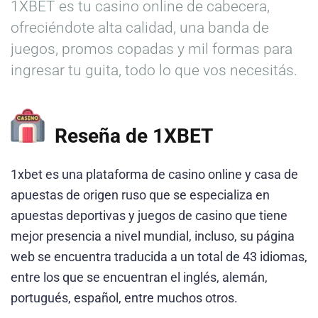
1XBET es tu casino online de cabecera,
ofreciéndote alta calidad, una banda de
juegos, promos copadas y mil formas para
ingresar tu guita, todo lo que vos necesitás.
Reseña de 1XBET
1xbet es una plataforma de casino online y casa de
apuestas de origen ruso que se especializa en
apuestas deportivas y juegos de casino que tiene
mejor presencia a nivel mundial, incluso, su página
web se encuentra traducida a un total de 43 idiomas,
entre los que se encuentran el inglés, alemán,
portugués, español, entre muchos otros.