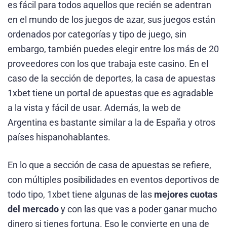
es fácil para todos aquellos que recién se adentran
en el mundo de los juegos de azar, sus juegos están
ordenados por categorías y tipo de juego, sin
embargo, también puedes elegir entre los más de 20
proveedores con los que trabaja este casino. En el
caso de la sección de deportes, la casa de apuestas
1xbet tiene un portal de apuestas que es agradable
a la vista y fácil de usar. Además, la web de
Argentina es bastante similar a la de España y otros
países hispanohablantes.
En lo que a sección de casa de apuestas se refiere,
con múltiples posibilidades en eventos deportivos de
todo tipo, 1xbet tiene algunas de las
mejores cuotas
del mercado
y con las que vas a poder ganar mucho
dinero si tienes fortuna. Eso le convierte en una de