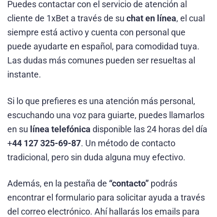
Puedes contactar con el servicio de atención al
cliente de 1xBet a través de su
chat en línea
, el cual
siempre está activo y cuenta con personal que
puede ayudarte en español, para comodidad tuya.
Las dudas más comunes pueden ser resueltas al
instante.
Si lo que prefieres es una atención más personal,
escuchando una voz para guiarte, puedes llamarlos
en su
línea telefónica
disponible las 24 horas del día
+
44 127 325-69-87
. Un método de contacto
tradicional, pero sin duda alguna muy efectivo.
Además, en la pestaña de
“contacto”
podrás
encontrar el formulario para solicitar ayuda a través
del correo electrónico. Ahí hallarás los emails para