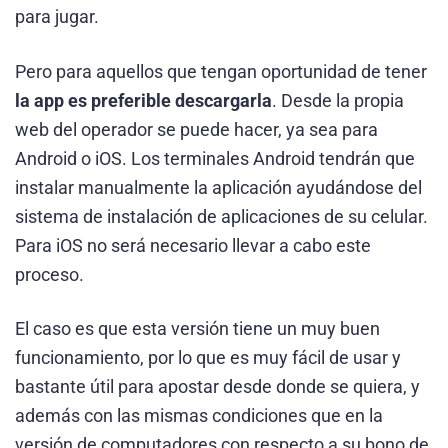
para jugar.
Pero para aquellos que tengan oportunidad de tener
la
app es preferible descargarla
. Desde la propia
web del operador se puede hacer, ya sea para
Android o iOS. Los terminales Android tendrán que
instalar manualmente la aplicación ayudándose del
sistema de instalación de aplicaciones de su celular.
Para iOS no será necesario llevar a cabo este
proceso.
El caso es que esta versión tiene un muy buen
funcionamiento, por lo que es muy fácil de usar y
bastante útil para apostar desde donde se quiera, y
además con las mismas condiciones que en la
versión de computadores con respecto a su bono de