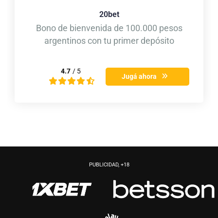
20bet
Bono de bienvenida de 100.000 pesos
argentinos con tu primer depósito
4.7
/ 5
Jugá ahora
PUBLICIDAD, +18