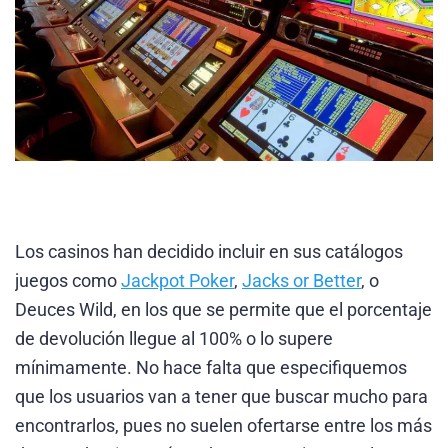
Los casinos han decidido incluir en sus catálogos
juegos como
Jackpot Poker
,
Jacks or Better
, o
Deuces Wild, en los que se permite que el porcentaje
de devolución llegue al 100% o lo supere
mínimamente. No hace falta que especifiquemos
que los usuarios van a tener que buscar mucho para
encontrarlos, pues no suelen ofertarse entre los más