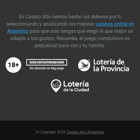
En Casino Alto hemos hecho los deberes por ti,
seleccionando y analizando los mejores
casinos online en
Argentina
para que solo tengas que elegir el que mejor se
adapte a tus gustos. Recuerda, el juego compulsivo es
perjudicial para vos y tu familia.
18+
© Copyright 2026
Casino Alto Argentina
.