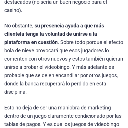
destacados (no sería un buen negocio para el
casino).
No obstante,
su presencia ayuda a que más
clientela tenga la voluntad de unirse a la
plataforma en cuestión
. Sobre todo porque el efecto
bola de nieve provocará que esos jugadores lo
comenten con otros nuevos y estos también quieran
unirse a probar el videobingo. Y más adelante es
probable que se dejen encandilar por otros juegos,
donde la banca recuperará lo perdido en esta
disciplina.
Esto no deja de ser una maniobra de marketing
dentro de un juego claramente condicionado por las
tablas de pagos. Y es que los juegos de videobingo