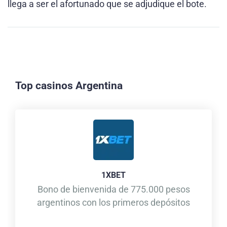
llega a ser el afortunado que se adjudique el bote.
Top casinos Argentina
1XBET
Bono de bienvenida de 775.000 pesos
argentinos con los primeros depósitos