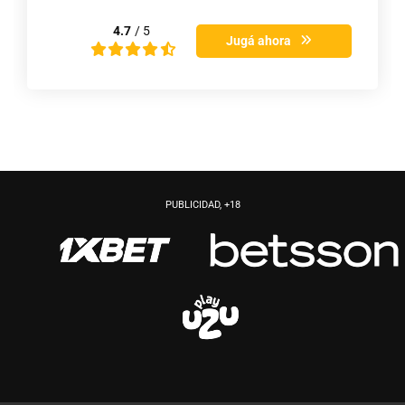
4.7
/ 5
Jugá ahora
PUBLICIDAD, +18