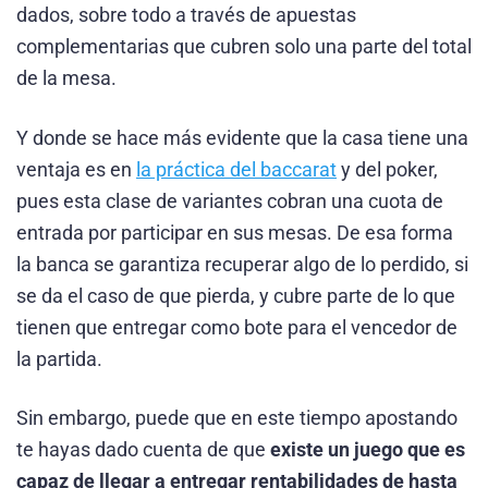
dados, sobre todo a través de apuestas
complementarias que cubren solo una parte del total
de la mesa.
Y donde se hace más evidente que la casa tiene una
ventaja es en
la práctica del baccarat
y del poker,
pues esta clase de variantes cobran una cuota de
entrada por participar en sus mesas. De esa forma
la banca se garantiza recuperar algo de lo perdido, si
se da el caso de que pierda, y cubre parte de lo que
tienen que entregar como bote para el vencedor de
la partida.
Sin embargo, puede que en este tiempo apostando
te hayas dado cuenta de que
existe un juego que es
capaz de llegar a entregar rentabilidades de hasta