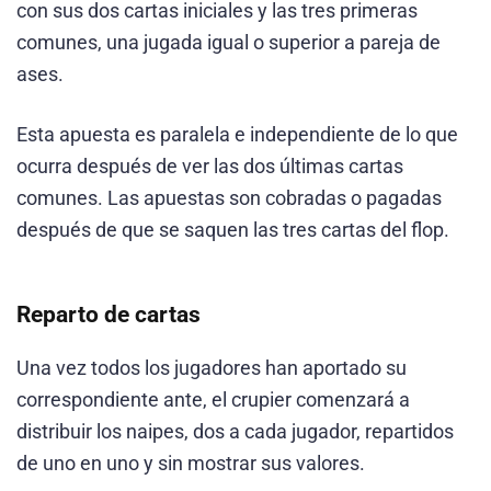
con sus dos cartas iniciales y las tres primeras
comunes, una jugada igual o superior a pareja de
ases.
Esta apuesta es paralela e independiente de lo que
ocurra después de ver las dos últimas cartas
comunes. Las apuestas son cobradas o pagadas
después de que se saquen las tres cartas del flop.
Reparto de cartas
Una vez todos los jugadores han aportado su
correspondiente ante, el crupier comenzará a
distribuir los naipes, dos a cada jugador, repartidos
de uno en uno y sin mostrar sus valores.