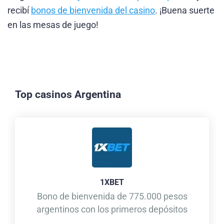
recibí
bonos de bienvenida del casino
. ¡Buena suerte
en las mesas de juego!
Top casinos Argentina
1XBET
Bono de bienvenida de 775.000 pesos
argentinos con los primeros depósitos