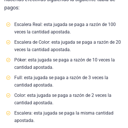
pagos:
Escalera Real: esta jugada se paga a razón de 100
veces la cantidad apostada.
Escalera de Color: esta jugada se paga a razón de 20
veces la cantidad apostada.
Póker: esta jugada se paga a razón de 10 veces la
cantidad apostada.
Full: esta jugada se paga a razón de 3 veces la
cantidad apostada.
Color: esta jugada se paga a razón de 2 veces la
cantidad apostada.
Escalera: esta jugada se paga la misma cantidad
apostada.