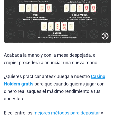
Acabada la mano y con la mesa despejada, el
crupier procederá a anunciar una nueva mano.
¿Quieres practicar antes? Juega a nuestro
Casino
Holdem gratis
para que cuando quieras jugar con
dinero real saques el máximo rendimiento a tus
apuestas.
Elegí entre los
mejores métodos para depositar
y