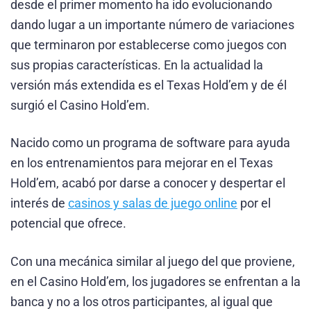
desde el primer momento ha ido evolucionando
dando lugar a un importante número de variaciones
que terminaron por establecerse como juegos con
sus propias características. En la actualidad la
versión más extendida es el Texas Hold’em y de él
surgió el Casino Hold’em.
Nacido como un programa de software para ayuda
en los entrenamientos para mejorar en el Texas
Hold’em, acabó por darse a conocer y despertar el
interés de
casinos y salas de juego online
por el
potencial que ofrece.
Con una mecánica similar al juego del que proviene,
en el Casino Hold’em, los jugadores se enfrentan a la
banca y no a los otros participantes, al igual que