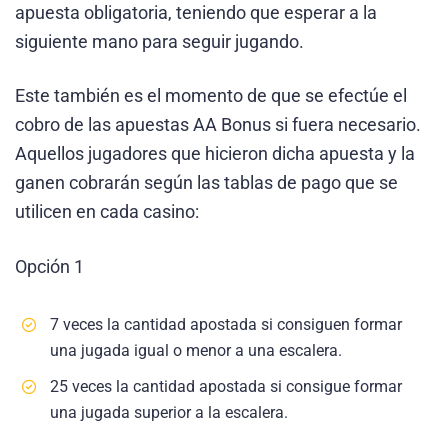
apuesta obligatoria, teniendo que esperar a la
siguiente mano para seguir jugando.
Este también es el momento de que se efectúe el
cobro de las apuestas AA Bonus si fuera necesario.
Aquellos jugadores que hicieron dicha apuesta y la
ganen cobrarán según las tablas de pago que se
utilicen en cada casino:
Opción 1
7 veces la cantidad apostada si consiguen formar
una jugada igual o menor a una escalera.
25 veces la cantidad apostada si consigue formar
una jugada superior a la escalera.