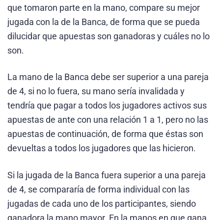
que tomaron parte en la mano, compare su mejor
jugada con la de la Banca, de forma que se pueda
dilucidar que apuestas son ganadoras y cuáles no lo
son.
La mano de la Banca debe ser superior a una pareja
de 4, si no lo fuera, su mano sería invalidada y
tendría que pagar a todos los jugadores activos sus
apuestas de ante con una relación 1 a 1, pero no las
apuestas de continuación, de forma que éstas son
devueltas a todos los jugadores que las hicieron.
Si la jugada de la Banca fuera superior a una pareja
de 4, se compararía de forma individual con las
jugadas de cada uno de los participantes, siendo
ganadora la mano mayor. En la manos en que gana