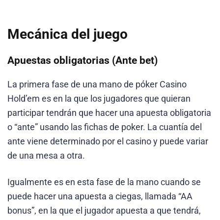
Mecánica del juego
Apuestas obligatorias (Ante bet)
La primera fase de una mano de póker Casino
Hold’em es en la que los jugadores que quieran
participar tendrán que hacer una apuesta obligatoria
o “ante” usando las fichas de poker. La cuantía del
ante viene determinado por el casino y puede variar
de una mesa a otra.
Igualmente es en esta fase de la mano cuando se
puede hacer una apuesta a ciegas, llamada “AA
bonus”, en la que el jugador apuesta a que tendrá,