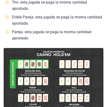
Trío: esta jugada se paga la misma cantidad
apostada.
Doble Pareja: esta jugada se paga la misma cantidad
apostada.
Pareja: esta jugada se paga la misma cantidad
apostada.