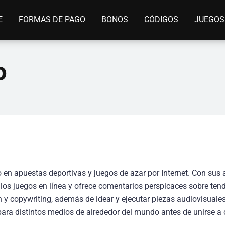
E
FORMAS DE PAGO
BONOS
CÓDIGOS
JUEGOS
o
o en apuestas deportivas y juegos de azar por Internet. Con sus
os juegos en línea y ofrece comentarios perspicaces sobre tend
n y copywriting, además de idear y ejecutar piezas audiovisuale
ara distintos medios de alrededor del mundo antes de unirse a