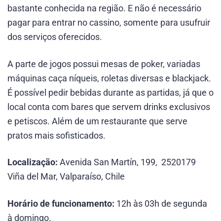
bastante conhecida na região. E não é necessário
pagar para entrar no cassino, somente para usufruir
dos serviços oferecidos.
A parte de jogos possui mesas de poker, variadas
máquinas caça níqueis, roletas diversas e blackjack.
É possível pedir bebidas durante as partidas, já que o
local conta com bares que servem drinks exclusivos
e petiscos. Além de um restaurante que serve
pratos mais sofisticados.
Localização:
Avenida San Martín, 199, 2520179
Viña del Mar, Valparaíso, Chile
Horário de funcionamento:
12h às 03h de segunda
à domingo.