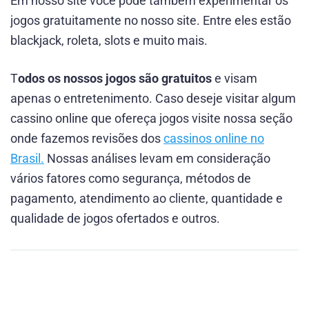
Em nosso site você pode também experimentar os
jogos gratuitamente no nosso site. Entre eles estão
blackjack, roleta, slots e muito mais.
T
odos os nossos jogos são gratuitos
e visam
apenas o entretenimento. Caso deseje visitar algum
cassino online que ofereça jogos visite nossa seção
onde fazemos revisões dos
cassinos online no
Brasil.
Nossas análises levam em consideração
vários fatores como segurança, métodos de
pagamento, atendimento ao cliente, quantidade e
qualidade de jogos ofertados e outros.