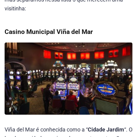
visitinha:
Casino Municipal Viña del Mar
Viña del Mar é conhecida como a “
Cidade Jardim
“. O