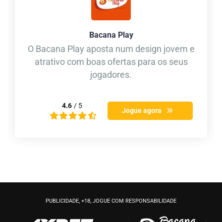
Bacana Play
O Bacana Play aposta num design jovem e
atrativo com boas ofertas para os seus
jogadores.
4.6
/ 5
Jogue agora
PUBLICIDADE, +18, JOGUE COM RESPONSABILIDADE