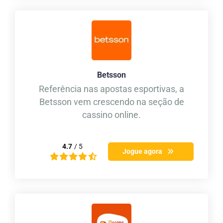
Betsson
Referência nas apostas esportivas, a
Betsson vem crescendo na seção de
cassino online.
4.7
/ 5
Jogue agora