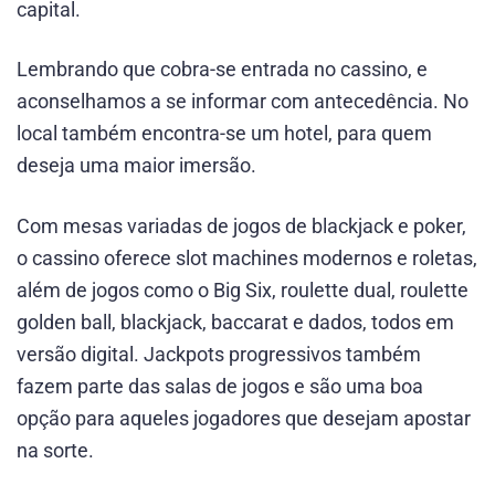
capital.
Lembrando que cobra-se entrada no cassino, e
aconselhamos a se informar com antecedência. No
local também encontra-se um hotel, para quem
deseja uma maior imersão.
Com mesas variadas de jogos de blackjack e poker,
o cassino oferece slot machines modernos e roletas,
além de jogos como o Big Six, roulette dual, roulette
golden ball, blackjack, baccarat e dados, todos em
versão digital. Jackpots progressivos também
fazem parte das salas de jogos e são uma boa
opção para aqueles jogadores que desejam apostar
na sorte.