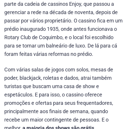
parte da cadeia de cassinos Enjoy, que passou a
gerenciar a rede na década de noventa, depois de
passar por vários proprietário. O cassino fica em um
prédio inaugurado 1935, onde antes funcionava o
Rotary Club de Coquimbo, e o local foi escolhido
para se tornar um balneário de luxo. De lá para cá
foram feitas várias reformas no prédio.
Com várias salas de jogos com solos, mesas de
poder, blackjack, roletas e dados, atrai também
turistas que buscam uma casa de show e
espetáculos.
E para isso, o cassino oferece
promoções e ofertas para seus frequentadores,
principalmente aos finais de semana, quando
recebe um maior contingente de pessoas. E o
melhor,
a maioria dos shows são grátis
.