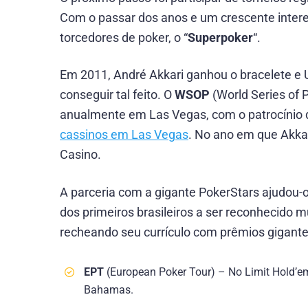
Com o passar dos anos e um crescente intere
torcedores de poker
, o “
Superpoker
“.
Em 2011, André Akkari ganhou o bracelete e 
conseguir tal feito. O
WSOP
(World Series of P
anualmente em Las Vegas, com o patrocínio 
cassinos em Las Vegas
. No ano em que Akkar
Casino.
A parceria com a gigante PokerStars ajudou-o
dos primeiros brasileiros a ser reconhecido m
recheando seu currículo com prêmios gigante
EPT
(European Poker Tour) – No Limit Hold’e
Bahamas.