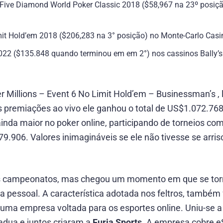
Five Diamond World Poker Classic 2018 ($58,967 na 23º posiç
it Hold’em 2018 ($206,283 na 3° posição) no Monte-Carlo Casi
2 ($135.848 quando terminou em em 2°) nos cassinos Bally’s 
 Millions – Event 6 No Limit Hold’em – Businessman’s , 
 premiações ao vivo ele ganhou o total de US$1.072.768
da maior no poker online, participando de torneios co
906. Valores inimagináveis se ele não tivesse se arris
dos campeonatos, mas chegou um momento em que se to
a pessoal. A característica adotada nos feltros, também 
m uma empresa voltada para os esportes online. Uniu-se a
adua e juntos criaram a
Furia Sports
. A empresa cobre e