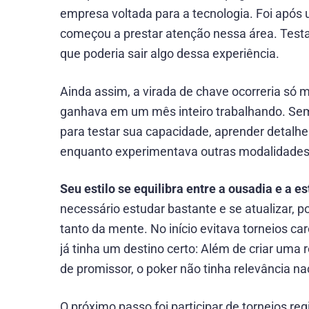
empresa voltada para a tecnologia. Foi após 
começou a prestar atenção nessa área. Testa
que poderia sair algo dessa experiência.
Ainda assim, a virada de chave ocorreria só
ganhava em um mês inteiro trabalhando. Semp
para testar sua capacidade, aprender detalhe
enquanto experimentava outras modalidades e 
Seu estilo se equilibra entre a ousadia e a es
necessário estudar bastante e se atualizar, 
tanto da mente. No início evitava torneios car
já tinha um destino certo: Além de criar uma 
de promissor, o poker não tinha relevância na
O próximo passo foi participar de torneios reg