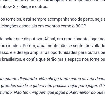
inbow Six: Siege e outros.
s torneios, está sempre acompanhando de perto, seja 
rticipações especiais em eventos como o BSOP.
 de poker que disputava. Afinal, era emocionante jogar ao
s cidades. Porém, atualmente não se sente tão voltado
disso, ele deseja ampliar as oportunidades para outras p
s brasileiros, e confia que terão mais espaço nos torneio
er do mundo disparado. Não chega tanto como os american
andes são lá, a galera não precisa viajar para jogar. O Y
o mundo. Não tem ninguém que jogue poker melhor do que 