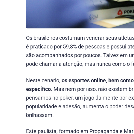
Os brasileiros costumam venerar seus atleta
é praticado por 59,8% de pessoas e possui a
são acompanhados por poucos. Talvez em uma
pode chamar a atenção, mas nunca como o fu
Neste cenário,
os esportes online, bem como
específico
. Mas nem por isso, não existem br
pensamos no poker, um jogo da mente por exc
popularidade e adesão, aumenta o poder desse
brilhassem.
Este paulista, formado em Propaganda e Mar