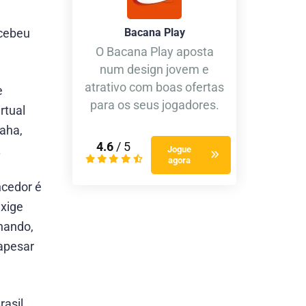
Bacana Play
rcebeu
O Bacana Play aposta
num design jovem e
atrativo com boas ofertas
e
para os seus jogadores.
rtual
maha,
4.6
/ 5
.
Jogue
agora
ncedor é
exige
nhando,
 apesar
rasil.