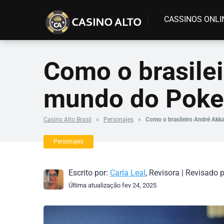
CASSINOS ONLI
Como o brasilei
mundo do Poke
Casino Alto Brasil
»
Personajes
»
Como o brasileiro André Akk
Personajes
Escrito por:
Carla Leal
, Revisora
|
Revisado p
Última atualização fev 24, 2025