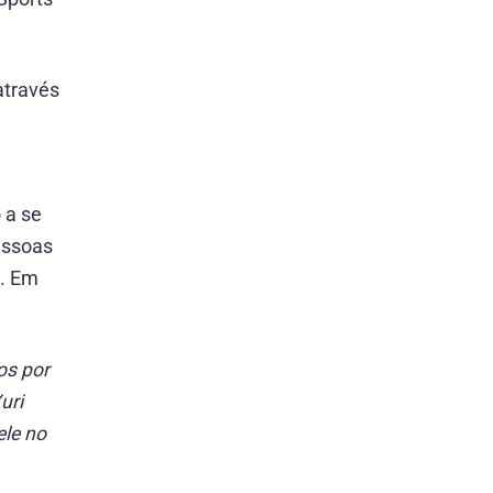
através
 a se
essoas
s. Em
os por
uri
ele no