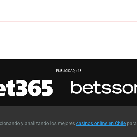
PUBLICIDAD, +18
eccionando y analizando los mejores
casinos online en Chile
para 