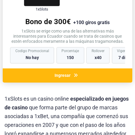
1xSlots
Bono de 300€
+100 giros gratis
1xSlots se erige como una de las alternativas más
interesantes para Ecuador cuando se trata de casinos que
estén enfocados meramente a las máquinas tragamonedas.
Codigo Promocional
Porcentaje
Rollover
Vigencia
No hay
150
x40
7 días
Ingresar
1xSlots es un casino online
especializado en juegos
de casino
que forma parte del grupo de marcas
asociadas a 1xBet, una compañía que comenzó sus
operaciones en 2007 y que con el paso de los años
logró expandirse a numerosos mercados alrededor