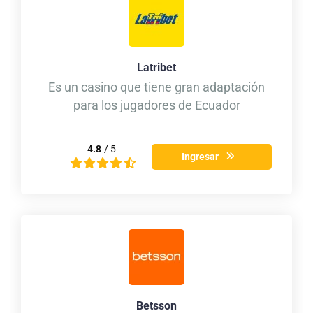
Latribet
Es un casino que tiene gran adaptación
para los jugadores de Ecuador
4.8
/ 5
Ingresar
Betsson