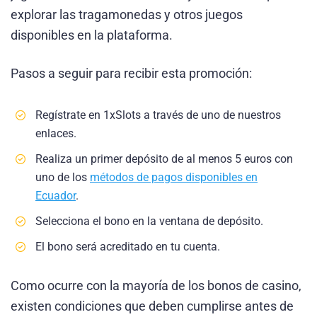
explorar las tragamonedas y otros juegos
disponibles en la plataforma.
Pasos a seguir para recibir esta promoción:
Regístrate en 1xSlots a través de uno de nuestros
enlaces.
Realiza un primer depósito de al menos 5 euros con
uno de los
métodos de pagos disponibles en
Ecuador
.
Selecciona el bono en la ventana de depósito.
El bono será acreditado en tu cuenta.
Como ocurre con la mayoría de los bonos de casino,
existen condiciones que deben cumplirse antes de