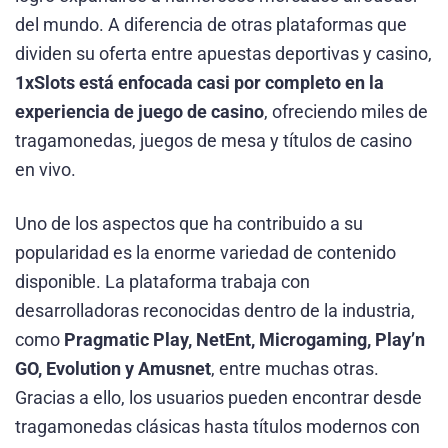
del mundo. A diferencia de otras plataformas que
dividen su oferta entre apuestas deportivas y casino,
1xSlots está enfocada casi por completo en la
experiencia de juego de casino
, ofreciendo miles de
tragamonedas, juegos de mesa y títulos de casino
en vivo.
Uno de los aspectos que ha contribuido a su
popularidad es la enorme variedad de contenido
disponible. La plataforma trabaja con
desarrolladoras reconocidas dentro de la industria,
como
Pragmatic Play, NetEnt, Microgaming, Play’n
GO, Evolution y Amusnet
, entre muchas otras.
Gracias a ello, los usuarios pueden encontrar desde
tragamonedas clásicas hasta títulos modernos con