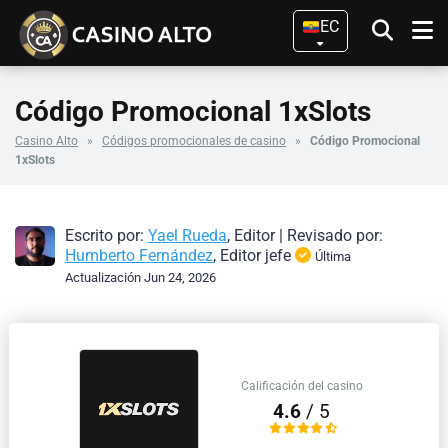
EC
Código Promocional 1xSlots
Casino Alto
»
Códigos promocionales de casino
»
Código Promocional
1xSlots
Escrito por:
Yael Rueda
, Editor
|
Revisado por:
Humberto Fernández
, Editor jefe
Última
Actualización Jun 24, 2026
Calificación del casino
4.6
/ 5