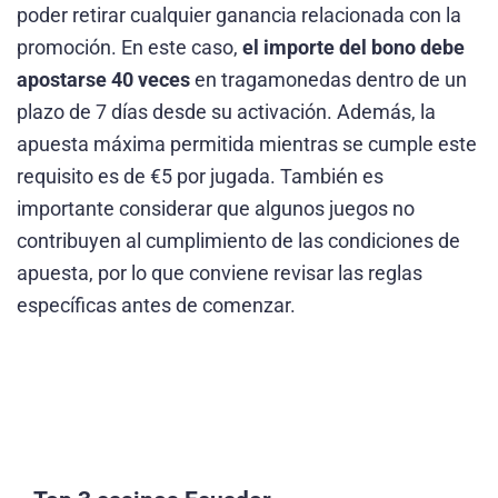
poder retirar cualquier ganancia relacionada con la
promoción. En este caso,
el importe del bono debe
apostarse 40 veces
en tragamonedas dentro de un
plazo de 7 días desde su activación. Además, la
apuesta máxima permitida mientras se cumple este
requisito es de €5 por jugada. También es
importante considerar que algunos juegos no
contribuyen al cumplimiento de las condiciones de
apuesta, por lo que conviene revisar las reglas
específicas antes de comenzar.