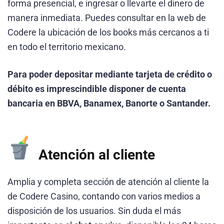
forma presencial, e ingresar o llevarte el dinero de
manera inmediata. Puedes consultar en la web de
Codere la ubicación de los books más cercanos a ti
en todo el territorio mexicano.
Para poder depositar mediante tarjeta de crédito o
débito es imprescindible disponer de cuenta
bancaria en BBVA, Banamex, Banorte o Santander.
Atención al cliente
Amplia y completa sección de atención al cliente la
de Codere Casino, contando con varios medios a
disposición de los usuarios. Sin duda el más