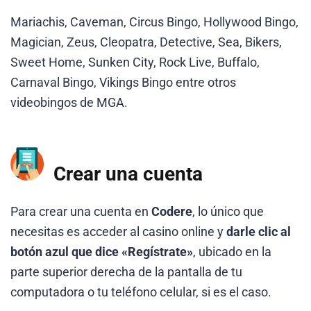
Mariachis, Caveman, Circus Bingo, Hollywood Bingo,
Magician, Zeus, Cleopatra, Detective, Sea, Bikers,
Sweet Home, Sunken City, Rock Live, Buffalo,
Carnaval Bingo, Vikings Bingo entre otros
videobingos de MGA.
Crear una cuenta
Para crear una cuenta en
Codere
, lo único que
necesitas es acceder al casino online y
darle clic al
botón azul que dice «Regístrate»
, ubicado en la
parte superior derecha de la pantalla de tu
computadora o tu teléfono celular, si es el caso.