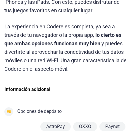
iPhones y las iPads. Con esto, puedes disfrutar de
tus juegos favoritos en cualquier lugar.
La experiencia en Codere es completa, ya sea a
través de tu navegador o la propia app,
lo cierto es
que ambas opciones funcionan muy bien
y puedes
divertirte al aprovechar la conectividad de tus datos
móviles o una red Wi-Fi. Una gran característica la de
Codere en el aspecto móvil.
Información adicional
Opciones de depósito
AstroPay
OXXO
Paynet