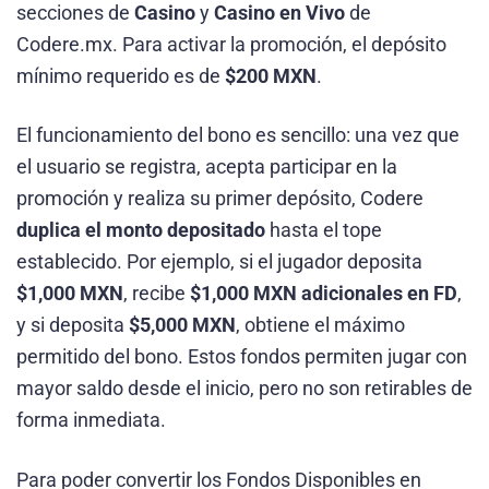
secciones de
Casino
y
Casino en Vivo
de
Codere.mx. Para activar la promoción, el depósito
mínimo requerido es de
$200 MXN
.
El funcionamiento del bono es sencillo: una vez que
el usuario se registra, acepta participar en la
promoción y realiza su primer depósito, Codere
duplica el monto depositado
hasta el tope
establecido. Por ejemplo, si el jugador deposita
$1,000 MXN
, recibe
$1,000 MXN adicionales en FD
,
y si deposita
$5,000 MXN
, obtiene el máximo
permitido del bono. Estos fondos permiten jugar con
mayor saldo desde el inicio, pero no son retirables de
forma inmediata.
Para poder convertir los Fondos Disponibles en