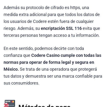
Además su protocolo de cifrado es https, una
medida extra adicional para que todos los datos de
los usuarios de Codere estén fuera de cualquier
riesgo. Además, su
encriptación SSL 116
evita que
terceras personas tengan acceso a tu información.
En este sentido, podemos decirte con toda
confianza que
Codere Casino cumple con todas las
normas para operar de forma legal y segura en
México.
Se trata de una operadora que protegerá
tus datos y demuestra ser una marca confiable para
sus consumidores.