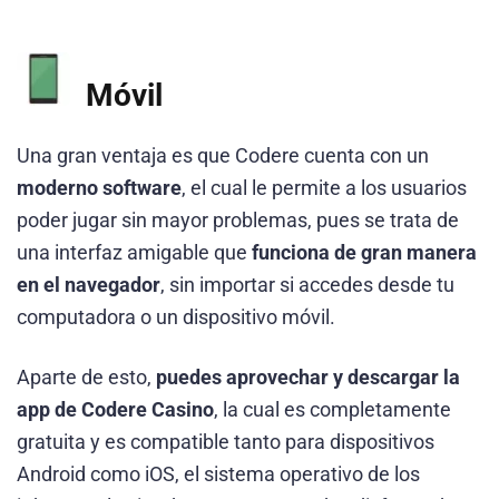
Móvil
Una gran ventaja es que Codere cuenta con un
moderno software
, el cual le permite a los usuarios
poder jugar sin mayor problemas, pues se trata de
una interfaz amigable que
funciona de gran manera
en el navegador
, sin importar si accedes desde tu
computadora o un dispositivo móvil.
Aparte de esto,
puedes aprovechar y descargar la
app de Codere Casino
, la cual es completamente
gratuita y es compatible tanto para dispositivos
Android como iOS, el sistema operativo de los