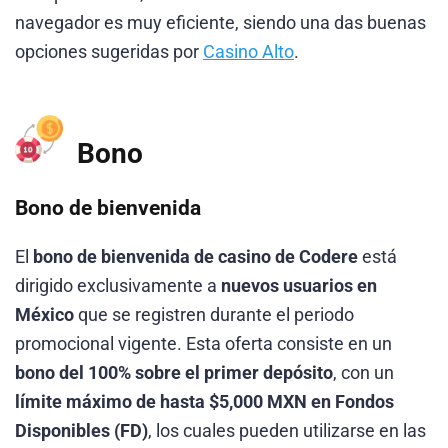
navegador es muy eficiente, siendo una das buenas
opciones sugeridas por
Casino Alto
.
Bono
Bono de bienvenida
El
bono de bienvenida de casino de Codere
está
dirigido exclusivamente a
nuevos usuarios en
México
que se registren durante el periodo
promocional vigente. Esta oferta consiste en un
bono del 100% sobre el primer depósito
, con un
límite máximo de hasta $5,000 MXN en Fondos
Disponibles (FD)
, los cuales pueden utilizarse en las