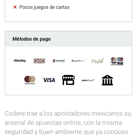
Pocos juegos de cartas
Métodos de pago
Codere trae a los apostadores mexicanos su
arsenal de apuestas online, con la misma
seguridad y buen ambiente que ya conoces