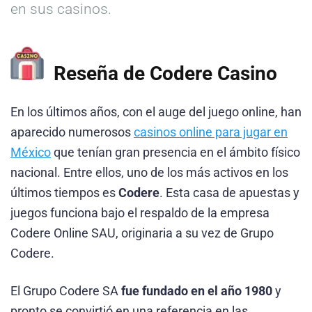
en sus casinos.
Reseña de Codere Casino
En los últimos años, con el auge del juego online, han
aparecido numerosos
casinos online para jugar en
México
que tenían gran presencia en el ámbito físico
nacional. Entre ellos, uno de los más activos en los
últimos tiempos es
Codere
. Esta casa de apuestas y
juegos funciona bajo el respaldo de la empresa
Codere Online SAU, originaria a su vez de Grupo
Codere.
El Grupo Codere SA
fue fundado en el año 1980
y
pronto se convirtió en una referencia en las