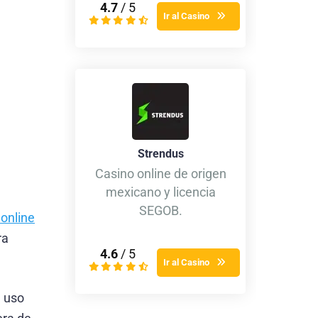
4.7
/ 5
Ir al Casino
Strendus
Casino online de origen
mexicano y licencia
SEGOB.
 online
ra
4.6
/ 5
Ir al Casino
n uso