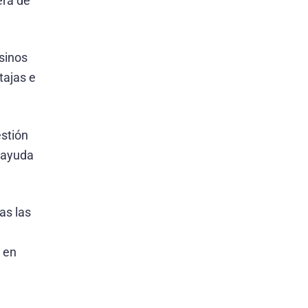
era de
sinos
tajas e
stión
e ayuda
as las
 en