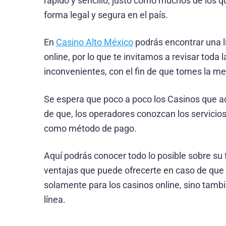
rápido y sencillo, justo como muchos de los 
forma legal y segura en el país.
En
Casino Alto México
podrás encontrar una l
online, por lo que te invitamos a revisar tod
inconvenientes, con el fin de que tomes la me
Se espera que poco a poco los Casinos que 
de que, los operadores conozcan los servicios
como método de pago.
Aquí podrás conocer todo lo posible sobre su 
ventajas que puede ofrecerte en caso de que 
solamente para los casinos online, sino tambi
línea.