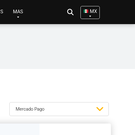
MX
OS
MAS
Mercado Pago