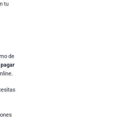
n tu
omo de
s pagar
line.
cesitas
iones