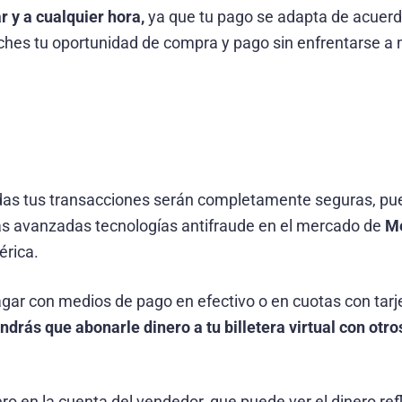
 y a cualquier hora,
ya que tu pago se adapta de acuerd
eches tu oportunidad de compra y pago sin enfrentarse a 
das tus transacciones serán completamente seguras, pu
ás avanzadas tecnologías antifraude en el mercado de
M
érica.
pagar con medios de pago en efectivo o en cuotas con tarj
ndrás que abonarle dinero a tu billetera virtual con otro