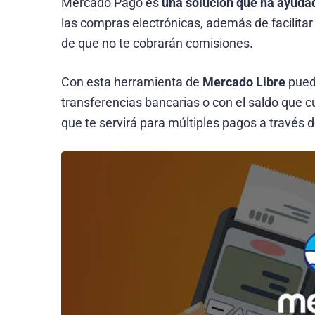
Mercado Pago es
una solución que ha ayuda
las compras electrónicas, además de facilitar 
de que no te cobrarán comisiones.
Con esta herramienta de
Mercado Libre
puede
transferencias bancarias o con el saldo que c
que te servirá para múltiples pagos a través 