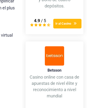
mplificar
depósitos.
 el plus
4.9
/ 5
Ir al Casino
virtual
Betsson
Casino online con casa de
apuestas de nivel élite y
reconocimiento a nivel
mundial