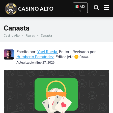
MX
Canasta
Casino Alto
»
Reglas
»
Canasta
Escrito por:
Yael Rueda
, Editor
|
Revisado por:
Humberto Fernández
, Editor jefe
Última
Actualización Ene 27, 2026