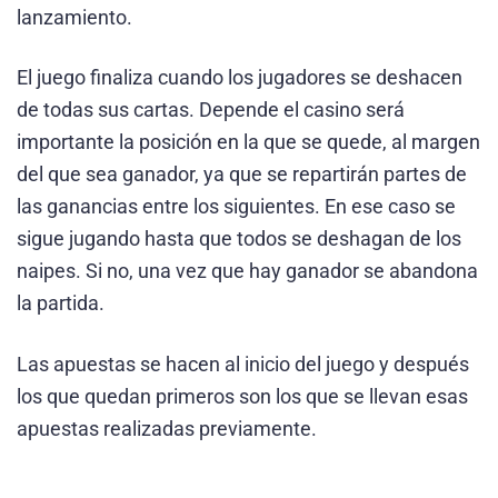
lanzamiento.
El juego finaliza cuando los jugadores se deshacen
de todas sus cartas. Depende el casino será
importante la posición en la que se quede, al margen
del que sea ganador, ya que se repartirán partes de
las ganancias entre los siguientes. En ese caso se
sigue jugando hasta que todos se deshagan de los
naipes. Si no, una vez que hay ganador se abandona
la partida.
Las apuestas se hacen al inicio del juego y después
los que quedan primeros son los que se llevan esas
apuestas realizadas previamente.