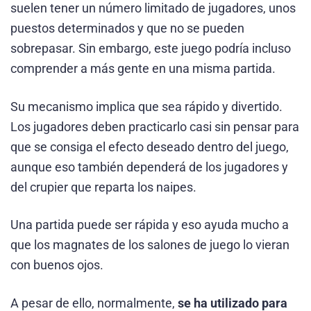
suelen tener un número limitado de jugadores, unos
puestos determinados y que no se pueden
sobrepasar. Sin embargo, este juego podría incluso
comprender a más gente en una misma partida.
Su mecanismo implica que sea rápido y divertido.
Los jugadores deben practicarlo casi sin pensar para
que se consiga el efecto deseado dentro del juego,
aunque eso también dependerá de los jugadores y
del crupier que reparta los naipes.
Una partida puede ser rápida y eso ayuda mucho a
que los magnates de los salones de juego lo vieran
con buenos ojos.
A pesar de ello, normalmente,
se ha utilizado para