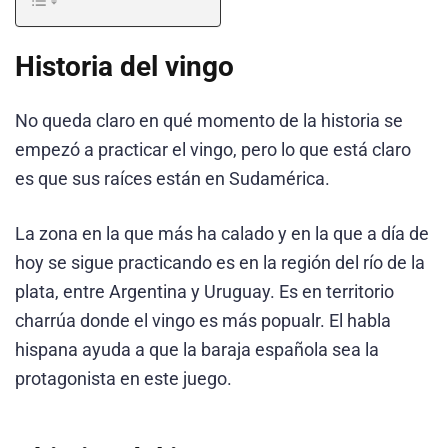
Historia del vingo
No queda claro en qué momento de la historia se
empezó a practicar el vingo, pero lo que está claro
es que sus raíces están en Sudamérica.
La zona en la que más ha calado y en la que a día de
hoy se sigue practicando es en la región del río de la
plata, entre Argentina y Uruguay. Es en territorio
charrúa donde el vingo es más popualr. El habla
hispana ayuda a que la baraja española sea la
protagonista en este juego.