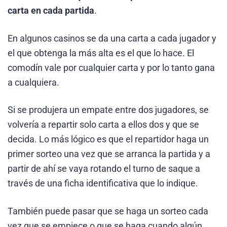
carta en cada partida
.
En algunos casinos se da una carta a cada jugador y
el que obtenga la más alta es el que lo hace. El
comodín vale por cualquier carta y por lo tanto gana
a cualquiera.
Si se produjera un empate entre dos jugadores, se
volvería a repartir solo carta a ellos dos y que se
decida. Lo más lógico es que el repartidor haga un
primer sorteo una vez que se arranca la partida y a
partir de ahí se vaya rotando el turno de saque a
través de una ficha identificativa que lo indique.
También puede pasar que se haga un sorteo cada
vez que se empiece o que se haga cuando algún