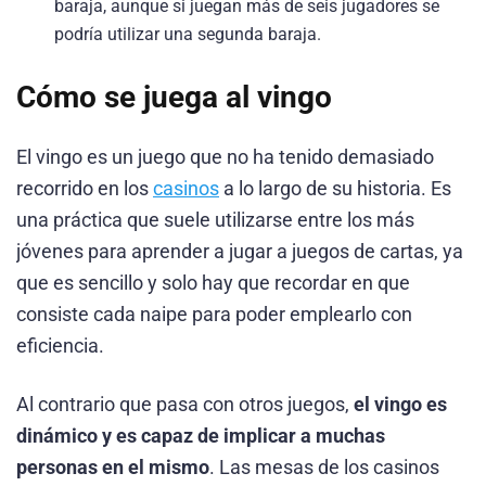
baraja, aunque si juegan más de seis jugadores se
podría utilizar una segunda baraja.
Cómo se juega al vingo
El vingo es un juego que no ha tenido demasiado
recorrido en los
casinos
a lo largo de su historia. Es
una práctica que suele utilizarse entre los más
jóvenes para aprender a jugar a juegos de cartas, ya
que es sencillo y solo hay que recordar en que
consiste cada naipe para poder emplearlo con
eficiencia.
Al contrario que pasa con otros juegos,
el vingo es
dinámico y es capaz de implicar a muchas
personas en el mismo
. Las mesas de los casinos