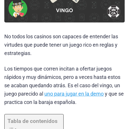
No todos los casinos son capaces de entender las
virtudes que puede tener un juego rico en reglas y
estrategias.
Los tiempos que corren incitan a ofertar juegos
rápidos y muy dinámicos, pero a veces hasta estos
se acaban quedando atrás. Es el caso del vingo, un
juego parecido al
uno para jugar en la demo
y que se
practica con la baraja española.
Tabla de contenidos