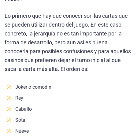
Lo primero que hay que conocer son las cartas que
se pueden utilizar dentro del juego. En este caso
concreto, la jerarquía no es tan importante por la
forma de desarrollo, pero aun así es buena
conocerla para posibles confusiones y para aquellos
casinos que prefieren dejar el turno inicial al que
saca la carta más alta. El orden es:
Joker o comodín
Rey
Caballo
Sota
Nueve