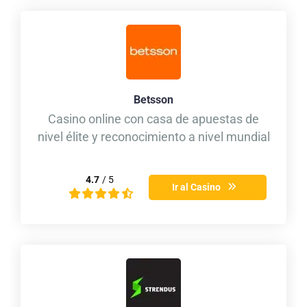
Betsson
Casino online con casa de apuestas de
nivel élite y reconocimiento a nivel mundial
4.7
/ 5
Ir al Casino