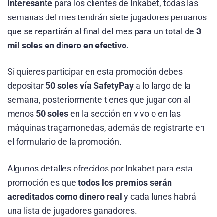
interesante
para los clientes de Inkabet, todas las
semanas del mes tendrán siete jugadores peruanos
que se repartirán al final del mes para un total de
3
mil soles en dinero en efectivo
.
Si quieres participar en esta promoción debes
depositar
50 soles vía SafetyPay
a lo largo de la
semana, posteriormente tienes que jugar con al
menos
50 soles
en la sección en vivo o en las
máquinas tragamonedas, además de registrarte en
el formulario de la promoción.
Algunos detalles ofrecidos por Inkabet para esta
promoción es que
todos los premios serán
acreditados como dinero real
y cada lunes habrá
una lista de jugadores ganadores.