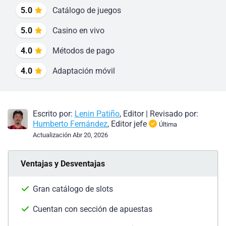
5.0
Catálogo de juegos
5.0
Casino en vivo
4.0
Métodos de pago
4.0
Adaptación móvil
Escrito por:
Lenin Patiño
, Editor
|
Revisado por:
Humberto Fernández
, Editor jefe
Última
Actualización Abr 20, 2026
Ventajas y Desventajas
Gran catálogo de slots
Cuentan con sección de apuestas