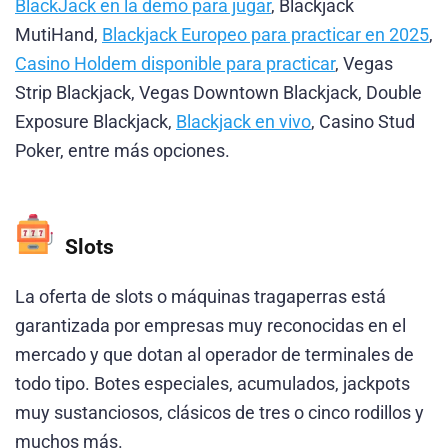
BlackJack en la demo para jugar
, Blackjack
MutiHand,
Blackjack Europeo para practicar en 2025
,
Casino Holdem disponible para practicar
, Vegas
Strip Blackjack, Vegas Downtown Blackjack, Double
Exposure Blackjack,
Blackjack en vivo
, Casino Stud
Poker, entre más opciones.
Slots
La oferta de slots o máquinas tragaperras está
garantizada por empresas muy reconocidas en el
mercado y que dotan al operador de terminales de
todo tipo. Botes especiales, acumulados, jackpots
muy sustanciosos, clásicos de tres o cinco rodillos y
muchos más.