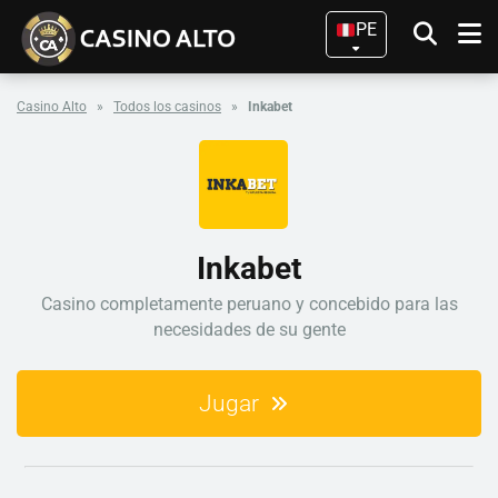
PE
Casino Alto
»
Todos los casinos
»
Inkabet
Inkabet
Casino completamente peruano y concebido para las
necesidades de su gente
Jugar