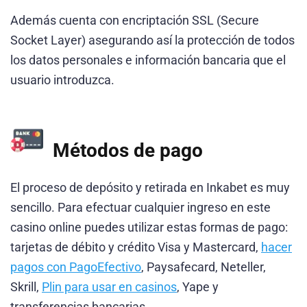
Además cuenta con encriptación SSL (Secure
Socket Layer) asegurando así la protección de todos
los datos personales e información bancaria que el
usuario introduzca.
Métodos de pago
El proceso de depósito y retirada en Inkabet es muy
sencillo. Para efectuar cualquier ingreso en este
casino online puedes utilizar estas formas de pago:
tarjetas de débito y crédito Visa y Mastercard,
hacer
pagos con PagoEfectivo
, Paysafecard, Neteller,
Skrill,
Plin para usar en casinos
, Yape y