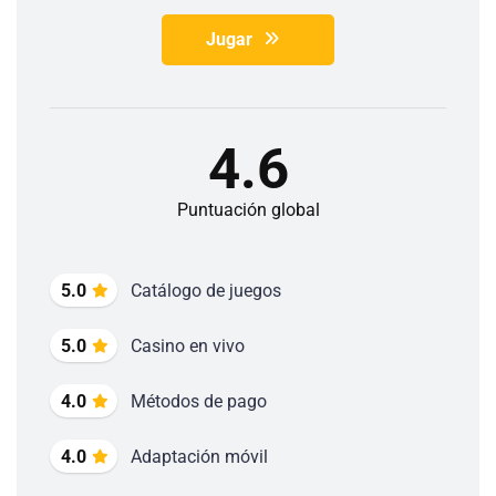
Jugar
4.6
Puntuación global
5.0
Catálogo de juegos
5.0
Casino en vivo
4.0
Métodos de pago
4.0
Adaptación móvil