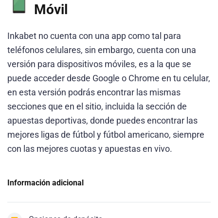
Móvil
Inkabet no cuenta con una app como tal para
teléfonos celulares, sin embargo, cuenta con una
versión para dispositivos móviles, es a la que se
puede acceder desde Google o Chrome en tu celular,
en esta versión podrás encontrar las mismas
secciones que en el sitio, incluida la sección de
apuestas deportivas, donde puedes encontrar las
mejores ligas de fútbol y fútbol americano, siempre
con las mejores cuotas y apuestas en vivo.
Información adicional