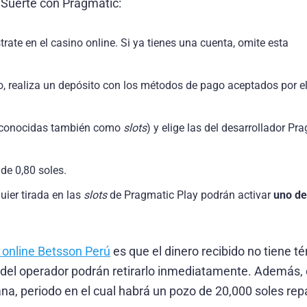
a Suerte con Pragmatic:
trate en el casino online. Si ya tienes una cuenta, omite esta
io, realiza un depósito con los métodos de pago aceptados por e
conocidas también como
slots
) y elige las del desarrollador Pr
e 0,80 soles.
uier tirada en las
slots
de Pragmatic Play podrán activar
uno de
 online Betsson Perú
es que el dinero recibido no tiene t
s del operador podrán retirarlo inmediatamente. Además,
na, periodo en el cual habrá un pozo de 20,000 soles rep