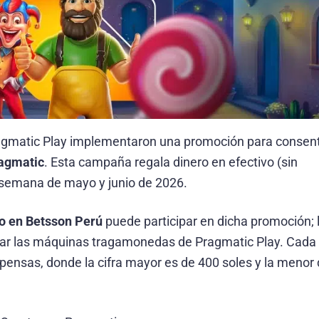
Pragmatic Play implementaron una promoción para consenti
ragmatic
. Esta campaña regala dinero en efectivo (sin
e semana de mayo y junio de 2026.
ro en Betsson Perú
puede participar en dicha promoción; 
gar las máquinas tragamonedas de Pragmatic Play. Cada 
nsas, donde la cifra mayor es de 400 soles y la menor 