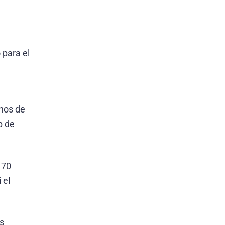
 para el
enos de
p de
 70
 el
s