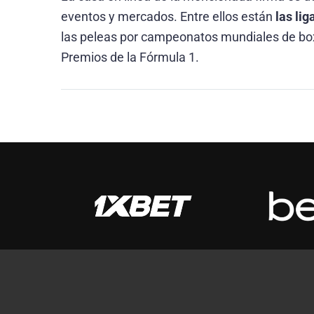
eventos y mercados. Entre ellos están
las li
las peleas por campeonatos mundiales de box
Premios de la Fórmula 1.