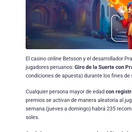
El casino online Betsson y el desarrollador 
jugadores peruanos:
Giro de la Suerte con P
condiciones de apuesta) durante los fines d
Cualquier persona mayor de edad
con regist
premios se activan de manera aleatoria al ju
semana (jueves a domingo) habrá 235 recompe
soles.