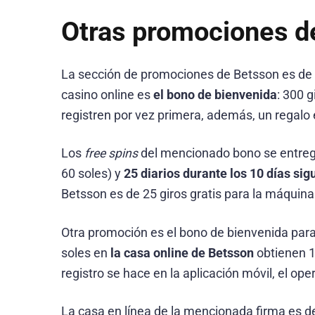
Otras promociones d
La sección de promociones de Betsson es de l
casino online es
el bono de bienvenida
: 300 
registren por vez primera, además, un regalo e
Los
free spins
del mencionado bono se entrega
60 soles) y
25 diarios durante los 10 días sig
Betsson es de 25 giros gratis para la máqui
Otra promoción es el bono de bienvenida par
soles en
la casa online de Betsson
obtienen 1
registro se hace en la aplicación móvil, el ope
La casa en línea de la mencionada firma es d