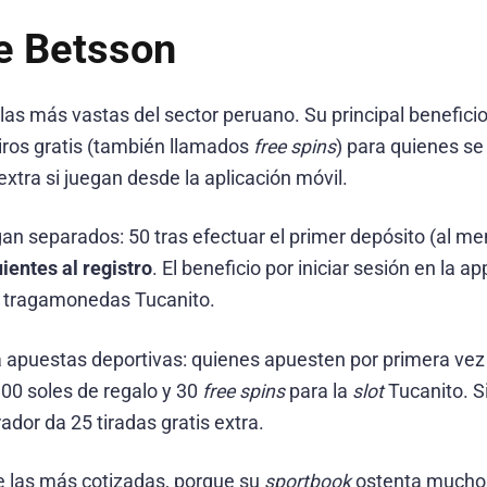
e Betsson
as más vastas del sector peruano. Su principal beneficio
giros gratis (también llamados
free spins
) para quienes se
xtra si juegan desde la aplicación móvil.
n separados: 50 tras efectuar el primer depósito (al m
uientes al registro
. El beneficio por iniciar sesión en la ap
na tragamonedas Tucanito.
a apuestas deportivas: quienes apuesten por primera vez
00 soles de regalo y 30
free spins
para la
slot
Tucanito. Si
rador da 25 tiradas gratis extra.
e las más cotizadas, porque su
sportbook
ostenta mucho