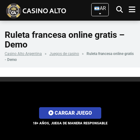
AR
Ruleta francesa online gratis –
Demo
Casino Alto Argentina
»
Juegos de casino
»
Ruleta francesa online gratis
- Demo
CARGAR JUEGO
18+ AÑOS, JUEGA DE MANERA RESPONSABLE