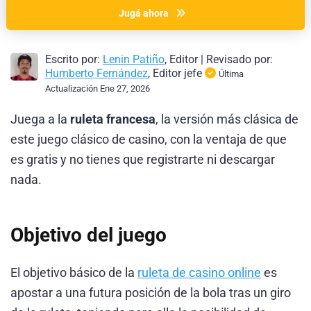
Jugá ahora
Escrito por:
Lenin Patiño
, Editor
|
Revisado por:
Humberto Fernández
, Editor jefe
Última
Actualización Ene 27, 2026
Juega a la
ruleta francesa
, la versión más clásica de
este juego clásico de casino, con la ventaja de que
es gratis y no tienes que registrarte ni descargar
nada.
Objetivo del juego
El objetivo básico de la
ruleta de casino online
es
apostar a una futura posición de la bola tras un giro