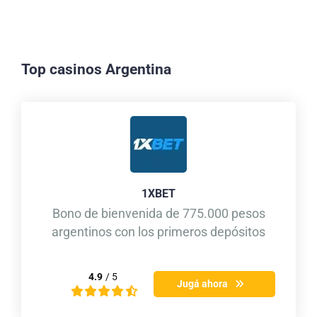
Top casinos Argentina
1XBET
Bono de bienvenida de 775.000 pesos
argentinos con los primeros depósitos
4.9
/ 5
Jugá ahora