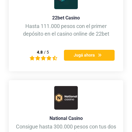
22bet Casino
Hasta 111.000 pesos con el primer
depósito en el casino online de 22bet
4.8
/ 5
Jugá ahora
National Casino
Consigue hasta 300.000 pesos con tus dos