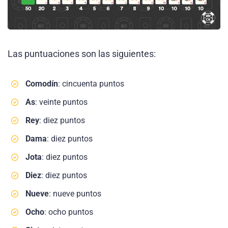
Las puntuaciones son las siguientes:
Comodín
: cincuenta puntos
As
: veinte puntos
Rey
: diez puntos
Dama
: diez puntos
Jota
: diez puntos
Diez
: diez puntos
Nueve
: nueve puntos
Ocho
: ocho puntos