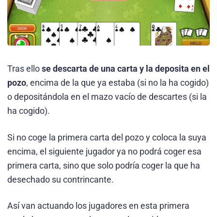
Tras ello
se descarta de una carta y la deposita en el
pozo
, encima de la que ya estaba (si no la ha cogido)
o depositándola en el mazo vacío de descartes (si la
ha cogido).
Si no coge la primera carta del pozo y coloca la suya
encima, el siguiente jugador ya no podrá coger esa
primera carta, sino que solo podría coger la que ha
desechado su contrincante.
Así van actuando los jugadores en esta primera