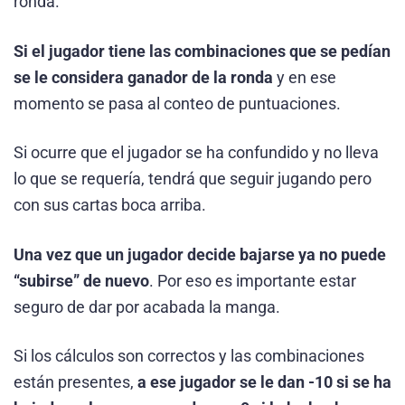
ronda.
Si el jugador tiene las combinaciones que se pedían
se le considera ganador de la ronda
y en ese
momento se pasa al conteo de puntuaciones.
Si ocurre que el jugador se ha confundido y no lleva
lo que se requería, tendrá que seguir jugando pero
con sus cartas boca arriba.
Una vez que un jugador decide bajarse ya no puede
“subirse” de nuevo
. Por eso es importante estar
seguro de dar por acabada la manga.
Si los cálculos son correctos y las combinaciones
están presentes,
a ese jugador se le dan -10 si se ha