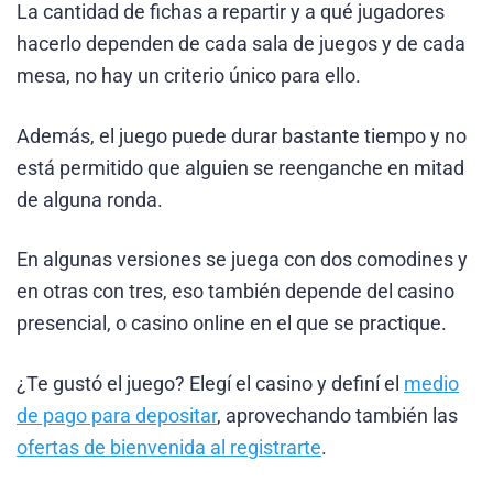
La cantidad de fichas a repartir y a qué jugadores
hacerlo dependen de cada sala de juegos y de cada
mesa, no hay un criterio único para ello.
Además, el juego puede durar bastante tiempo y no
está permitido que alguien se reenganche en mitad
de alguna ronda.
En algunas versiones se juega con dos comodines y
en otras con tres, eso también depende del casino
presencial, o casino online en el que se practique.
¿Te gustó el juego? Elegí el casino y definí el
medio
de pago para depositar
, aprovechando también las
ofertas de bienvenida al registrarte
.