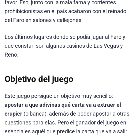
favor. Eso, junto con la mala fama y corrientes
prohibicionistas en el país acabaron con el reinado
del Faro en salones y callejones.
Los últimos lugares donde se podía jugar al Faro y
que constan son algunos casinos de Las Vegas y
Reno.
Objetivo del juego
Este juego persigue un objetivo muy sencillo:
apostar a que adivinas qué carta va a extraer el
crupier
(o banca), además de poder apostar a otras
cuestiones paralelas. Pero el ganador del juego en
esencia es aquél que predice la carta que va a salir.