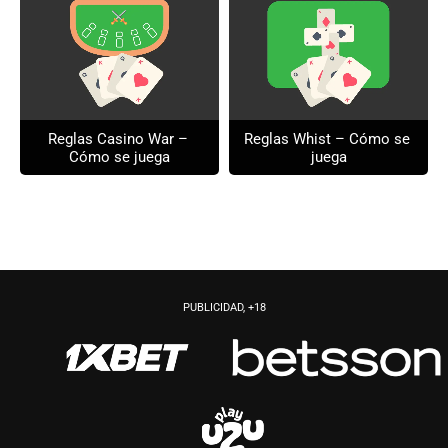
Reglas Casino War – 
Reglas Whist – Cómo se 
Cómo se juega
juega
PUBLICIDAD, +18