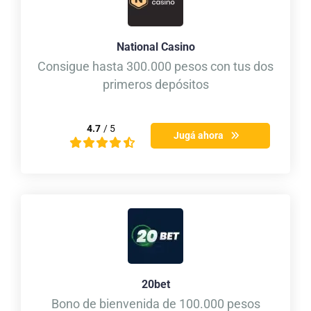
National Casino
Consigue hasta 300.000 pesos con tus dos
primeros depósitos
4.7
/ 5
Jugá ahora
20bet
Bono de bienvenida de 100.000 pesos