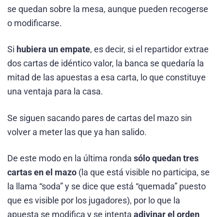
se quedan sobre la mesa, aunque pueden recogerse
o modificarse.
Si
hubiera un empate
, es decir, si el repartidor extrae
dos cartas de idéntico valor, la banca se quedaría la
mitad de las apuestas a esa carta, lo que constituye
una ventaja para la casa.
Se siguen sacando pares de cartas del mazo sin
volver a meter las que ya han salido.
De este modo en la última ronda
sólo quedan tres
cartas en el mazo
(la que está visible no participa, se
la llama “soda” y se dice que está “quemada” puesto
que es visible por los jugadores), por lo que la
apuesta se modifica y se intenta
adivinar el orden