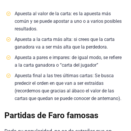
Apuesta al valor de la carta: es la apuesta más
común y se puede apostar a uno o a varios posibles
resultados.
Apuesta a la carta más alta: si crees que la carta
ganadora va a ser más alta que la perdedora.
Apuesta a pares e impares: de igual modo, se refiere
a la carta ganadora o “carta del jugador”
Apuesta final a las tres últimas cartas: Se busca
predecir el orden en que van a ser extraídas
(recordemos que gracias al ábaco el valor de las
cartas que quedan se puede conocer de antemano).
Partidas de Faro famosas