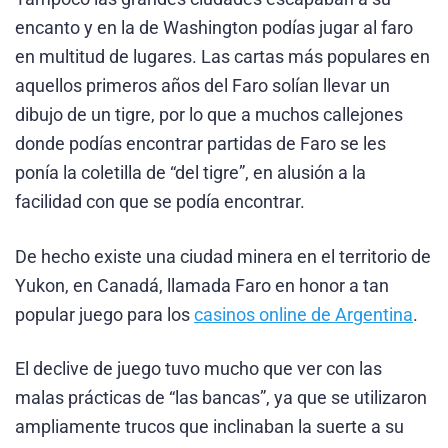
encanto y en la de Washington podías jugar al faro
en multitud de lugares. Las cartas más populares en
aquellos primeros años del Faro solían llevar un
dibujo de un tigre, por lo que a muchos callejones
donde podías encontrar partidas de Faro se les
ponía la coletilla de “del tigre”, en alusión a la
facilidad con que se podía encontrar.
De hecho existe una ciudad minera en el territorio de
Yukon, en Canadá, llamada Faro en honor a tan
popular juego para los
casinos online de Argentina
.
El declive de juego tuvo mucho que ver con las
malas prácticas de “las bancas”, ya que se utilizaron
ampliamente trucos que inclinaban la suerte a su