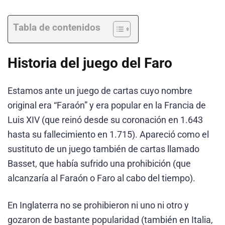
Tabla de contenidos
Historia del juego del Faro
Estamos ante un juego de cartas cuyo nombre
original era “Faraón” y era popular en la Francia de
Luis XIV (que reinó desde su coronación en 1.643
hasta su fallecimiento en 1.715). Apareció como el
sustituto de un juego también de cartas llamado
Basset, que había sufrido una prohibición (que
alcanzaría al Faraón o Faro al cabo del tiempo).
En Inglaterra no se prohibieron ni uno ni otro y
gozaron de bastante popularidad (también en Italia,