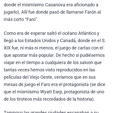
donde el mismísimo Casanova era aficionado a
jugarlo). Allí fue donde pasó de llamarse Farón al
más corto “Faro”.
Como era de esperar saltó el océano Atlántico y
llegó a los Estados Unidos y Canadá, donde en el S.
XIX fue, ni más ni menos, el juego de cartas con el
que apostar más popular. De hecho si pudiésemos
viajar en el tiempo a cualquiera de los saloon que
tantas veces hemos visto reproducidos en las
películas del Viejo Oeste, veríamos que en sus
mesas de juego el Faro era el protagonista (se dice
que el mismísimo Wyatt Earp, protagonista de uno
de los tiroteos más recordados de la historia).
Tampoco las grandes ciudades escapaban a su