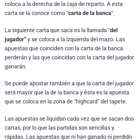
coloca a la derecha de la caja de reparto. A esta
carta se la conoce como “
carta de la banca
“.
La siguiente carta que saca es la llamada “
del
jugador”
y se coloca a la izquierda del mazo. Las
apuestas que coinciden con la carta de la banca
perderán y las que coincidan con la carta del jugador
ganarán.
Se puede apostar también a que la carta del jugador
será mayor que la de la banca y ésta es la apuesta
que se coloca en la zona de “highcard” del tapete.
Las apuestas se liquidan cada vez que se sacan dos
cartas, por lo que las partidas son sencillas y
rápidas. Las apuestas que ni han ganado ni perdido