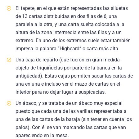
El tapete, en el que están representadas las siluetas
de 13 cartas distribuidas en dos filas de 6, una
paralela a la otra, y una carta suelta colocada a la
altura de la zona intermedia entre las filas y a un
extremo. En uno de los extremos suele estar también
impresa la palabra “Highcard” o carta más alta.
Una caja de reparto (que fueron en gran medida
objeto de triquiñuelas por parte de la banca en la
antigüedad). Estas cajas permiten sacar las cartas de
una en una e incluso ver el mazo de cartas en el
interior para no dejar lugar a suspicacias.
Un ábaco, y se trataba de un ábaco muy especial
puesto que cada una de las varillas representaba a
una de las cartas de la baraja (sin tener en cuenta los
palos). Con él se van marcando las cartas que van
apareciendo en la mesa.