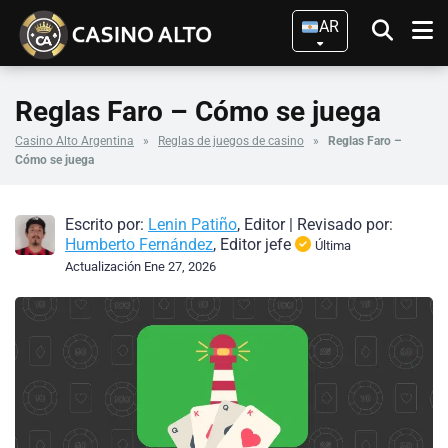
AR
Reglas Faro – Cómo se juega
Casino Alto Argentina
»
Reglas de juegos de casino
»
Reglas Faro –
Cómo se juega
Escrito por:
Lenin Patiño
, Editor
|
Revisado por:
Humberto Fernández
, Editor jefe
Última
Actualización Ene 27, 2026