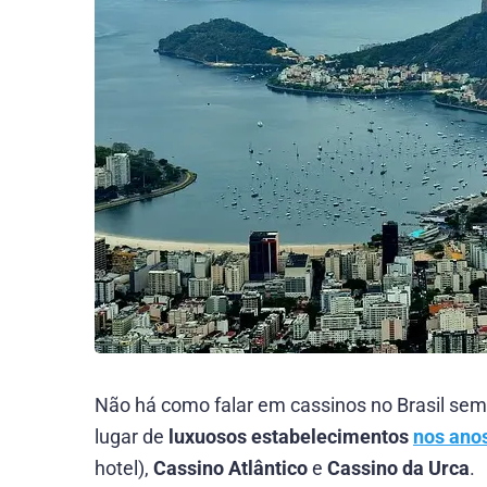
Não há como falar em cassinos no Brasil sem 
lugar de
luxuosos estabelecimentos
nos anos
hotel),
Cassino Atlântico
e
Cassino da Urca
.