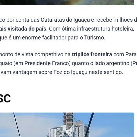
co por conta das Cataratas do Iguaçu e recebe milhões 
is visitada do país
. Com ótima infraestrutura hoteleira,
 que é um enorme facilitador para o Turismo.
ponto de vista competitivo na
tríplice fronteira
com Para
aguaio (em Presidente Franco) quanto o lado argentino (P
evam vantagem sobre Foz do Iguaçu neste sentido.
SC