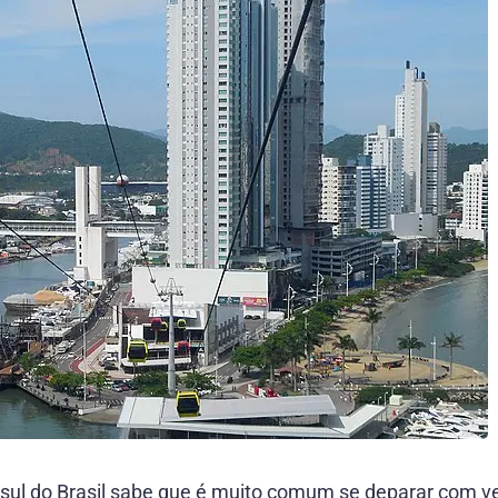
sul do Brasil sabe que é muito comum se deparar com ve