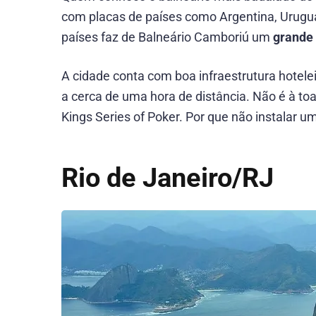
com placas de países como Argentina, Urugua
países faz de Balneário Camboriú um
grande 
A cidade conta com boa infraestrutura hotelei
a cerca de uma hora de distância. Não é à to
Kings Series of Poker. Por que não instalar u
Rio de Janeiro/RJ