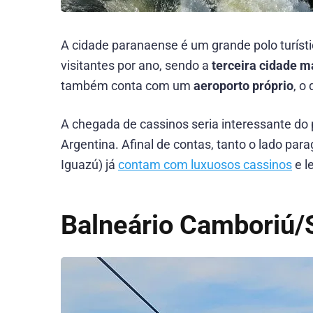
A cidade paranaense é um grande polo turísti
visitantes por ano, sendo a
terceira cidade ma
também conta com um
aeroporto próprio
, o
A chegada de cassinos seria interessante do 
Argentina. Afinal de contas, tanto o lado par
Iguazú) já
contam com luxuosos cassinos
e l
Balneário Camboriú/