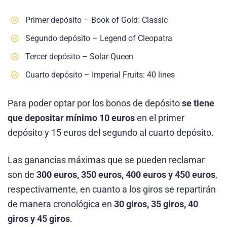
Primer depósito – Book of Gold: Classic
Segundo depósito – Legend of Cleopatra
Tercer depósito – Solar Queen
Cuarto depósito – Imperial Fruits: 40 lines
Para poder optar por los bonos de depósito
se tiene
que depositar mínimo 10 euros
en el primer
depósito y 15 euros del segundo al cuarto depósito.
Las ganancias máximas que se pueden reclamar
son de
300 euros, 350 euros, 400 euros y 450 euros
,
respectivamente, en cuanto a los giros se repartirán
de manera cronológica en
30 giros, 35 giros, 40
giros y 45 giros
.