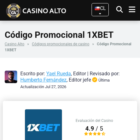
CL
Código Promocional 1XBET
Casino Alto
»
Códigos promocionales de casino
»
Código Promocional
1XBET
Escrito por:
Yael Rueda
, Editor
|
Revisado por:
Humberto Fernández
, Editor jefe
Última
Actualización Jul 27, 2026
Evaluación del Casino
4.9
/ 5