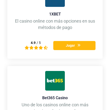
1XBET
El casino online con más opciones en sus
métodos de pago
4.9
/ 5
Jugar
Bet365 Casino
Uno de los casinos online con más