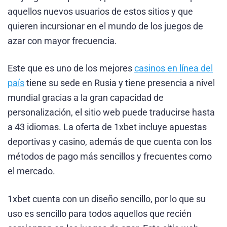
aquellos nuevos usuarios de estos sitios y que
quieren incursionar en el mundo de los juegos de
azar con mayor frecuencia.
Este que es uno de los mejores
casinos en línea del
país
tiene su sede en Rusia y tiene presencia a nivel
mundial gracias a la gran capacidad de
personalización, el sitio web puede traducirse hasta
a 43 idiomas. La oferta de 1xbet incluye apuestas
deportivas y casino, además de que cuenta con los
métodos de pago más sencillos y frecuentes como
el mercado.
1xbet cuenta con un diseño sencillo, por lo que su
uso es sencillo para todos aquellos que recién