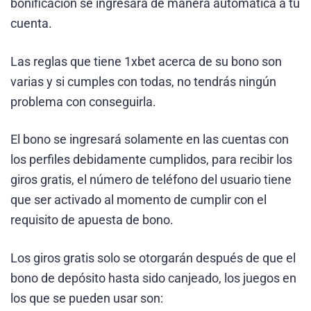
bonificación se ingresará de manera automática a tu
cuenta.
Las reglas que tiene 1xbet acerca de su bono son
varias y si cumples con todas, no tendrás ningún
problema con conseguirla.
El bono se ingresará solamente en las cuentas con
los perfiles debidamente cumplidos, para recibir los
giros gratis, el número de teléfono del usuario tiene
que ser activado al momento de cumplir con el
requisito de apuesta de bono.
Los giros gratis solo se otorgarán después de que el
bono de depósito hasta sido canjeado, los juegos en
los que se pueden usar son: