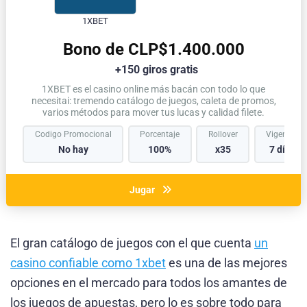
1XBET
Bono de CLP$1.400.000
+150 giros gratis
1XBET es el casino online más bacán con todo lo que
necesitai: tremendo catálogo de juegos, caleta de promos,
varios métodos para mover tus lucas y calidad filete.
Codigo Promocional
Porcentaje
Rollover
Vigencia
No hay
100%
x35
7 días
Jugar
El gran catálogo de juegos con el que cuenta
un
casino confiable como 1xbet
es una de las mejores
opciones en el mercado para todos los amantes de
los juegos de apuestas, pero lo es sobre todo para