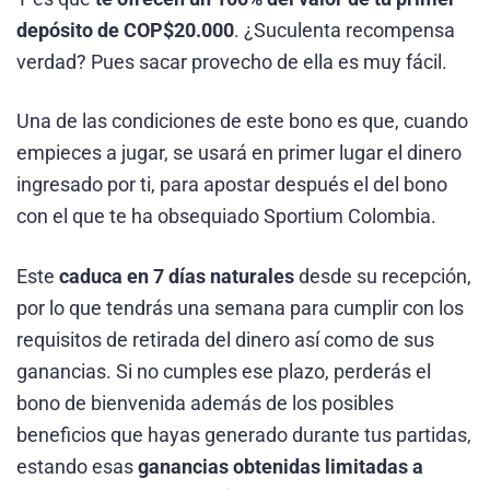
depósito de COP$20.000
. ¿Suculenta recompensa
verdad? Pues sacar provecho de ella es muy fácil.
Una de las condiciones de este bono es que, cuando
empieces a jugar, se usará en primer lugar el dinero
ingresado por ti, para apostar después el del bono
con el que te ha obsequiado Sportium Colombia.
Este
caduca en 7 días naturales
desde su recepción,
por lo que tendrás una semana para cumplir con los
requisitos de retirada del dinero así como de sus
ganancias. Si no cumples ese plazo, perderás el
bono de bienvenida además de los posibles
beneficios que hayas generado durante tus partidas,
estando esas
ganancias obtenidas limitadas a