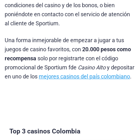
condiciones del casino y de los bonos, o bien
poniéndote en contacto con el servicio de atención
al cliente de Sportium.
Una forma inmejorable de empezar a jugar a tus
juegos de casino favoritos, con
20.000 pesos como
recompensa
solo por registrarte con el código
promocional de Sportium fde
Casino Alto
y depositar
en uno de los
mejores casinos del país colombiano
.
Top 3 casinos Colombia