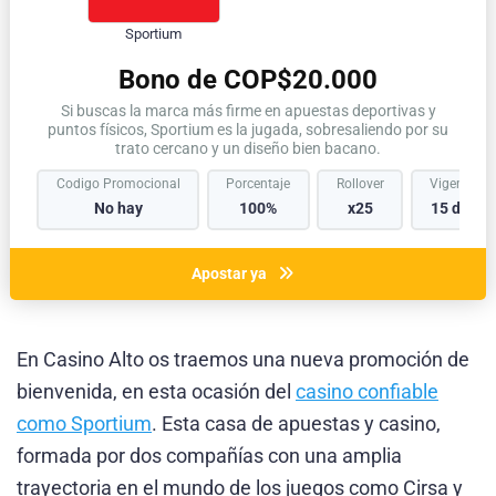
Sportium
Bono de COP$20.000
Si buscas la marca más firme en apuestas deportivas y
puntos físicos, Sportium es la jugada, sobresaliendo por su
trato cercano y un diseño bien bacano.
Codigo Promocional
Porcentaje
Rollover
Vigencia
No hay
100%
x25
15 días
Apostar ya
En Casino Alto os traemos una nueva promoción de
bienvenida, en esta ocasión del
casino confiable
como Sportium
. Esta casa de apuestas y casino,
formada por dos compañías con una amplia
trayectoria en el mundo de los juegos como Cirsa y