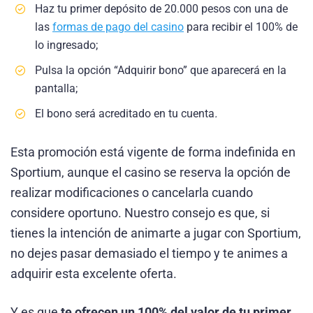
Haz tu primer depósito de 20.000 pesos con una de
las
formas de pago del casino
para recibir el 100% de
lo ingresado;
Pulsa la opción “Adquirir bono” que aparecerá en la
pantalla;
El bono será acreditado en tu cuenta
.
Esta promoción está vigente de forma indefinida en
Sportium, aunque el casino se reserva la opción de
realizar modificaciones o cancelarla cuando
considere oportuno. Nuestro consejo es que, si
tienes la intención de animarte a jugar con Sportium,
no dejes pasar demasiado el tiempo y te animes a
adquirir esta excelente oferta.
Y es que
te ofrecen un 100% del valor de tu primer