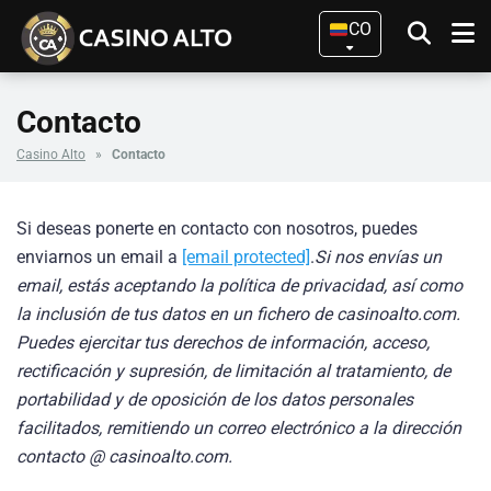
CO
Contacto
Casino Alto
»
Contacto
Si deseas ponerte en contacto con nosotros, puedes
enviarnos un email a
[email protected]
.
Si nos envías un
email, estás aceptando la política de privacidad, así como
la inclusión de tus datos en un fichero de casinoalto.com.
Puedes ejercitar tus derechos de información, acceso,
rectificación y supresión, de limitación al tratamiento, de
portabilidad y de oposición de los datos personales
facilitados, remitiendo un correo electrónico a la dirección
contacto @ casinoalto.com.