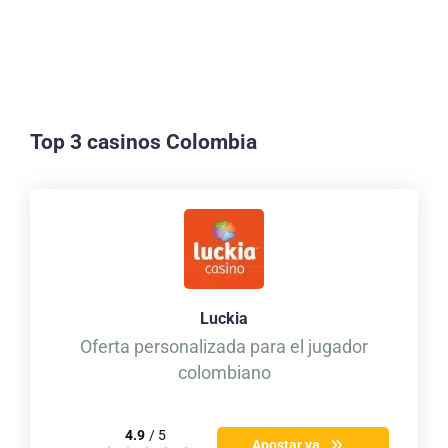
Top 3 casinos Colombia
Luckia
Oferta personalizada para el jugador
colombiano
4.9
/ 5
Apostar ya