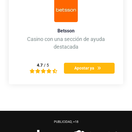
Betsson
Casino con una sección de ayuda
destacada
4.7
/ 5
Apostar ya
PUBLICIDAD, +18