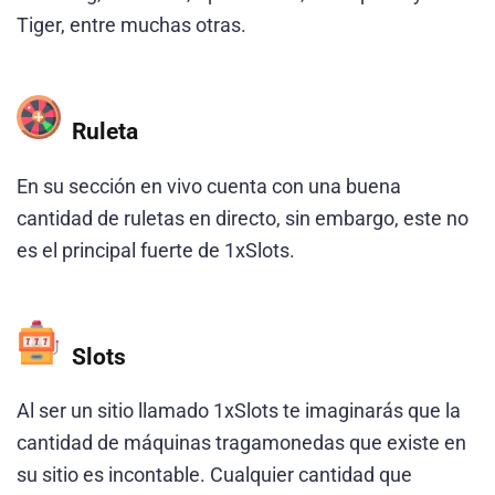
Tiger, entre muchas otras.
Ruleta
En su sección en vivo cuenta con una buena
cantidad de ruletas en directo, sin embargo, este no
es el principal fuerte de 1xSlots.
Slots
Al ser un sitio llamado 1xSlots te imaginarás que la
cantidad de máquinas tragamonedas que existe en
su sitio es incontable. Cualquier cantidad que