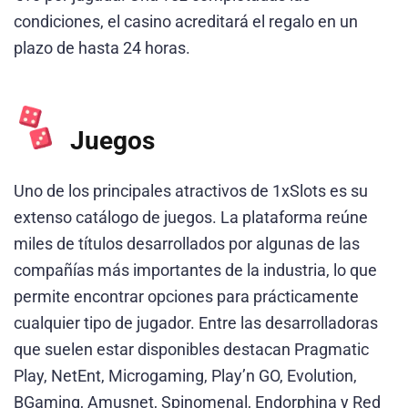
condiciones, el casino acreditará el regalo en un
plazo de hasta 24 horas.
Juegos
Uno de los principales atractivos de 1xSlots es su
extenso catálogo de juegos. La plataforma reúne
miles de títulos desarrollados por algunas de las
compañías más importantes de la industria, lo que
permite encontrar opciones para prácticamente
cualquier tipo de jugador. Entre las desarrolladoras
que suelen estar disponibles destacan Pragmatic
Play, NetEnt, Microgaming, Play’n GO, Evolution,
BGaming, Amusnet, Spinomenal, Endorphina y Red