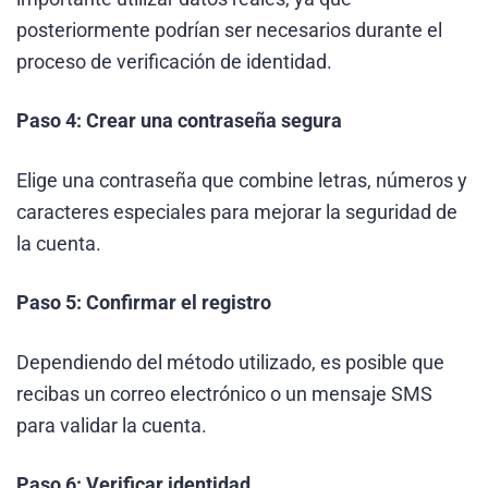
posteriormente podrían ser necesarios durante el
proceso de verificación de identidad.
Paso 4: Crear una contraseña segura
Elige una contraseña que combine letras, números y
caracteres especiales para mejorar la seguridad de
la cuenta.
Paso 5: Confirmar el registro
Dependiendo del método utilizado, es posible que
recibas un correo electrónico o un mensaje SMS
para validar la cuenta.
Paso 6: Verificar identidad