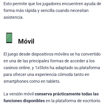
Esto permite que los jugadores encuentren ayuda de
forma más rápida y sencilla cuando necesitan
asistencia.
Móvil
El juego desde dispositivos móviles se ha convertido
en una de las principales formas de acceder a los
casinos online, y 1xSlots ha adaptado su plataforma
para ofrecer una experiencia cómoda tanto en
smartphones como en tablets.
La versión móvil
conserva prácticamente todas las
funciones disponibles
en la plataforma de escritorio.