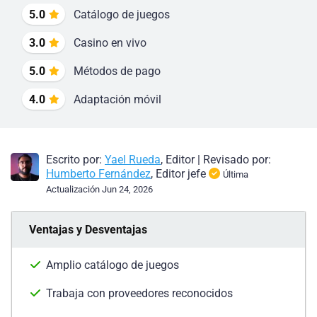
5.0
Catálogo de juegos
3.0
Casino en vivo
5.0
Métodos de pago
4.0
Adaptación móvil
Escrito por:
Yael Rueda
, Editor
|
Revisado por:
Humberto Fernández
, Editor jefe
Última
Actualización Jun 24, 2026
Ventajas y Desventajas
Amplio catálogo de juegos
Trabaja con proveedores reconocidos