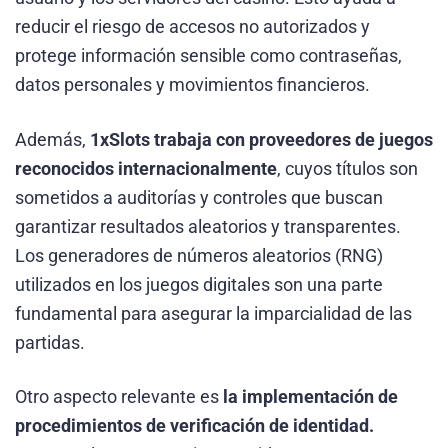
reducir el riesgo de accesos no autorizados y
protege información sensible como contraseñas,
datos personales y movimientos financieros.
Además,
1xSlots trabaja con proveedores de juegos
reconocidos internacionalmente
, cuyos títulos son
sometidos a auditorías y controles que buscan
garantizar resultados aleatorios y transparentes.
Los generadores de números aleatorios (RNG)
utilizados en los juegos digitales son una parte
fundamental para asegurar la imparcialidad de las
partidas.
Otro aspecto relevante es
la implementación de
procedimientos de verificación de identidad.