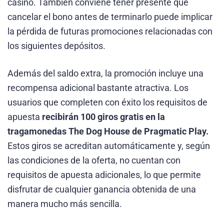
casino. También conviene tener presente que
cancelar el bono antes de terminarlo puede implicar
la pérdida de futuras promociones relacionadas con
los siguientes depósitos.
Además del saldo extra, la promoción incluye una
recompensa adicional bastante atractiva. Los
usuarios que completen con éxito los requisitos de
apuesta
recibirán 100 giros gratis en la
tragamonedas The Dog House de Pragmatic Play.
Estos giros se acreditan automáticamente y, según
las condiciones de la oferta, no cuentan con
requisitos de apuesta adicionales, lo que permite
disfrutar de cualquier ganancia obtenida de una
manera mucho más sencilla.