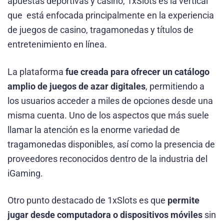
apuestas deportivas y casino, 1xSlots es la vertical
que está enfocada principalmente en la experiencia
de juegos de casino, tragamonedas y títulos de
entretenimiento en línea.
La plataforma
fue creada para ofrecer un catálogo
amplio de juegos de azar digitales
, permitiendo a
los usuarios acceder a miles de opciones desde una
misma cuenta. Uno de los aspectos que más suele
llamar la atención es la enorme variedad de
tragamonedas disponibles, así como la presencia de
proveedores reconocidos dentro de la industria del
iGaming.
Otro punto destacado de 1xSlots es que
permite
jugar desde computadora o dispositivos móviles
sin