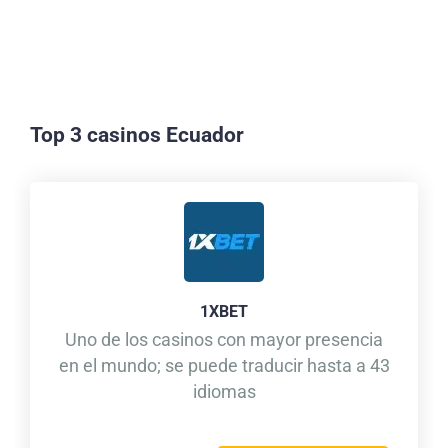
Top 3 casinos Ecuador
1XBET
Uno de los casinos con mayor presencia
en el mundo; se puede traducir hasta a 43
idiomas