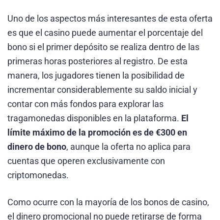
Uno de los aspectos más interesantes de esta oferta
es que el casino puede aumentar el porcentaje del
bono si el primer depósito se realiza dentro de las
primeras horas posteriores al registro. De esta
manera, los jugadores tienen la posibilidad de
incrementar considerablemente su saldo inicial y
contar con más fondos para explorar las
tragamonedas disponibles en la plataforma.
El
límite máximo de la promoción es de €300 en
dinero de bono
, aunque la oferta no aplica para
cuentas que operen exclusivamente con
criptomonedas.
Como ocurre con la mayoría de los bonos de casino,
el dinero promocional no puede retirarse de forma