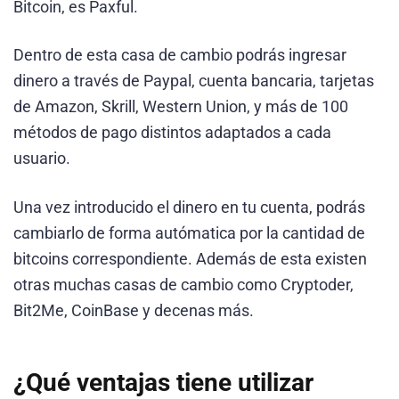
Bitcoin, es Paxful.
Dentro de esta casa de cambio podrás ingresar
dinero a través de Paypal, cuenta bancaria, tarjetas
de Amazon, Skrill, Western Union, y más de 100
métodos de pago distintos adaptados a cada
usuario.
Una vez introducido el dinero en tu cuenta, podrás
cambiarlo de forma autómatica por la cantidad de
bitcoins correspondiente. Además de esta existen
otras muchas casas de cambio como Cryptoder,
Bit2Me, CoinBase y decenas más.
¿Qué ventajas tiene utilizar