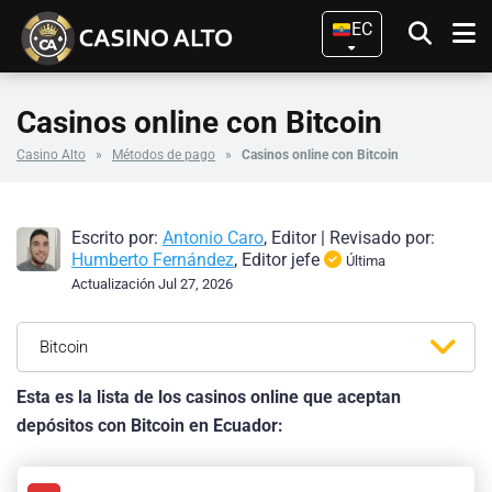
EC
Casinos online con Bitcoin
Casino Alto
»
Métodos de pago
»
Casinos online con Bitcoin
Escrito por:
Antonio Caro
, Editor
|
Revisado por:
Humberto Fernández
, Editor jefe
Última
Actualización Jul 27, 2026
Bitcoin
Esta es la lista de los casinos online que aceptan
depósitos con Bitcoin en Ecuador: