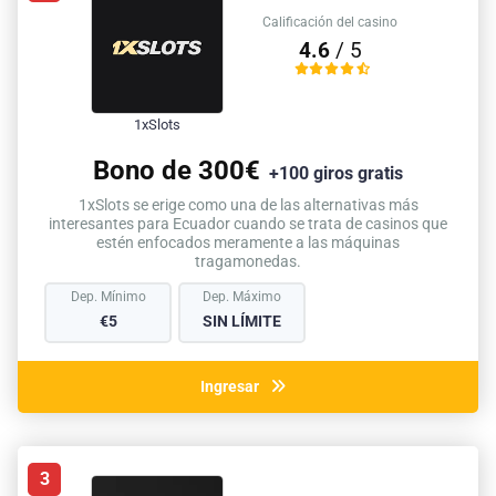
Calificación del casino
4.6
/ 5
1xSlots
Bono de 300€
+100 giros gratis
1xSlots se erige como una de las alternativas más
interesantes para Ecuador cuando se trata de casinos que
estén enfocados meramente a las máquinas
tragamonedas.
Dep. Mínimo
Dep. Máximo
€5
SIN LÍMITE
Ingresar
3