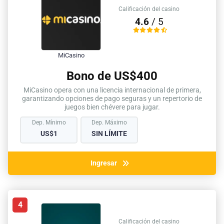
Calificación del casino
4.6
/ 5
MiCasino
Bono de US$400
MiCasino opera con una licencia internacional de primera,
garantizando opciones de pago seguras y un repertorio de
juegos bien chévere para jugar.
Dep. Mínimo
Dep. Máximo
US$1
SIN LÍMITE
Ingresar
4
Calificación del casino