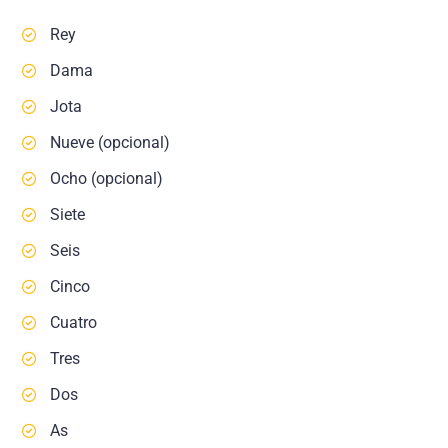
Rey
Dama
Jota
Nueve (opcional)
Ocho (opcional)
Siete
Seis
Cinco
Cuatro
Tres
Dos
As