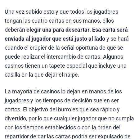
Una vez sabido esto y que todos los jugadores
tengan las cuatro cartas en sus manos, ellos
deberán
elegir una para descartar. Esa carta será
enviada al jugador que está justo al lado
y se hará
cuando el crupier de la señal oportuna de que se
puede realizar el intercambio de cartas. Algunos
casinos tienen un tapete especial que incluye una
casilla en la que dejar el naipe.
La mayoría de casinos lo dejan en manos de los
jugadores y los tiempos de decisión suelen ser
cortos. El objetivo del burro es que sea rápido y
divertido, por lo que cualquier jugador que no cumpla
con los tiempos establecidos o con la orden del
repartidor de dar las cartas podría ser expulsado de