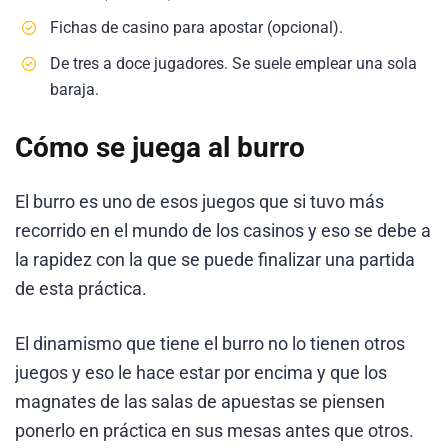
Fichas de casino para apostar (opcional).
De tres a doce jugadores. Se suele emplear una sola
baraja.
Cómo se juega al burro
El burro es uno de esos juegos que si tuvo más
recorrido en el mundo de los casinos y eso se debe a
la rapidez con la que se puede finalizar una partida
de esta práctica.
El dinamismo que tiene el burro no lo tienen otros
juegos y eso le hace estar por encima y que los
magnates de las salas de apuestas se piensen
ponerlo en práctica en sus mesas antes que otros.