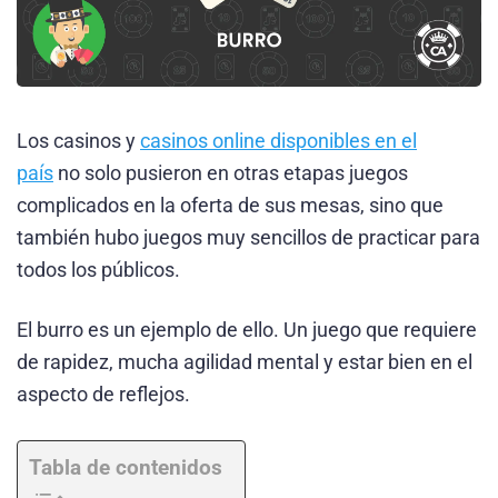
Los casinos y
casinos online disponibles en el
país
no solo pusieron en otras etapas juegos
complicados en la oferta de sus mesas, sino que
también hubo juegos muy sencillos de practicar para
todos los públicos.
El burro es un ejemplo de ello. Un juego que requiere
de rapidez, mucha agilidad mental y estar bien en el
aspecto de reflejos.
Tabla de contenidos