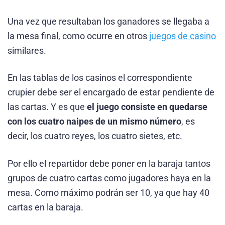
Una vez que resultaban los ganadores se llegaba a
la mesa final, como ocurre en otros
juegos de casino
similares.
En las tablas de los casinos el correspondiente
crupier debe ser el encargado de estar pendiente de
las cartas. Y es que
el juego consiste en quedarse
con los cuatro naipes de un mismo número
, es
decir, los cuatro reyes, los cuatro sietes, etc.
Por ello el repartidor debe poner en la baraja tantos
grupos de cuatro cartas como jugadores haya en la
mesa. Como máximo podrán ser 10, ya que hay 40
cartas en la baraja.