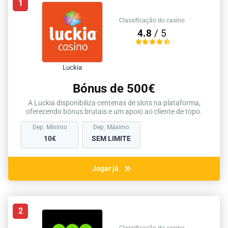
1
Classificação do casino
4.8
/ 5
Luckia
Bónus de 500€
A Luckia disponibiliza centenas de slots na plataforma,
oferecendo bónus brutais e um apoio ao cliente de topo.
Dep. Mínimo
Dep. Máximo
10€
SEM LIMITE
Jogar já
2