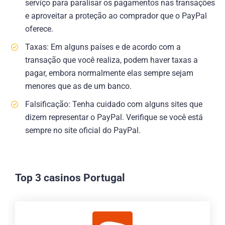
serviço para paralisar os pagamentos nas transações
e aproveitar a proteção ao comprador que o PayPal
oferece.
Taxas: Em alguns países e de acordo com a
transação que você realiza, podem haver taxas a
pagar, embora normalmente elas sempre sejam
menores que as de um banco.
Falsificação: Tenha cuidado com alguns sites que
dizem representar o PayPal. Verifique se você está
sempre no site oficial do PayPal.
Top 3 casinos Portugal