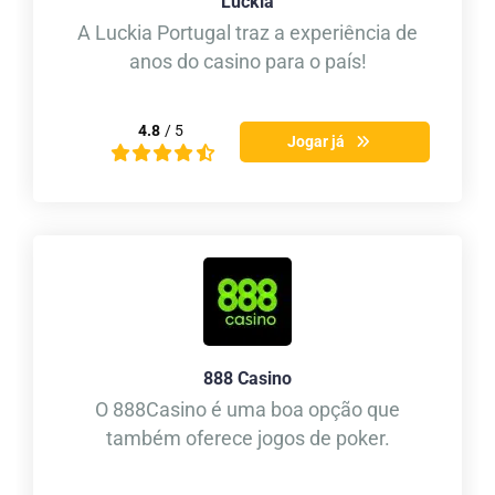
Luckia
A Luckia Portugal traz a experiência de
anos do casino para o país!
4.8
/ 5
Jogar já
888 Casino
O 888Casino é uma boa opção que
também oferece jogos de poker.