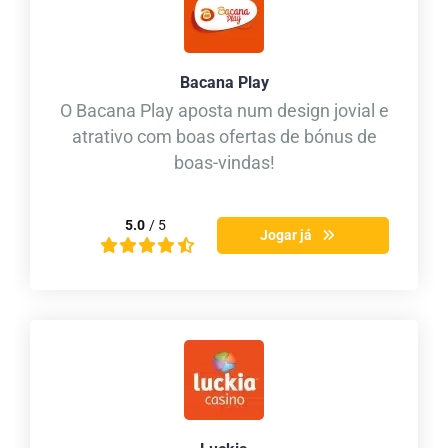
Bacana Play
O Bacana Play aposta num design jovial e
atrativo com boas ofertas de bónus de
boas-vindas!
5.0
/ 5
Jogar já