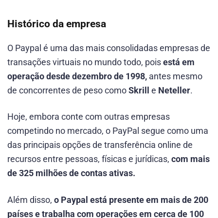
Histórico da empresa
O Paypal é uma das mais consolidadas empresas de
transações virtuais no mundo todo, pois
está em
operação desde dezembro de 1998,
antes mesmo
de concorrentes de peso como
Skrill
e
Neteller
.
Hoje, embora conte com outras empresas
competindo no mercado, o PayPal segue como uma
das principais opções de transferência online de
recursos entre pessoas, físicas e jurídicas,
com mais
de 325 milhões de contas ativas.
Além disso,
o Paypal está presente em mais de 200
países e trabalha com operações em cerca de 100