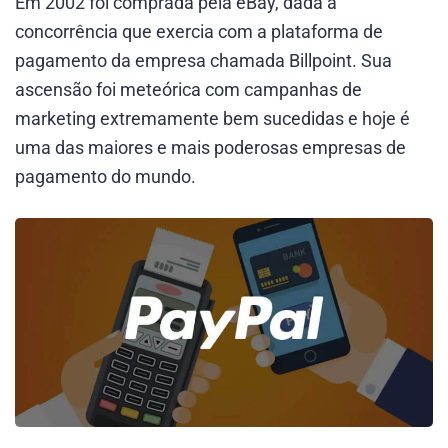
Em 2002 foi comprada pela eBay, dada a
concorrência que exercia com a plataforma de
pagamento da empresa chamada Billpoint. Sua
ascensão foi meteórica com campanhas de
marketing extremamente bem sucedidas e hoje é
uma das maiores e mais poderosas empresas de
pagamento do mundo.