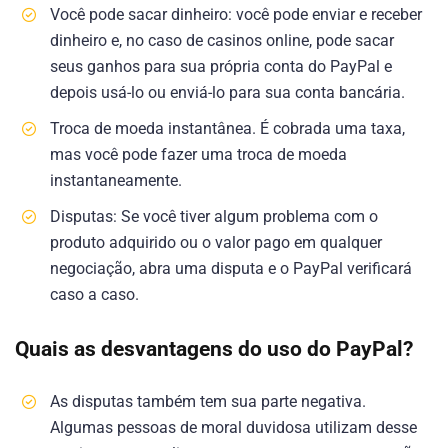
Você pode sacar dinheiro: você pode enviar e receber
dinheiro e, no caso de casinos online, pode sacar
seus ganhos para sua própria conta do PayPal e
depois usá-lo ou enviá-lo para sua conta bancária.
Troca de moeda instantânea. É cobrada uma taxa,
mas você pode fazer uma troca de moeda
instantaneamente.
Disputas: Se você tiver algum problema com o
produto adquirido ou o valor pago em qualquer
negociação, abra uma disputa e o PayPal verificará
caso a caso.
Quais as desvantagens do uso do PayPal?
As disputas também tem sua parte negativa.
Algumas pessoas de moral duvidosa utilizam desse