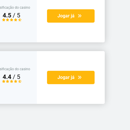
sificação do casino
4.5
/ 5
Jogar já
sificação do casino
4.4
/ 5
Jogar já