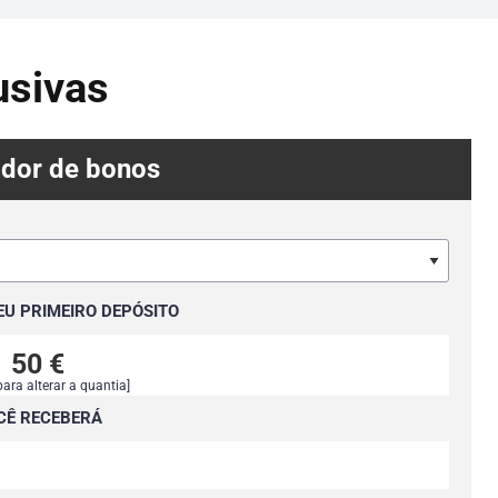
usivas
dor de bonos
EU PRIMEIRO DEPÓSITO
50 €
para alterar a quantia]
CÊ RECEBERÁ