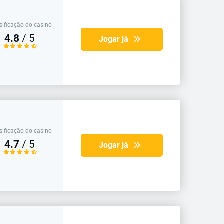
sificação do casino
4.8
/ 5
Jogar já
sificação do casino
4.7
/ 5
Jogar já