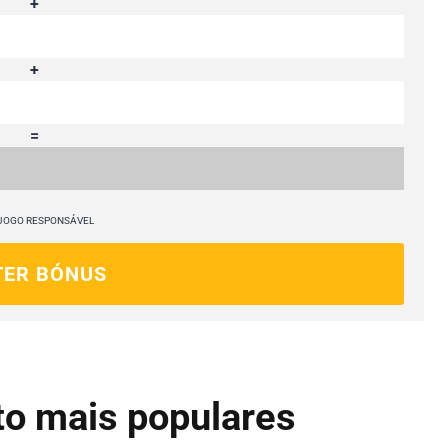
+
+
=
 JOGO RESPONSÁVEL
TER BÓNUS
o mais populares