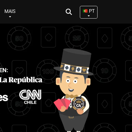
PT
MAIS
EN: