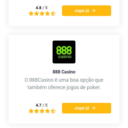
4.8
/ 5
Jogar já
888 Casino
O 888Casino é uma boa opção que
também oferece jogos de poker.
4.7
/ 5
Jogar já