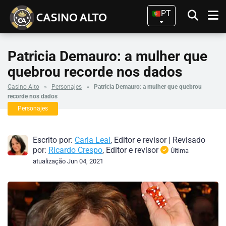
PT
Patricia Demauro: a mulher que
quebrou recorde nos dados
Casino Alto
»
Personajes
»
Patricia Demauro: a mulher que quebrou
recorde nos dados
Personajes
Escrito por:
Carla Leal
, Editor e revisor
|
Revisado
por:
Ricardo Crespo
, Editor e revisor
Última
atualização Jun 04, 2021