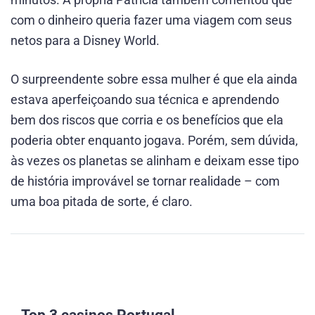
minutos. A própria Patricia também comentou que
com o dinheiro queria fazer uma viagem com seus
netos para a Disney World.
O surpreendente sobre essa mulher é que ela ainda
estava aperfeiçoando sua técnica e aprendendo
bem dos riscos que corria e os benefícios que ela
poderia obter enquanto jogava. Porém, sem dúvida,
às vezes os planetas se alinham e deixam esse tipo
de história improvável se tornar realidade – com
uma boa pitada de sorte, é claro.
Top 3 casinos Portugal