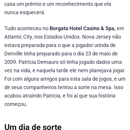
casa um prémio e um reconhecimento que ela
nunca esquecerá.
Tudo aconteceu no
Borgata Hotel Casino & Spa,
em
Atlantic City, nos Estados Unidos. Nova Jersey não
estava preparada para o que a jogador urinda de
Denville tinha preparado para o dia 23 de maio de
2009. Patricia Demauro só tinha jogado dados uma
vez na vida, e naquela tarde ele nem planejava jogar.
Foi com alguns amigos para esta sala de jogos, e um
de seus companheiros tentou a sorte na mesa. Isso
acabou atraindo Patricia, e foi aí que sua história
começou.
Um dia de sorte