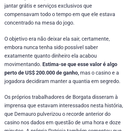
jantar grátis e serviços exclusivos que
compensavam todo o tempo em que ele estava
concentrado na mesa do jogo.
O objetivo era não deixar ela sair, certamente,
embora nunca tenha sido possível saber
exatamente quanto dinheiro ela acabou
movimentando.
Estima-se que esse valor é algo
perto de US$ 200.000 de ganho,
mas o casino e a
jogadora decidiram manter a quantia em segredo.
Os próprios trabalhadores de Borgata disseram à
imprensa que estavam interessados nesta história,
que Demauro pulverizou o recorde anterior do
casino nos dados em questão de uma hora e doze