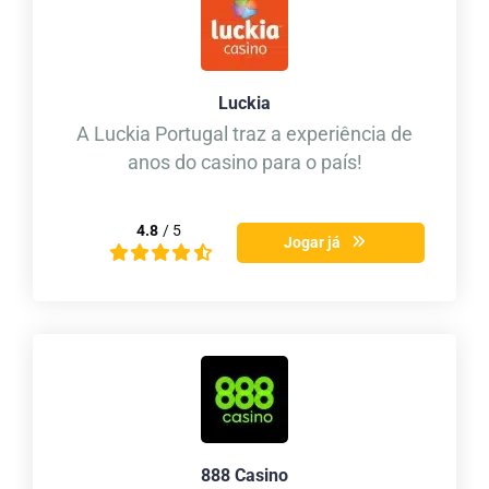
Luckia
A Luckia Portugal traz a experiência de
anos do casino para o país!
4.8
/ 5
Jogar já
888 Casino