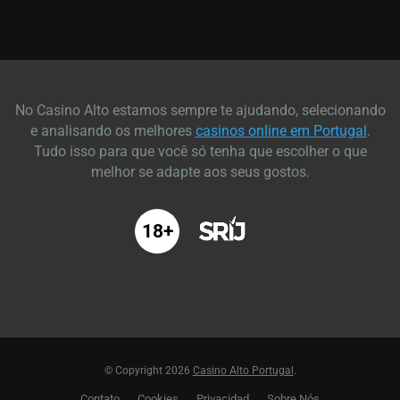
No Casino Alto estamos sempre te ajudando, selecionando
e analisando os melhores
casinos online em Portugal
.
Tudo isso para que você só tenha que escolher o que
melhor se adapte aos seus gostos.
18+
© Copyright 2026
Casino Alto Portugal
.
Contato
Cookies
Privacidad
Sobre Nós