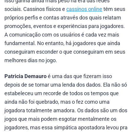
Isso ganha ainda mais peso na era das redes
sociais. Cassinos físicos e
cassinos online
têm seus
próprios perfis e contas através dos quais relatam
promoções, eventos e experiências para jogadores.
A comunicação com os usuários é cada vez mais
fundamental. No entanto, há jogadores que ainda
conseguiram esconder o que conseguiram em seus
melhores dias no jogo.
Patricia Demauro
é uma das que fizeram isso
depois de se tornar uma lenda dos dados. Ela não só
estabeleceu um recorde de todos os tempos que
ainda não foi quebrado, mas o fez como uma
jogadora totalmente amadora. Os dados são um dos
jogos que mais podem esgotar mentalmente os
jogadores, mas essa simpática apostadora levou pra