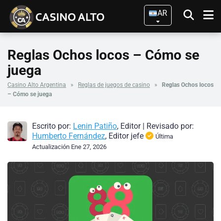
AR
Reglas Ochos locos – Cómo se
juega
Casino Alto Argentina
»
Reglas de juegos de casino
»
Reglas Ochos locos
– Cómo se juega
Escrito por:
Lenin Patiño
, Editor
|
Revisado por:
Humberto Fernández
, Editor jefe
Última
Actualización Ene 27, 2026