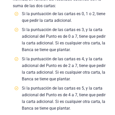
suma de las dos cartas:
Si la puntuación de las cartas es 0, 1 o 2, tiene
que pedir la carta adicional.
Si la puntuación de las cartas es 3, y la carta
adicional del Punto es de 0 a 7, tiene que pedir
la carta adicional. Si es cualquier otra carta, la
Banca se tiene que plantar.
Si la puntuación de las cartas es 4, y la carta
adicional del Punto es de 2 a 7, tiene que pedir
la carta adicional. Si es cualquier otra carta, la
Banca se tiene que plantar.
Si la puntuación de las cartas es 5, y la carta
adicional del Punto es de 4 a 7, tiene que pedir
la carta adicional. Si es cualquier otra carta, la
Banca se tiene que plantar.