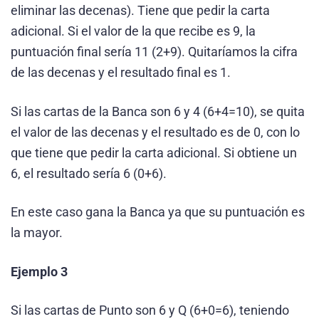
eliminar las decenas). Tiene que pedir la carta
adicional. Si el valor de la que recibe es 9, la
puntuación final sería 11 (2+9). Quitaríamos la cifra
de las decenas y el resultado final es 1.
Si las cartas de la Banca son 6 y 4 (6+4=10), se quita
el valor de las decenas y el resultado es de 0, con lo
que tiene que pedir la carta adicional. Si obtiene un
6, el resultado sería 6 (0+6).
En este caso gana la Banca ya que su puntuación es
la mayor.
Ejemplo 3
Si las cartas de Punto son 6 y Q (6+0=6), teniendo