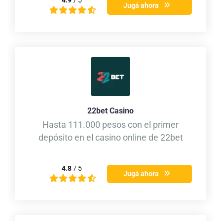
4.9
/ 5
Jugá ahora
22bet Casino
Hasta 111.000 pesos con el primer
depósito en el casino online de 22bet
4.8
/ 5
Jugá ahora