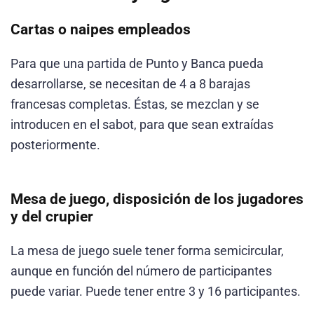
Cartas o naipes empleados
Para que una partida de Punto y Banca pueda
desarrollarse, se necesitan de 4 a 8 barajas
francesas completas. Éstas, se mezclan y se
introducen en el sabot, para que sean extraídas
posteriormente.
Mesa de juego, disposición de los jugadores
y del crupier
La mesa de juego suele tener forma semicircular,
aunque en función del número de participantes
puede variar. Puede tener entre 3 y 16 participantes.