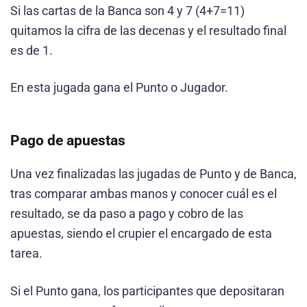
Si las cartas de la Banca son 4 y 7 (4+7=11)
quitamos la cifra de las decenas y el resultado final
es de 1.
En esta jugada gana el Punto o Jugador.
Pago de apuestas
Una vez finalizadas las jugadas de Punto y de Banca,
tras comparar ambas manos y conocer cuál es el
resultado, se da paso a pago y cobro de las
apuestas, siendo el crupier el encargado de esta
tarea.
Si el Punto gana, los participantes que depositaran