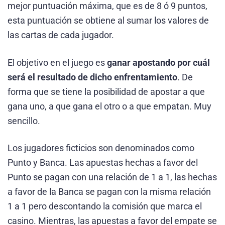
mejor puntuación máxima, que es de 8 ó 9 puntos,
esta puntuación se obtiene al sumar los valores de
las cartas de cada jugador.
El objetivo en el juego es
ganar apostando por cuál
será el resultado de dicho enfrentamiento
. De
forma que se tiene la posibilidad de apostar a que
gana uno, a que gana el otro o a que empatan. Muy
sencillo.
Los jugadores ficticios son denominados como
Punto y Banca. Las apuestas hechas a favor del
Punto se pagan con una relación de 1 a 1, las hechas
a favor de la Banca se pagan con la misma relación
1 a 1 pero descontando la comisión que marca el
casino. Mientras, las apuestas a favor del empate se