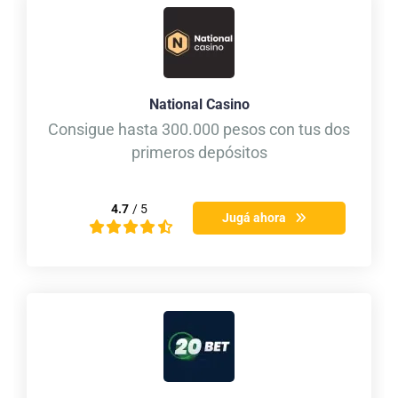
National Casino
Consigue hasta 300.000 pesos con tus dos
primeros depósitos
4.7
/ 5
Jugá ahora