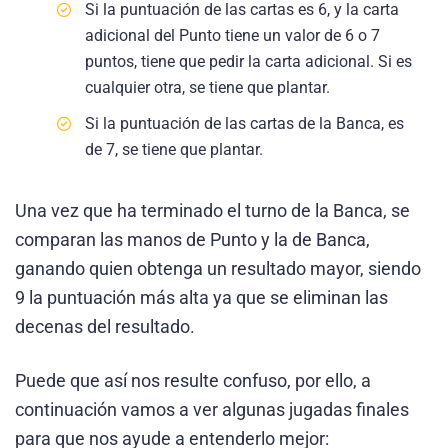
Si la puntuación de las cartas es 6, y la carta
adicional del Punto tiene un valor de 6 o 7
puntos, tiene que pedir la carta adicional. Si es
cualquier otra, se tiene que plantar.
Si la puntuación de las cartas de la Banca, es
de 7, se tiene que plantar.
Una vez que ha terminado el turno de la Banca, se
comparan las manos de Punto y la de Banca,
ganando quien obtenga un resultado mayor, siendo
9 la puntuación más alta ya que se eliminan las
decenas del resultado.
Puede que así nos resulte confuso, por ello, a
continuación vamos a ver algunas jugadas finales
para que nos ayude a entenderlo mejor: