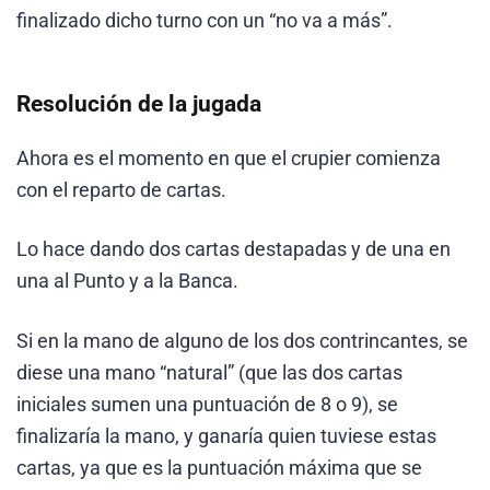
finalizado dicho turno con un “no va a más”.
Resolución de la jugada
Ahora es el momento en que el crupier comienza
con el reparto de cartas.
Lo hace dando dos cartas destapadas y de una en
una al Punto y a la Banca.
Si en la mano de alguno de los dos contrincantes, se
diese una mano “natural” (que las dos cartas
iniciales sumen una puntuación de 8 o 9), se
finalizaría la mano, y ganaría quien tuviese estas
cartas, ya que es la puntuación máxima que se