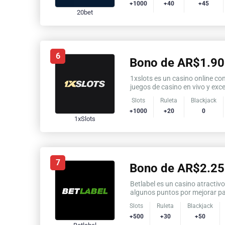
+1000
+40
+45
20bet
6
Bono de AR$1.90
1xslots es un casino online c
juegos de casino en vivo y exc
Slots
Ruleta
Blackjack
+1000
+20
0
1xSlots
7
Bono de AR$2.25
Betlabel es un casino atractiv
algunos puntos por mejorar par
Slots
Ruleta
Blackjack
+500
+30
+50