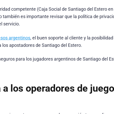
oridad competente (Caja Social de Santiago del Estero en 
ambién es importante revisar que la política de privacid
l servicio.
sos argentinos
, el buen soporte al cliente y la posibili
 los apostadores de Santiago del Estero.
eguros para los jugadores argentinos de Santiago del Est
 a los operadores de juego