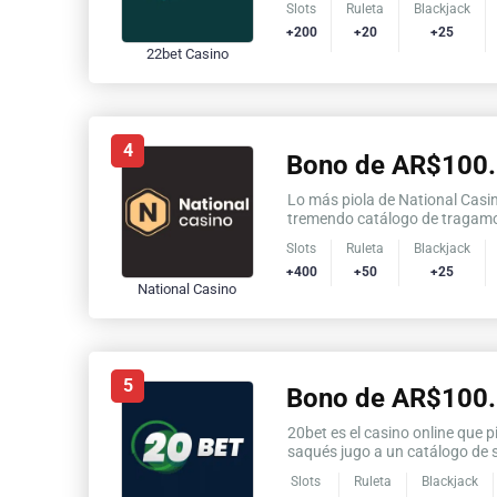
Slots
Ruleta
Blackjack
+200
+20
+25
22bet Casino
4
Bono de AR$100
Lo más piola de National Casin
tremendo catálogo de tragamo
Slots
Ruleta
Blackjack
+400
+50
+25
National Casino
5
Bono de AR$100
20bet es el casino online que p
saqués jugo a un catálogo de sl
Slots
Ruleta
Blackjack