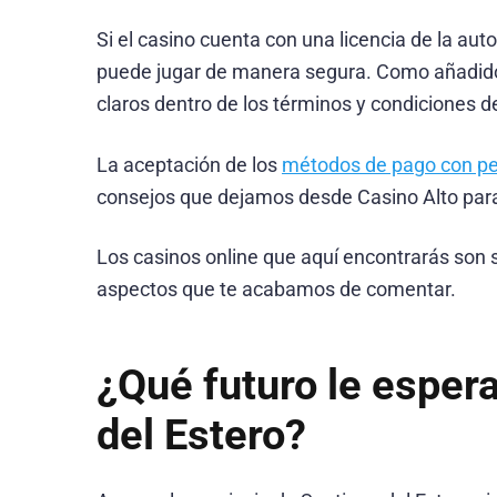
Si el casino cuenta con una licencia de la aut
puede jugar de manera segura. Como añadido t
claros dentro de los términos y condiciones de
La aceptación de los
métodos de pago con pe
consejos que dejamos desde Casino Alto para
Los casinos online que aquí encontrarás son s
aspectos que te acabamos de comentar.
¿Qué futuro le espera
del Estero?