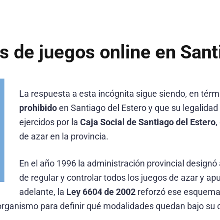
os de juegos online en Sant
La respuesta a esta incógnita sigue siendo, en térm
prohibido
en Santiago del Estero y que su legalidad 
ejercidos por la
Caja Social de Santiago del Estero
,
de azar en la provincia.
En el año 1996 la administración provincial designó 
de regular y controlar todos los juegos de azar y ap
adelante, la
Ley 6604 de 2002
reforzó ese esquema 
 organismo para definir qué modalidades quedan bajo su 