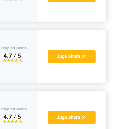
untaje del Casino
4.7
/ 5
Jugá ahora
untaje del Casino
4.7
/ 5
Jugá ahora