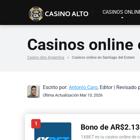
CASINOS ONLIN
Casinos online 
Casino Alto Argentina
»
Casinos online en Santiago del Estero
Escrito por:
Antonio Caro
, Editor
|
Revisado 
Última Actualización Mar 13, 2026
1
Bono de AR$2.13
1XBET es tu casino online de c