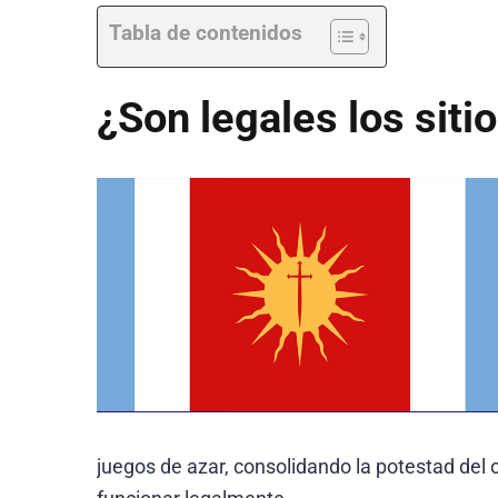
Tabla de contenidos
¿Son legales los siti
juegos de azar, consolidando la potestad del