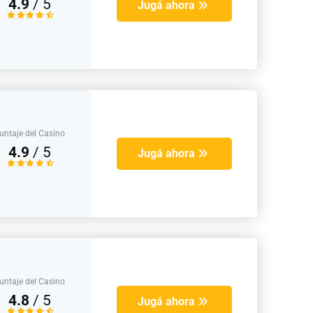
4.9
/ 5
Jugá ahora
untaje del Casino
4.9
/ 5
Jugá ahora
untaje del Casino
4.8
/ 5
Jugá ahora