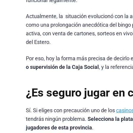
funcionar legalmente.
Actualmente, la situación evolucionó con la 
como una prolongación anecdótica del bingo 
activa, con venta de cartones, sorteos en viv
del Estero.
Por eso, hoy la forma más precisa de decirlo e
o supervisión de la Caja Social
, y la referenc
¿Es seguro jugar en c
Sí. Si eliges con precaución uno de los
casino
tendrás ningún problema.
Selecciona la plat
jugadores de esta provincia
.