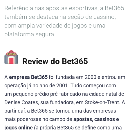
Referência nas apostas esportivas, a Bet365
também se destaca na seção de cassino,
com ampla variedade de jogos e uma
plataforma segura.
Review do Bet365
A
empresa Bet365
foi fundada em 2000 e entrou em
operação já no ano de 2001. Tudo começou com
um pequeno prédio pré-fabricado na cidade natal de
Denise Coates, sua fundadora, em Stoke-on-Trent. A
partir daí, a Bet365 se tornou uma das empresas
mais poderosas no campo de
apostas, cassinos e
jogos online
(a própria Bet365 se define como uma