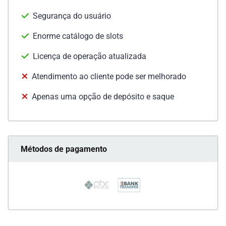
Segurança do usuário
Enorme catálogo de slots
Licença de operação atualizada
Atendimento ao cliente pode ser melhorado
Apenas uma opção de depósito e saque
Métodos de pagamento