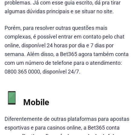
problemas. Já com esse guia escrito, dá pra tirar
algumas dúvidas principais e se situar no site.
Porém, para resolver outras questões mais
complexas, é possível entrar em contato pelo chat
online, disponível 24 horas por dia e 7 dias por
semana. Além disso, a Bet365 agora também conta
com um número de telefone para o atendimento:
0800 365 0000, disponível 24/7.
Mobile
Diferentemente de outras plataformas para apostas
esportivas e para casinos online, a Bet365 conta