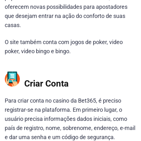
oferecem novas possibilidades para apostadores
que desejam entrar na ação do conforto de suas
casas.
O site também conta com jogos de poker, video
poker, video bingo e bingo.
Criar Conta
Para criar conta no casino da Bet365, é preciso
registrar-se na plataforma. Em primeiro lugar, o
usuário precisa informações dados iniciais, como
país de registro, nome, sobrenome, endereço, e-mail
e dar uma senha e um código de segurança.