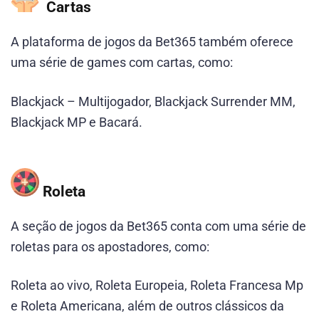
Cartas
A plataforma de jogos da Bet365 também oferece
uma série de games com cartas, como:
Blackjack – Multijogador, Blackjack Surrender MM,
Blackjack MP e Bacará.
Roleta
A seção de jogos da Bet365 conta com uma série de
roletas para os apostadores, como:
Roleta ao vivo, Roleta Europeia, Roleta Francesa Mp
e Roleta Americana, além de outros clássicos da