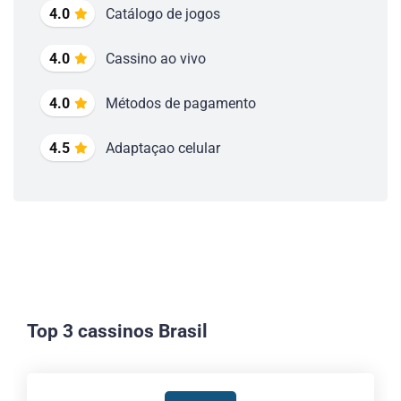
4.0
Catálogo de jogos
4.0
Cassino ao vivo
4.0
Métodos de pagamento
4.5
Adaptaçao celular
Top 3 cassinos Brasil