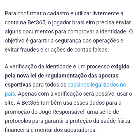
Para confirmar o cadastro e utilizar livremente a
conta na Bet365, o jogador brasileiro precisa enviar
alguns documentos para comprovar a identidade. O
objetivo é garantir a segurança das operações e
evitar fraudes e criações de contas falsas.
A verificação da identidade é um processo
exigido
pela nova lei de regulamentação das apostas
esportivas
para todos os
cassinos legalizados no
país
. Apenas com a verificação será possível usar o
site. A Bet365 também usa esses dados para a
promoção do Jogo Responsável, uma série de
protocolos para garantir a proteção da saúde física,
financeira e mental dos apostadores.