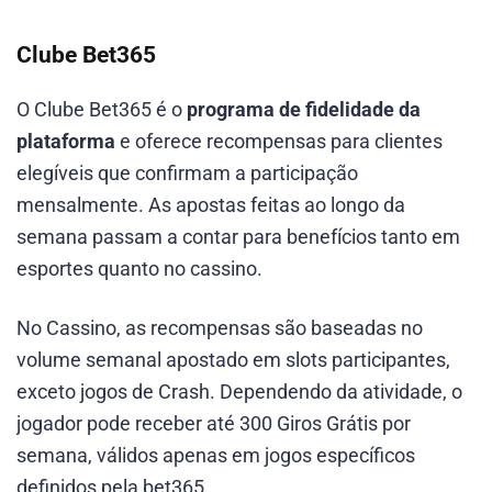
Clube Bet365
O Clube Bet365 é o
programa de fidelidade da
plataforma
e oferece recompensas para clientes
elegíveis que confirmam a participação
mensalmente. As apostas feitas ao longo da
semana passam a contar para benefícios tanto em
esportes quanto no cassino.
No Cassino, as recompensas são baseadas no
volume semanal apostado em slots participantes,
exceto jogos de Crash. Dependendo da atividade, o
jogador pode receber até 300 Giros Grátis por
semana, válidos apenas em jogos específicos
definidos pela bet365.