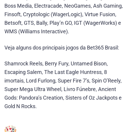
Boss Media, Electracade, NeoGames, Ash Gaming,
Finsoft, Cryptologic (WagerLogic), Virtue Fusion,
Betsoft, GTS, Bally, Play’n GO, IGT (WagerWorks) e
WMS (Williams Interactive).
Veja alguns dos principais jogos da Bet365 Brasil:
Shamrock Reels, Berry Fury, Untamed Bison,
Escaping Salem, The Last Eagle Huntress, 8
imortais, Lord Furlong, Super Fire 7’s, Spin O’Reely,
Super Mega Ultra Wheel, Livro Fúnebre, Ancient
Gods: Pandora’s Creation, Sisters of Oz Jackpots e
Gold N Rocks.