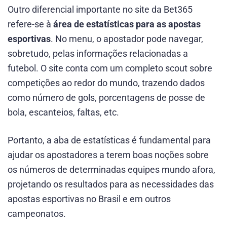
Outro diferencial importante no site da Bet365
refere-se à
área de estatísticas para as apostas
esportivas
. No menu, o apostador pode navegar,
sobretudo, pelas informações relacionadas a
futebol. O site conta com um completo scout sobre
competições ao redor do mundo, trazendo dados
como número de gols, porcentagens de posse de
bola, escanteios, faltas, etc.
Portanto, a aba de estatísticas é fundamental para
ajudar os apostadores a terem boas noções sobre
os números de determinadas equipes mundo afora,
projetando os resultados para as necessidades das
apostas esportivas no Brasil e em outros
campeonatos.