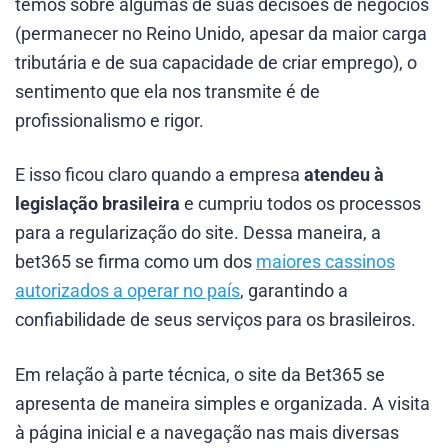
temos sobre algumas de suas decisões de negócios
(permanecer no Reino Unido, apesar da maior carga
tributária e de sua capacidade de criar emprego), o
sentimento que ela nos transmite é de
profissionalismo e rigor.
E isso ficou claro quando a empresa
atendeu à
legislação brasileira
e cumpriu todos os processos
para a regularização do site. Dessa maneira, a
bet365 se firma como um dos
maiores cassinos
autorizados a operar no país
, garantindo a
confiabilidade de seus serviços para os brasileiros.
Em relação à parte técnica, o site da Bet365 se
apresenta de maneira simples e organizada. A visita
à página inicial e a navegação nas mais diversas