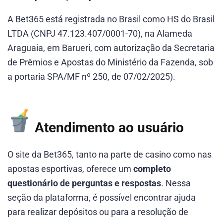
A Bet365 está registrada no Brasil como HS do Brasil
LTDA (CNPJ 47.123.407/0001-70), na Alameda
Araguaia, em Barueri, com autorização da Secretaria
de Prêmios e Apostas do Ministério da Fazenda, sob
a portaria SPA/MF nº 250, de 07/02/2025).
Atendimento ao usuário
O site da Bet365, tanto na parte de casino como nas
apostas esportivas, oferece um
completo
questionário de perguntas e respostas
. Nessa
seção da plataforma, é possível encontrar ajuda
para realizar depósitos ou para a resolução de