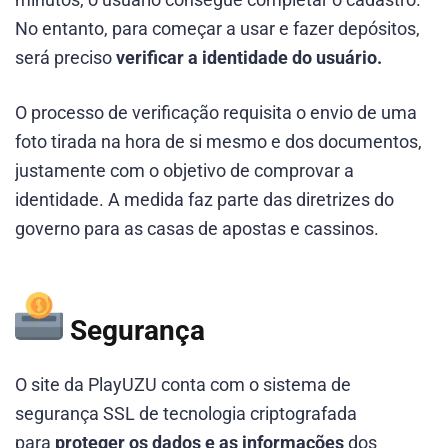
No entanto, para começar a usar e fazer depósitos,
será preciso
verificar a identidade do usuário.
O processo de verificação requisita o envio de uma
foto tirada na hora de si mesmo e dos documentos,
justamente com o objetivo de comprovar a
identidade. A medida faz parte das diretrizes do
governo para as casas de apostas e cassinos.
Segurança
O site da PlayUZU conta com o sistema de
segurança SSL de tecnologia criptografada
para
proteger os dados e as informações
dos