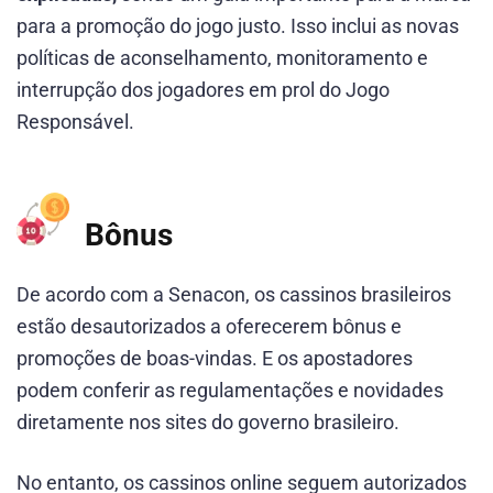
para a promoção do jogo justo. Isso inclui as novas
políticas de aconselhamento, monitoramento e
interrupção dos jogadores em prol do Jogo
Responsável.
Bônus
De acordo com a Senacon, os cassinos brasileiros
estão desautorizados a oferecerem bônus e
promoções de boas-vindas. E os apostadores
podem conferir as regulamentações e novidades
diretamente nos sites do governo brasileiro.
No entanto, os cassinos online seguem autorizados