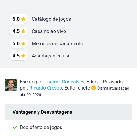
5.0
Catálogo de jogos
4.5
Cassino ao vivo
5.0
Métodos de pagamento
4.5
Adaptaçao celular
Escrito por:
Gabriel Gonçalves
, Editor
|
Revisado
por:
Ricardo Crespo
, Editor-chefe
Última atualização
abr 20, 2026
Vantagens y Desvantagens
Boa oferta de jogos