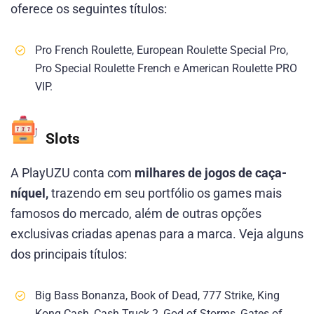
oferece os seguintes títulos:
Pro French Roulette, European Roulette Special Pro,
Pro Special Roulette French e American Roulette PRO
VIP.
Slots
A PlayUZU conta com
milhares de jogos de caça-
níquel,
trazendo em seu portfólio os games mais
famosos do mercado, além de outras opções
exclusivas criadas apenas para a marca. Veja alguns
dos principais títulos:
Big Bass Bonanza, Book of Dead, 777 Strike, King
Kong Cash, Cash Truck 2, God of Storms, Gates of