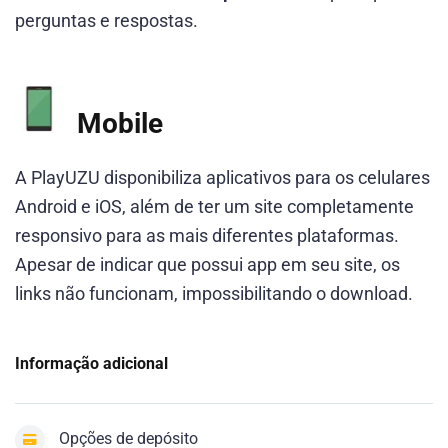
perguntas e respostas.
Mobile
A PlayUZU disponibiliza aplicativos para os celulares
Android e iOS, além de ter um site completamente
responsivo para as mais diferentes plataformas.
Apesar de indicar que possui app em seu site, os
links não funcionam, impossibilitando o download.
Informação adicional
Opções de depósito