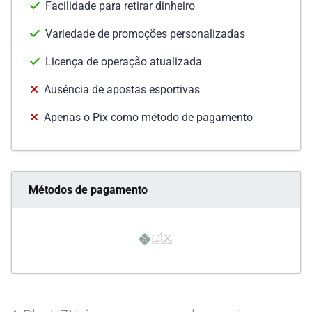
Facilidade para retirar dinheiro
Variedade de promoções personalizadas
Licença de operação atualizada
Ausência de apostas esportivas
Apenas o Pix como método de pagamento
Métodos de pagamento