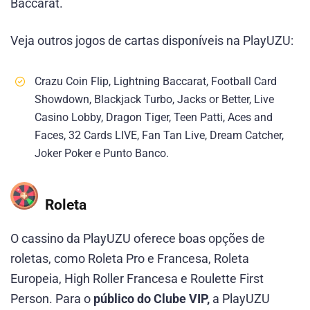
Baccarat.
Veja outros jogos de cartas disponíveis na PlayUZU:
Crazu Coin Flip, Lightning Baccarat, Football Card
Showdown, Blackjack Turbo, Jacks or Better, Live
Casino Lobby, Dragon Tiger, Teen Patti, Aces and
Faces, 32 Cards LIVE, Fan Tan Live, Dream Catcher,
Joker Poker e Punto Banco.
Roleta
O cassino da PlayUZU oferece boas opções de
roletas, como Roleta Pro e Francesa, Roleta
Europeia, High Roller Francesa e Roulette First
Person. Para o
público do Clube VIP,
a PlayUZU