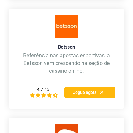
Betsson
Referência nas apostas esportivas, a
Betsson vem crescendo na seção de
cassino online.
4.7
/ 5
Jogue agora