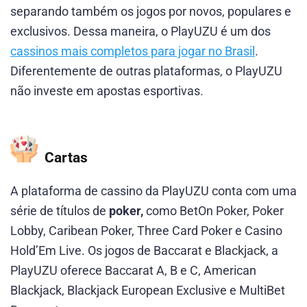
separando também os jogos por novos, populares e
exclusivos. Dessa maneira, o PlayUZU é um dos
cassinos mais completos para jogar no Brasil
.
Diferentemente de outras plataformas, o PlayUZU
não investe em apostas esportivas.
Cartas
A plataforma de cassino da PlayUZU conta com uma
série de títulos de
poker,
como BetOn Poker, Poker
Lobby, Caribean Poker, Three Card Poker e Casino
Hold’Em Live. Os jogos de Baccarat e Blackjack, a
PlayUZU oferece Baccarat A, B e C, American
Blackjack, Blackjack European Exclusive e MultiBet