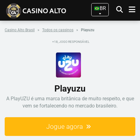
BR
Casino Alto Brasil
»
Todos os cassinos
»
Playuzu
+18, JOGO RESPONSÁVEL
Playuzu
A PlayUZU é uma marca britânica de muito respeito, e que
vem se fortalecendo no mercado brasileiro.
Jogue agora