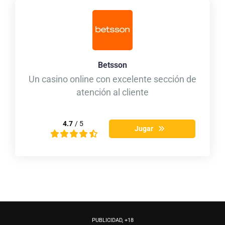
Betsson
Un casino online con excelente sección de
atención al cliente
4.7
/ 5
Jugar
PUBLICIDAD, +18