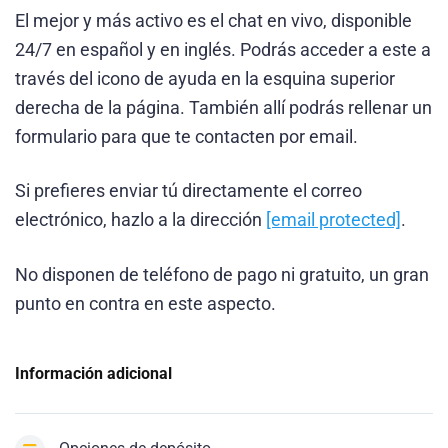
El mejor y más activo es el chat en vivo, disponible
24/7 en español y en inglés. Podrás acceder a este a
través del icono de ayuda en la esquina superior
derecha de la página. También allí podrás rellenar un
formulario para que te contacten por email.
Si prefieres enviar tú directamente el correo
electrónico, hazlo a la dirección
[email protected]
.
No disponen de teléfono de pago ni gratuito, un gran
punto en contra en este aspecto.
Información adicional