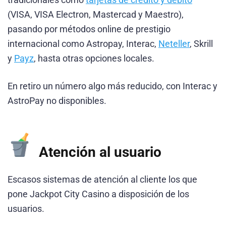
tradicionales como
tarjetas de crédito y débito
(VISA, VISA Electron, Mastercad y Maestro),
pasando por métodos online de prestigio
internacional como Astropay, Interac,
Neteller
, Skrill
y
Payz
, hasta otras opciones locales.
En retiro un número algo más reducido, con Interac y
AstroPay no disponibles.
Atención al usuario
Escasos sistemas de atención al cliente los que
pone Jackpot City Casino a disposición de los
usuarios.