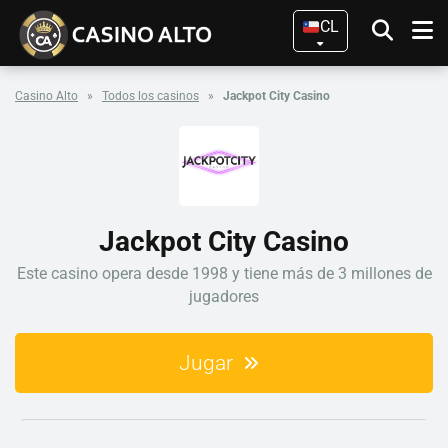
CL
Casino Alto
»
Todos los casinos
»
Jackpot City Casino
Jackpot City Casino
Este casino opera desde 1998 y tiene más de 3 millones de
jugadores
Jugar