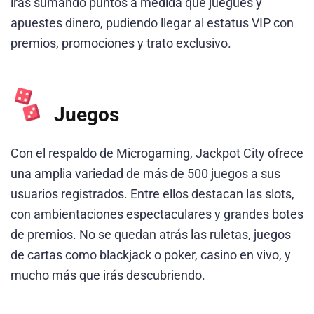
irás sumando puntos a medida que juegues y
apuestes dinero, pudiendo llegar al estatus VIP con
premios, promociones y trato exclusivo.
Juegos
Con el respaldo de Microgaming, Jackpot City ofrece
una amplia variedad de más de 500 juegos a sus
usuarios registrados. Entre ellos destacan las slots,
con ambientaciones espectaculares y grandes botes
de premios. No se quedan atrás las ruletas, juegos
de cartas como blackjack o poker, casino en vivo, y
mucho más que irás descubriendo.