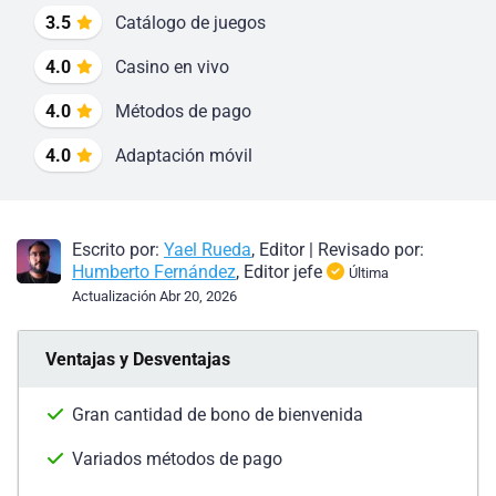
3.5
Catálogo de juegos
4.0
Casino en vivo
4.0
Métodos de pago
4.0
Adaptación móvil
Escrito por:
Yael Rueda
, Editor
|
Revisado por:
Humberto Fernández
, Editor jefe
Última
Actualización Abr 20, 2026
Ventajas y Desventajas
Gran cantidad de bono de bienvenida
Variados métodos de pago