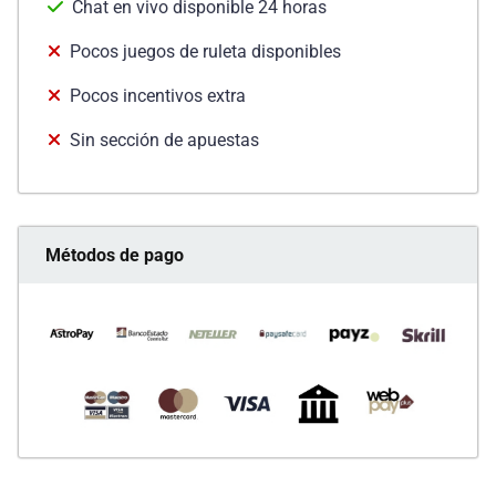
Chat en vivo disponible 24 horas
Pocos juegos de ruleta disponibles
Pocos incentivos extra
Sin sección de apuestas
Métodos de pago