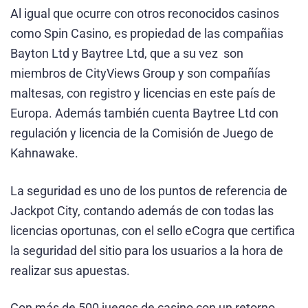
Al igual que ocurre con otros reconocidos casinos
como Spin Casino, es propiedad de las compañias
Bayton Ltd y Baytree Ltd, que a su vez son
miembros de CityViews Group y son compañías
maltesas, con registro y licencias en este país de
Europa. Además también cuenta Baytree Ltd con
regulación y licencia de la Comisión de Juego de
Kahnawake.
La seguridad es uno de los puntos de referencia de
Jackpot City, contando además de con todas las
licencias oportunas, con el sello eCogra que certifica
la seguridad del sitio para los usuarios a la hora de
realizar sus apuestas.