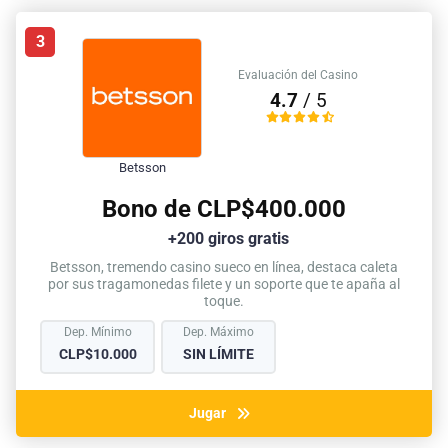
3
Evaluación del Casino
4.7
/ 5
Betsson
Bono de CLP$400.000
+200 giros gratis
Betsson, tremendo casino sueco en línea, destaca caleta
por sus tragamonedas filete y un soporte que te apaña al
toque.
Dep. Mínimo
Dep. Máximo
CLP$10.000
SIN LÍMITE
Jugar