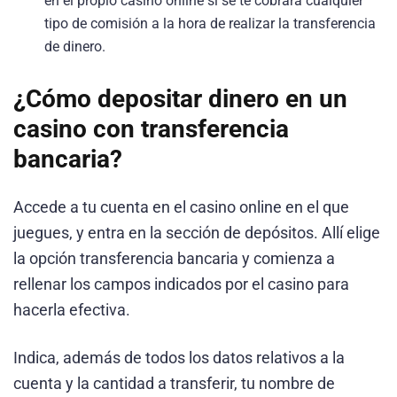
en el propio casino online si se te cobrará cualquier
tipo de comisión a la hora de realizar la transferencia
de dinero.
¿Cómo depositar dinero en un
casino con transferencia
bancaria?
Accede a tu cuenta en el casino online en el que
juegues, y entra en la sección de depósitos. Allí elige
la opción transferencia bancaria y comienza a
rellenar los campos indicados por el casino para
hacerla efectiva.
Indica, además de todos los datos relativos a la
cuenta y la cantidad a transferir, tu nombre de