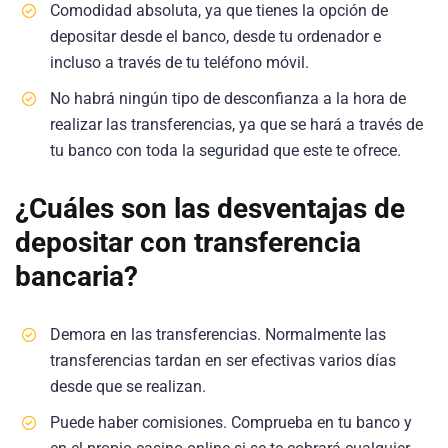
Comodidad absoluta, ya que tienes la opción de
depositar desde el banco, desde tu ordenador e
incluso a través de tu teléfono móvil.
No habrá ningún tipo de desconfianza a la hora de
realizar las transferencias, ya que se hará a través de
tu banco con toda la seguridad que este te ofrece.
¿Cuáles son las desventajas de
depositar con transferencia
bancaria?
Demora en las transferencias. Normalmente las
transferencias tardan en ser efectivas varios días
desde que se realizan.
Puede haber comisiones. Comprueba en tu banco y