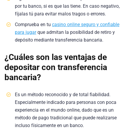
por tu banco, si es que las tiene. En caso negativo,
fíjalas tú para evitar malos tragos o errores.
Comprueba en tu
casino online seguro y confiable
para jugar
que admitan la posibilidad de retiro y
depósito mediante transferencia bancaria.
¿Cuáles son las ventajas de
depositar con transferencia
bancaria?
Es un método reconocido y de total fiabilidad.
Especialmente indicado para personas con poca
experiencia en el mundo online, dado que es un
método de pago tradicional que puede realizarse
incluso físicamente en un banco.