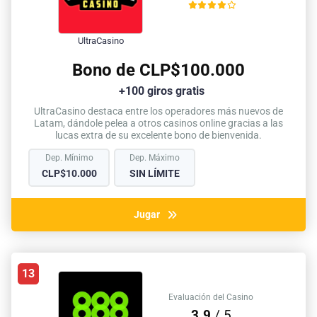
UltraCasino
Bono de CLP$100.000
+100 giros gratis
UltraCasino destaca entre los operadores más nuevos de
Latam, dándole pelea a otros casinos online gracias a las
lucas extra de su excelente bono de bienvenida.
Dep. Mínimo
Dep. Máximo
CLP$10.000
SIN LÍMITE
Jugar
13
Evaluación del Casino
3.9
/ 5