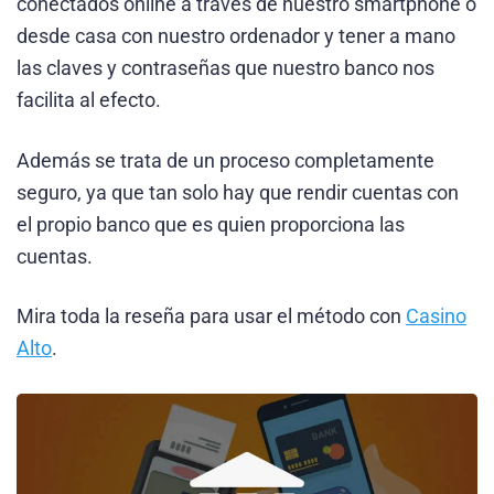
conectados online a través de nuestro smartphone o
desde casa con nuestro ordenador y tener a mano
las claves y contraseñas que nuestro banco nos
facilita al efecto.
Además se trata de un proceso completamente
seguro, ya que tan solo hay que rendir cuentas con
el propio banco que es quien proporciona las
cuentas.
Mira toda la reseña para usar el método con
Casino
Alto
.