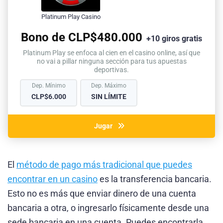
Platinum Play Casino
Bono de CLP$480.000
+10 giros gratis
Platinum Play se enfoca al cien en el casino online, así que
no vai a pillar ninguna sección para tus apuestas
deportivas.
Dep. Mínimo
Dep. Máximo
CLP$6.000
SIN LÍMITE
Jugar
El
método de pago más tradicional que puedes
encontrar en un casino
es la transferencia bancaria.
Esto no es más que enviar dinero de una cuenta
bancaria a otra, o ingresarlo físicamente desde una
sede bancaria en una cuenta. Puedes encontrarla