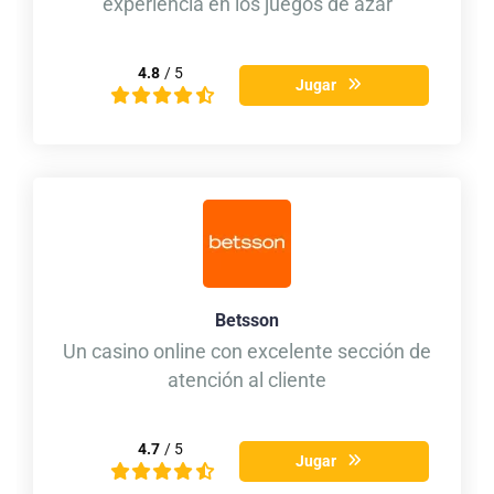
experiencia en los juegos de azar
4.8
/ 5
Jugar
Betsson
Un casino online con excelente sección de
atención al cliente
4.7
/ 5
Jugar