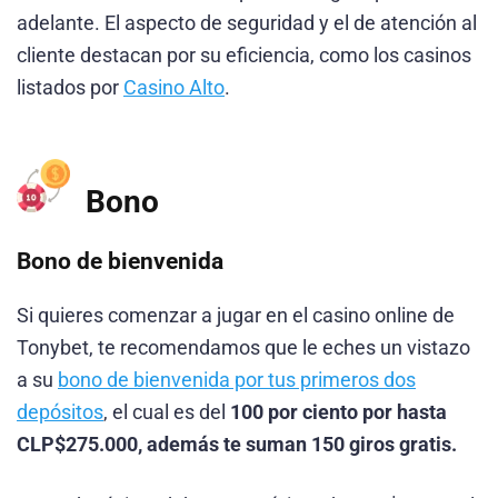
adelante. El aspecto de seguridad y el de atención al
cliente destacan por su eficiencia, como los casinos
listados por
Casino Alto
.
Bono
Bono de bienvenida
Si quieres comenzar a jugar en el casino online de
Tonybet, te recomendamos que le eches un vistazo
a su
bono de bienvenida por tus primeros dos
depósitos
, el cual es del
100 por ciento por hasta
CLP$275.000, además te suman 150 giros gratis.