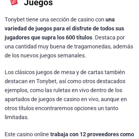
Juegos
Tonybet tiene una sección de casino con
una
variedad de juegos para el disfrute de todos sus
jugadores que supra los 600 títulos
. Destaca por
una cantidad muy buena de tragamonedas, además
de los nuevos juegos semanales.
Los clásicos juegos de mesa y de cartas también
destacan en Tonybet, así como otros destacados
ejemplos, como las ruletas en vivo dentro de los
apartados de juegos de casino en vivo, aunque en
otros títulos encontraremos opciones un tanto
limitadas.
Este casino online
trabaja con 12 proveedores como