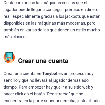
Destacan mucho las máquinas con las que el
jugador puede llegar a conseguir premios en dinero
real, especialmente gracias a los jackpots que están
disponibles en las máquinas más modernas, pero
también en varias de las que tienen un estilo mucho
más clásico.
Crear una cuenta
Crear una cuenta en
Tonybet
es un proceso muy
sencillo y que no llevará al jugador demasiado
tiempo. Para empezar hay que ir a su sitio web y
hacer click en el botón “Registrarse” que se
encuentra en la parte superior derecha, justo al lado