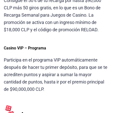
Consigue el 50% de tu recarga por hasta $90,000
CLP más 50 giros gratis, en lo que es un Bono de
Recarga Semanal para Juegos de Casino. La
promoción se activa con un ingreso mínimo de
$18,000 CLP y el código de promoción RELOAD.
Casino VIP – Programa
Participa en el programa VIP automáticamente
después de hacer tu primer depósito, para que se te
acrediten puntos y aspirar a sumar la mayor
cantidad de puntos, hasta ir por el premio principal
de $90,000,000 CLP.