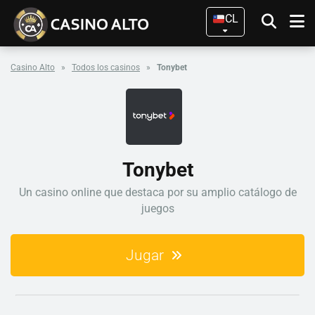
CL
Casino Alto
»
Todos los casinos
»
Tonybet
Tonybet
Un casino online que destaca por su amplio catálogo de
juegos
Jugar