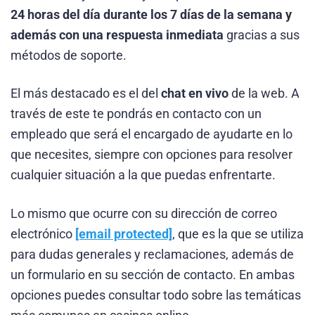
24 horas del día durante los 7 días de la semana y
además con una respuesta inmediata
gracias a sus
métodos de soporte.
El más destacado es el del
chat en vivo
de la web. A
través de este te pondrás en contacto con un
empleado que será el encargado de ayudarte en lo
que necesites, siempre con opciones para resolver
cualquier situación a la que puedas enfrentarte.
Lo mismo que ocurre con su dirección de correo
electrónico
[email protected]
, que es la que se utiliza
para dudas generales y reclamaciones, además de
un formulario en su sección de contacto. En ambas
opciones puedes consultar todo sobre las temáticas