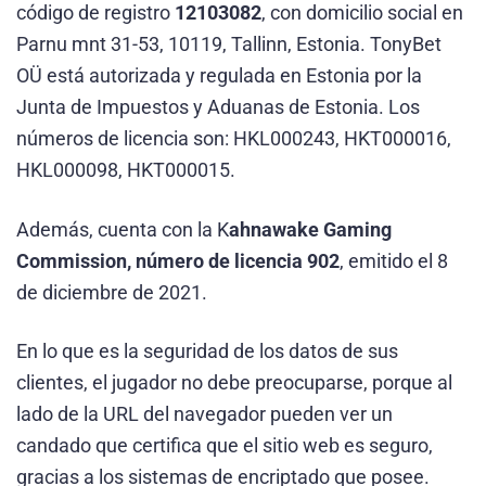
código de registro
12103082
, con domicilio social en
Parnu mnt 31-53, 10119, Tallinn, Estonia. TonyBet
OÜ está autorizada y regulada en Estonia por la
Junta de Impuestos y Aduanas de Estonia. Los
números de licencia son: HKL000243, HKT000016,
HKL000098, HKT000015.
Además, cuenta con la K
ahnawake Gaming
Commission, número de licencia 902
, emitido el 8
de diciembre de 2021.
En lo que es la seguridad de los datos de sus
clientes, el jugador no debe preocuparse, porque al
lado de la URL del navegador pueden ver un
candado que certifica que el sitio web es seguro,
gracias a los sistemas de encriptado que posee.