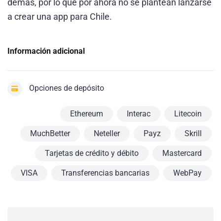
demás, por lo que por ahora no se plantean lanzarse
a crear una app para Chile.
Información adicional
Opciones de depósito
Ethereum
Interac
Litecoin
MuchBetter
Neteller
Payz
Skrill
Tarjetas de crédito y débito
Mastercard
VISA
Transferencias bancarias
WebPay