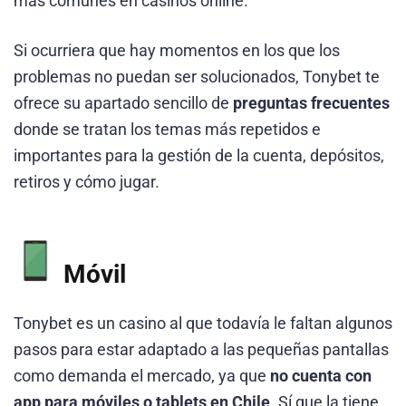
más comunes en casinos online.
Si ocurriera que hay momentos en los que los
problemas no puedan ser solucionados, Tonybet te
ofrece su apartado sencillo de
preguntas frecuentes
donde se tratan los temas más repetidos e
importantes para la gestión de la cuenta, depósitos,
retiros y cómo jugar.
Móvil
Tonybet es un casino al que todavía le faltan algunos
pasos para estar adaptado a las pequeñas pantallas
como demanda el mercado, ya que
no cuenta con
app para móviles o tablets en Chile
. Sí que la tiene