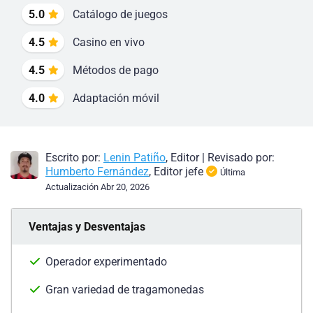
5.0
Catálogo de juegos
4.5
Casino en vivo
4.5
Métodos de pago
4.0
Adaptación móvil
Escrito por:
Lenin Patiño
, Editor
|
Revisado por:
Humberto Fernández
, Editor jefe
Última
Actualización Abr 20, 2026
Ventajas y Desventajas
Operador experimentado
Gran variedad de tragamonedas