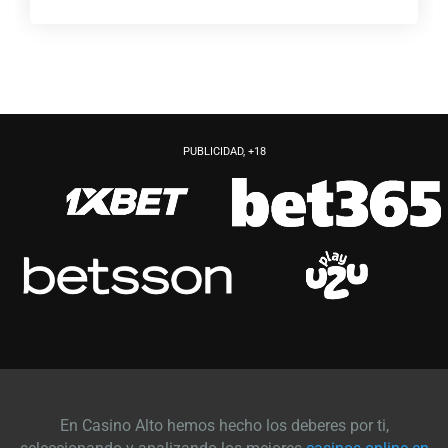
PUBLICIDAD, +18
En Casino Alto hemos hecho los deberes por ti,