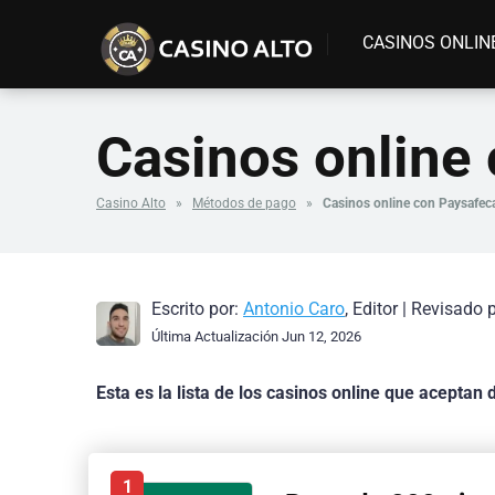
CASINOS ONLIN
Casinos online
Casino Alto
»
Métodos de pago
»
Casinos online con Paysafec
Escrito por:
Antonio Caro
, Editor
|
Revisado 
Última Actualización Jun 12, 2026
Esta es la lista de los casinos online que acepta
1