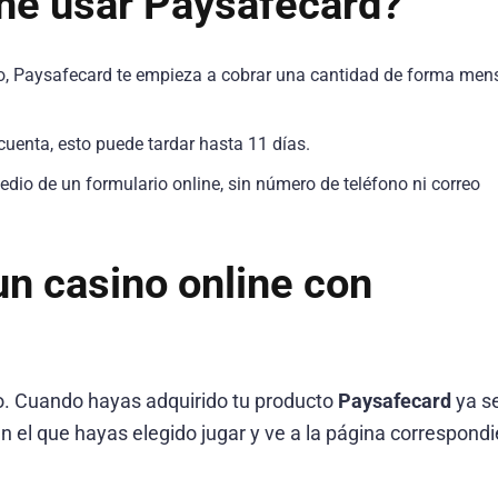
ene usar Paysafecard?
o, Paysafecard te empieza a cobrar una cantidad de forma mens
cuenta, esto puede tardar hasta 11 días.
io de un formulario online, sin número de teléfono ni correo
n casino online con
o. Cuando hayas adquirido tu producto
Paysafecard
ya se
n el que hayas elegido jugar y ve a la página correspond