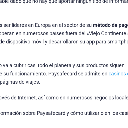
le dado que no hay que aportar ningún tipo de informa
as ser líderes en Europa en el sector de su
método de pag
operan en numerosos países fuera del «Viejo Continente»
e dispositivo móvil y desarrollaron su app para smartp
o ya a cubrir casi todo el planeta y sus productos siguen
 de su funcionamiento. Paysafecard se admite en
casinos 
 páginas de viajes.
vés de Internet, así como en numerosos negocios locale
ormación sobre Paysafecard y cómo utilizarlo en los cas