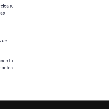
eclea tu
tas
s de
ando tu
r antes