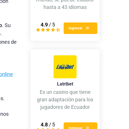
ción
hasta a 43 idiomas
4.9
/ 5
o
. Su
Ingresar
.
hones de
online
Latribet
Es un casino que tiene
s.
gran adaptación para los
jugadores de Ecuador
inos
4.8
/ 5
Ingresar