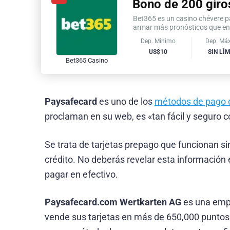
Bono de 200 giros
Bet365 es un casino chévere pa
armar más pronósticos que en
Dep. Mínimo
Dep. Má
US$10
SIN LÍ
Bet365 Casino
Paysafecard
es uno de los
métodos de pago d
proclaman en su web, es «tan fácil y seguro 
Se trata de tarjetas prepago que funcionan s
crédito. No deberás revelar esta informació
pagar en efectivo.
Paysafecard.com Wertkarten AG
es una empr
vende sus tarjetas en más de 650,000 puntos 