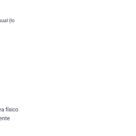
ual (lo
a físico
iente