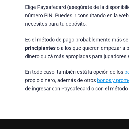
Elige Paysafecard (asegúrate de la disponibil
número PIN. Puedes ir consultando en la web 
necesites para tu depósito.
Es el método de pago probablemente más se
principiantes
o a los que quieren empezar a p
dinero quizá más apropiadas para jugadores
En todo caso, también está la opción de los
b
propio dinero, además de otros
bonos y prom
de ingresar con Paysafecard o con el método 