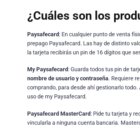
¿Cuáles son los prod
Paysafecard
: En cualquier punto de venta fí
prepago Paysafecard. Las hay de distinto val
la tarjeta recibirás un pin de 16 dígitos que 
My Paysafecard
: Guarda todos tus pin de tar
nombre de usuario y contraseña
. Requiere re
comprando, para desde ahí gestionarlo todo. 
uso de my Paysafecard.
Paysafecard MasterCard
: Pide tu tarjeta y 
vincularla a ninguna cuenta bancaria. Master