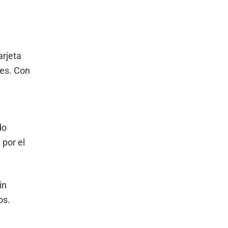
arjeta
des. Con
do
por el
in
os.