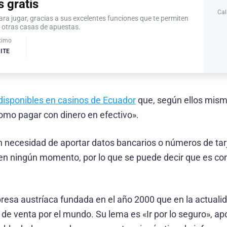
 gratis
Cal
ra jugar, gracias a sus excelentes funciones que te permiten
 otras casas de apuestas.
ximo
MITE
isponibles en casinos de Ecuador
que, según ellos mis
como pagar con dinero en efectivo».
in necesidad de aportar datos bancarios o números de tar
n en ningún momento, por lo que se puede decir que es c
esa austríaca fundada en el año 2000 que en la actuali
de venta por el mundo. Su lema es «Ir por lo seguro», a