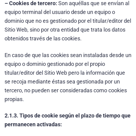
– Cookies de tercero:
Son aquéllas que se envían al
equipo terminal del usuario desde un equipo o
dominio que no es gestionado por el titular/editor del
Sitio Web, sino por otra entidad que trata los datos
obtenidos través de las cookies.
En caso de que las cookies sean instaladas desde un
equipo o dominio gestionado por el propio
titular/editor del Sitio Web pero la información que
se recoja mediante éstas sea gestionada por un
tercero, no pueden ser consideradas como cookies
propias.
2.1.3. Tipos de cookie según el plazo de tiempo que
permanecen activadas: