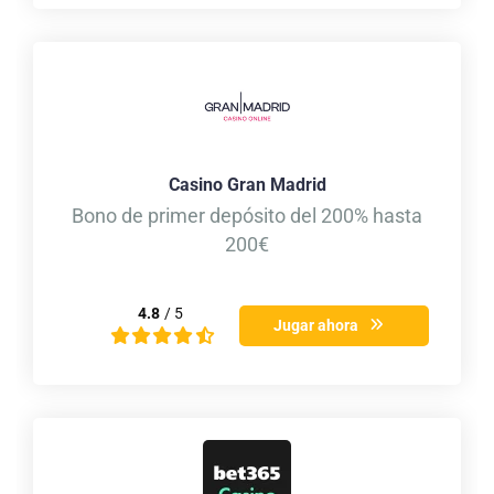
Casino Gran Madrid
Bono de primer depósito del 200% hasta
200€
4.8
/ 5
Jugar ahora