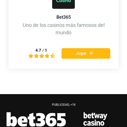
Bet365
Uno de los casinos más famosos del
mundo
4.7
/ 5
Jugar
PUBLICIDAD, +18