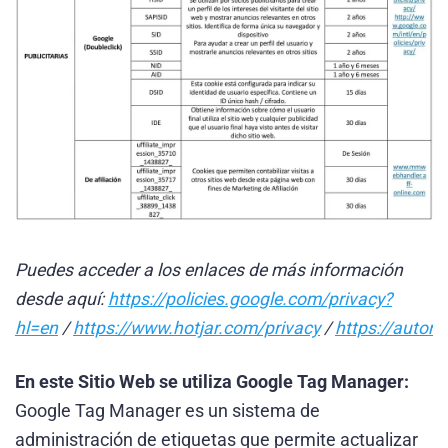
Puedes acceder a los enlaces de más información
desde aquí:
https://policies.google.com/privacy?
hl=en
/
https://www.hotjar.com/privacy
/
https://autom
En este Sitio Web se utiliza Google Tag Manager:
Google Tag Manager es un sistema de
administración de etiquetas que permite actualizar