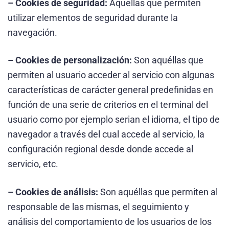
– Cookies de seguridad:
Aquellas que permiten
utilizar elementos de seguridad durante la
navegación.
– Cookies de personalización:
Son aquéllas que
permiten al usuario acceder al servicio con algunas
características de carácter general predefinidas en
función de una serie de criterios en el terminal del
usuario como por ejemplo serian el idioma, el tipo de
navegador a través del cual accede al servicio, la
configuración regional desde donde accede al
servicio, etc.
– Cookies de análisis:
Son aquéllas que permiten al
responsable de las mismas, el seguimiento y
análisis del comportamiento de los usuarios de los