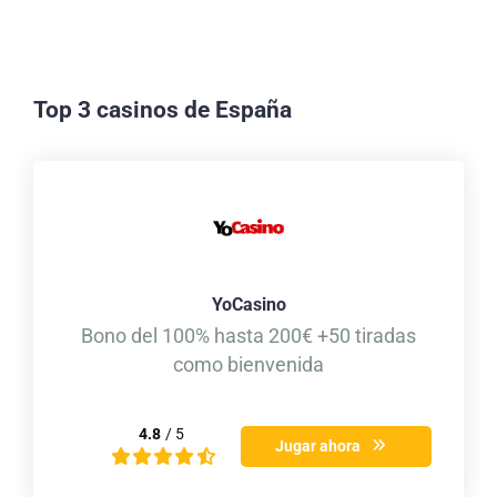
Top 3 casinos de España
YoCasino
Bono del 100% hasta 200€ +50 tiradas
como bienvenida
4.8
/ 5
Jugar ahora