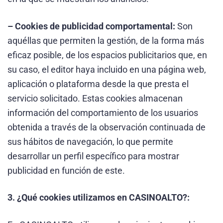
– Cookies de publicidad comportamental:
Son
aquéllas que permiten la gestión, de la forma más
eficaz posible, de los espacios publicitarios que, en
su caso, el editor haya incluido en una página web,
aplicación o plataforma desde la que presta el
servicio solicitado. Estas cookies almacenan
información del comportamiento de los usuarios
obtenida a través de la observación continuada de
sus hábitos de navegación, lo que permite
desarrollar un perfil específico para mostrar
publicidad en función de este.
3. ¿Qué cookies utilizamos en CASINOALTO?: