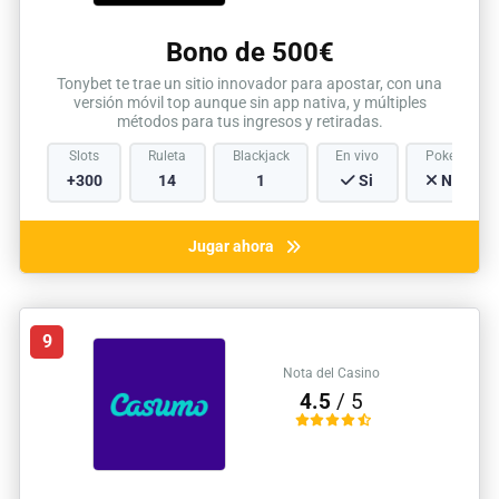
Bono de 500€
Tonybet te trae un sitio innovador para apostar, con una
versión móvil top aunque sin app nativa, y múltiples
métodos para tus ingresos y retiradas.
Slots
Ruleta
Blackjack
En vivo
Poker
+300
14
1
Si
No
Jugar ahora
9
Nota del Casino
4.5
/ 5