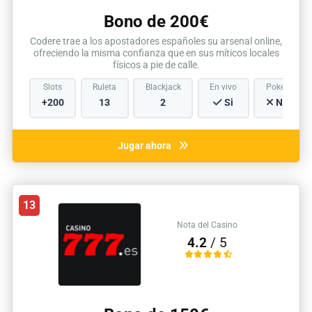
Bono de 200€
Codere trae a los apostadores españoles su arsenal online,
ofreciendo la misma confianza que en sus míticos locales
físicos a pie de calle.
Slots
Ruleta
Blackjack
En vivo
Poker
+200
13
2
Si
No
Jugar ahora
13
Nota del Casino
4.2
/ 5