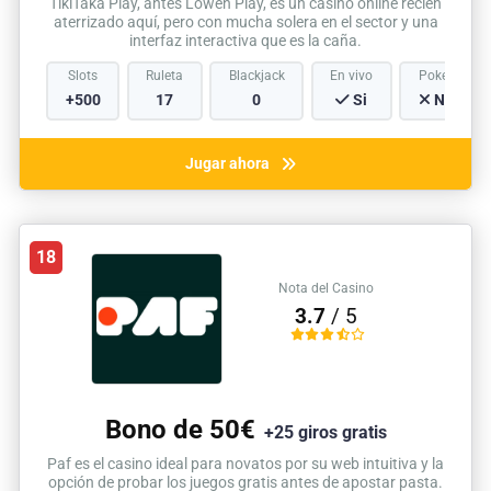
TikiTaka Play, antes Lowen Play, es un casino online recién
aterrizado aquí, pero con mucha solera en el sector y una
interfaz interactiva que es la caña.
Slots
Ruleta
Blackjack
En vivo
Poker
+500
17
0
Si
No
Jugar ahora
18
Nota del Casino
3.7
/ 5
Bono de 50€
+25 giros gratis
Paf es el casino ideal para novatos por su web intuitiva y la
opción de probar los juegos gratis antes de apostar pasta.