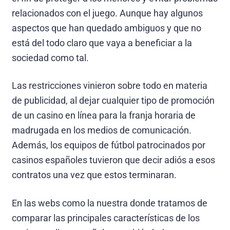
relacionados con el juego. Aunque hay algunos
aspectos que han quedado ambiguos y que no
está del todo claro que vaya a beneficiar a la
sociedad como tal.
Las restricciones vinieron sobre todo en materia
de publicidad, al dejar cualquier tipo de promoción
de un casino en línea para la franja horaria de
madrugada en los medios de comunicación.
Además, los equipos de fútbol patrocinados por
casinos españoles tuvieron que decir adiós a esos
contratos una vez que estos terminaran.
En las webs como la nuestra donde tratamos de
comparar las principales características de los