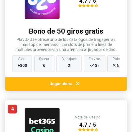
4.7
/ 5
Bono de 50 giros gratis
PlayUZU te ofrece uno de los catálogos de tragaperras
más top del mercado, con slots de primera línea de
múltiples proveedores y una atención al jugador de diez.
Slots
Ruleta
Blackjack
En vivo
Poker
+300
6
2
Si
No
Jugar ahora
4
Nota del Casino
4.7
/ 5