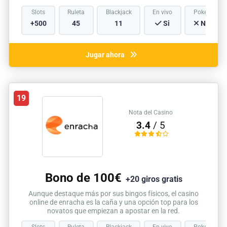
Slots
Ruleta
Blackjack
En vivo
Poker
+500
45
11
Si
No
Jugar ahora
19
Nota del Casino
3.4
/ 5
Bono de 100€
+20 giros gratis
Aunque destaque más por sus bingos físicos, el casino
online de enracha es la caña y una opción top para los
novatos que empiezan a apostar en la red.
Slots
Ruleta
Blackjack
En vivo
Poker