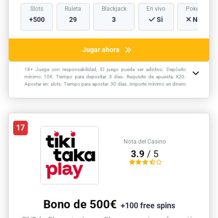
Slots
Ruleta
Blackjack
En vivo
Poker
+500
29
3
Si
No
Jugar ahora
18+ Juega con responsabilidad, El juego puede ser adictivo. Depósito
mínimo: 10€. Tiempo para depositar: 3 días. Requisito de apuesta: X20.
Apostar en: slots. Tiempo para apostar: 30 días. Importe mínimo en dinero
real: 10€. Importe máximo en dinero real: 200€. Aplican otros términos
promocionales del juego. Se Aplican
T&Cs
. Para más detalles, visita el sitio
web de Leovegas.
17
Nota del Casino
3.9
/ 5
Bono de 500€
+100 free spins