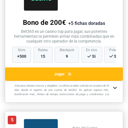
Bono de 200€
+5 fichas doradas
Bet365 es un casino top para jugar, sus potentes
herramientas te permiten armar más combinadas que en
cualquier otro operador de la competencia.
Slots
Ruleta
Blackjack
En vivo
Poker
+500
15
9
Si
Si
Jugar
Solo para clientes nuevos y elegibles. La oferta se debe solicitar en un plazo de 30
días desde el registro de una cuenta de bet365. Se aplican ingreso mín.,
bonificación máx., límites de tiempo, restricciones de juego y condiciones. Los
fondos que ingrese por encima de su ingreso válido (máximo de 200€) se pueden
retirar a su entera discreción sin que afecte a esta oferta. Estos se guardarán y se
pueden retirar desde su saldo a retirar.
5
Nota del Casino