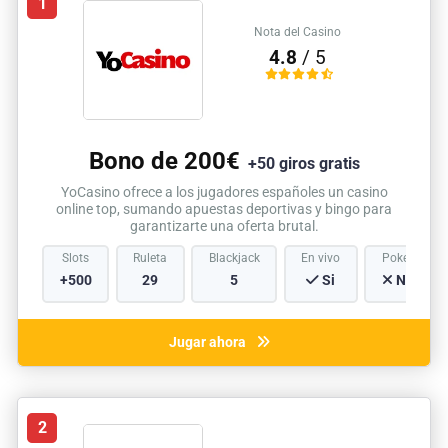
1
Nota del Casino
4.8
/ 5
Bono de 200€
+50 giros gratis
YoCasino ofrece a los jugadores españoles un casino
online top, sumando apuestas deportivas y bingo para
garantizarte una oferta brutal.
Slots
Ruleta
Blackjack
En vivo
Poker
+500
29
5
Si
No
Jugar ahora
2