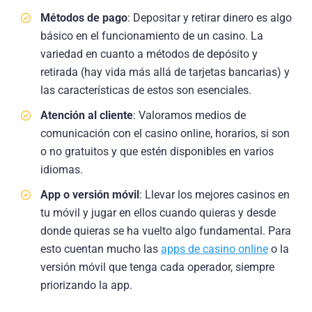
Métodos de pago
: Depositar y retirar dinero es algo
básico en el funcionamiento de un casino. La
variedad en cuanto a métodos de depósito y
retirada (hay vida más allá de tarjetas bancarias) y
las características de estos son esenciales.
Atención al cliente
: Valoramos medios de
comunicación con el casino online, horarios, si son
o no gratuitos y que estén disponibles en varios
idiomas.
App o versión móvil
: Llevar los mejores casinos en
tu móvil y jugar en ellos cuando quieras y desde
donde quieras se ha vuelto algo fundamental. Para
esto cuentan mucho las
apps de casino online
o la
versión móvil que tenga cada operador, siempre
priorizando la app.