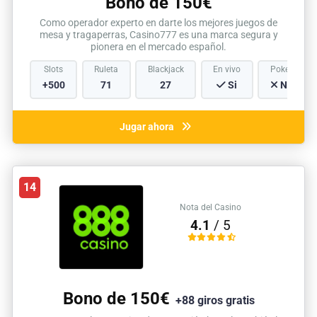
Bono de 150€
Como operador experto en darte los mejores juegos de
mesa y tragaperras, Casino777 es una marca segura y
pionera en el mercado español.
Slots
Ruleta
Blackjack
En vivo
Poker
+500
71
27
Si
No
Jugar ahora
14
Nota del Casino
4.1
/ 5
Bono de 150€
+88 giros gratis