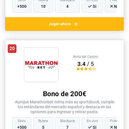
+500
10
4
Si
No
Jugar ahora
20
Nota del Casino
3.4
/ 5
Bono de 200€
Aunque Marathonbet mima más su sportsbook, cumple
los estándares del mercado español y destaca en las
opciones para ingresar y retirar pasta.
Slots
Ruleta
Blackjack
En vivo
Poker
+500
5
7
Si
No