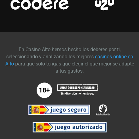
En Casino Alto hemos hecho los deberes por ti,
seleccionando y analizando los mejores
casinos online en
Alto
para que solo tengas que elegir el que mejor se adapte
a tus gustos.
18+