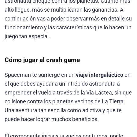
astronauta choque contra los planetas. Cuánto más
alto llegue, más se multiplicaran las ganancias. A
continuación vas a poder observar más en detalle su
funcionamiento y las características que lo hacen un
juego tan especial.
Cómo jugar al crash game
Spaceman te sumerge en un
viaje intergaláctico
en
el que debes ayudar a un intrépido astronauta a
emprender el vuelo a través de la Vía Láctea, sin que
colisione contra los planetas vecinos de La Tierra.
Una aventura tan sencilla como adictiva y que te
puede hacer lograr muchos beneficios.
El cosmonauta inicia sus vuelos por turnos, por lo