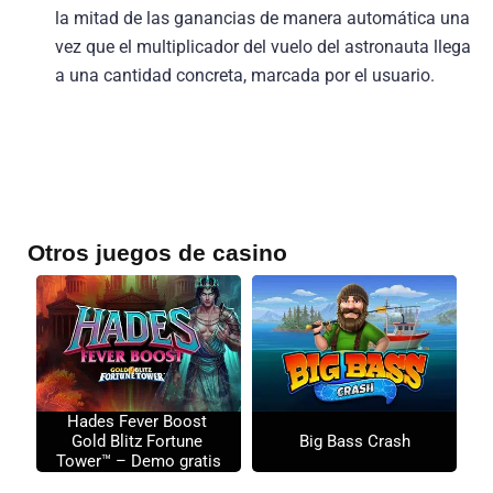
la mitad de las ganancias de manera automática una
vez que el multiplicador del vuelo del astronauta llega
a una cantidad concreta, marcada por el usuario.
Otros juegos de casino
Hades Fever Boost 
Gold Blitz Fortune 
Big Bass Crash
Tower™ – Demo gratis