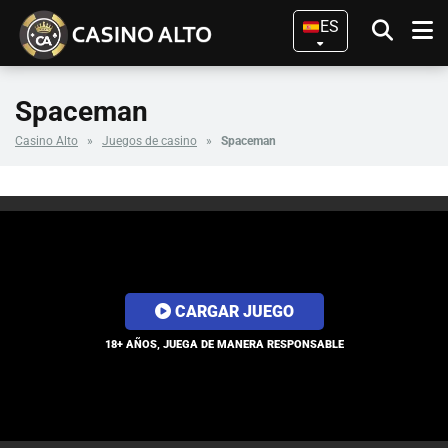
ES
Spaceman
Casino Alto
»
Juegos de casino
»
Spaceman
CARGAR JUEGO
18+ AÑOS, JUEGA DE MANERA RESPONSABLE