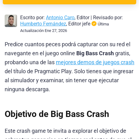
Escrito por:
Antonio Caro
, Editor
|
Revisado por:
Humberto Fernández
, Editor jefe
Última
Actualización Ene 27, 2026
Predice cuantos peces podrá capturar con su red el
navegante en el juego online
Big Bass Crash
gratis,
probando una de las
mejores demos de juegos crash
del título de Pragmatic Play. Solo tienes que ingresar
al simulador y examinar, sin tener que ejecutar
ninguna descarga.
Objetivo de Big Bass Crash
Este crash game te invita a explorar el objetivo de