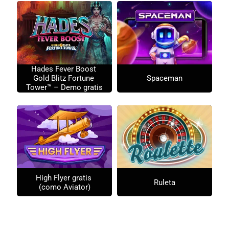
Hades Fever Boost 
Gold Blitz Fortune 
Spaceman
Tower™ – Demo gratis
High Flyer gratis 
Ruleta
(como Aviator)