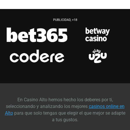
PUBLICIDAD, +18
En Casino Alto hemos hecho los deberes por ti,
seleccionando y analizando los mejores
casinos online en
Alto
para que solo tengas que elegir el que mejor se adapte
a tus gustos.