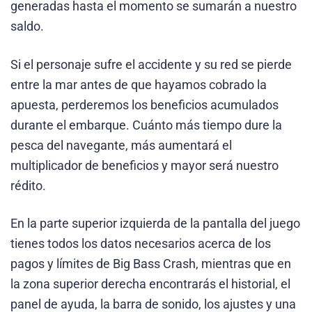
generadas hasta el momento se sumarán a nuestro
saldo.
Si el personaje sufre el accidente y su red se pierde
entre la mar antes de que hayamos cobrado la
apuesta, perderemos los beneficios acumulados
durante el embarque. Cuánto más tiempo dure la
pesca del navegante, más aumentará el
multiplicador de beneficios y mayor será nuestro
rédito.
En la parte superior izquierda de la pantalla del juego
tienes todos los datos necesarios acerca de los
pagos y límites de Big Bass Crash, mientras que en
la zona superior derecha encontrarás el historial, el
panel de ayuda, la barra de sonido, los ajustes y una