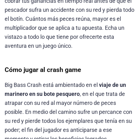
cobrar tus ganancias en tiempo real antes de que el
pescador sufra un accidente con su red y pierda todo
el botín. Cuántos más peces reúna, mayor es el
multiplicador que se aplica a tu apuesta. Echa un
vistazo a todo lo que tiene por ofrecerte esta
aventura en un juego único.
Cómo jugar al crash game
Big Bass Crash está ambientado en el
viaje de un
marinero en su bote pesquero
, en el que trata de
atrapar con su red al mayor número de peces
posible. En medio del camino sufre un percance con
su red y pierde todos los ejemplares que tenía en su
poder; el fin del jugador es anticiparse a ese