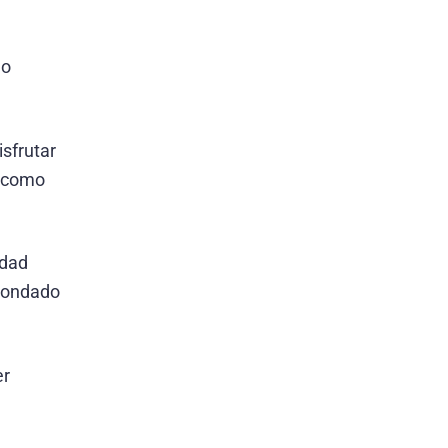
lo
isfrutar
, como
edad
 condado
er