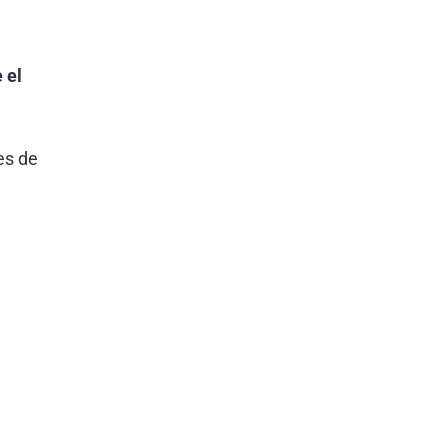
 el
es de