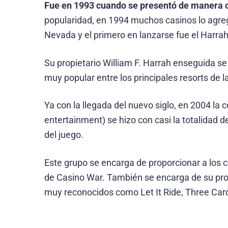
Fue en 1993 cuando se presentó de manera of
popularidad, en 1994 muchos casinos lo agreg
Nevada y el primero en lanzarse fue el Harra
Su propietario William F. Harrah enseguida se 
muy popular entre los principales resorts de l
Ya con la llegada del nuevo siglo, en 2004 
entertainment) se hizo con casi la totalidad 
del juego.
Este grupo se encarga de proporcionar a los 
de Casino War. También se encarga de su produ
muy reconocidos como Let It Ride, Three Card 