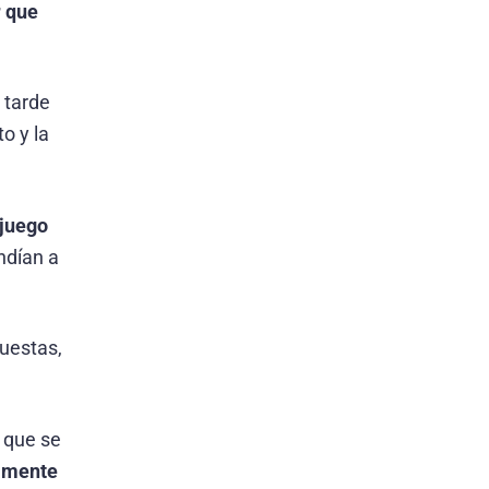
r que
 tarde
o y la
 juego
ndían a
puestas,
 que se
iamente