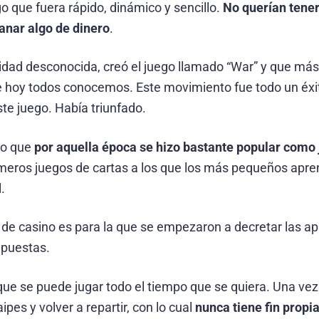
 que fuera rápido, dinámico y sencillo.
No querían tene
anar algo de dinero
.
tidad desconocida, creó el juego llamado “War” y que más
 hoy todos conocemos. Este movimiento fue todo un éxit
te juego. Había triunfado.
ino que
por aquella época se hizo bastante popular como
imeros juegos de cartas a los que los más pequeños apre
.
 de casino es para la que se empezaron a decretar las a
apuestas.
que se puede jugar todo el tiempo que se quiera. Una vez
pes y volver a repartir, con lo cual
nunca tiene fin prop