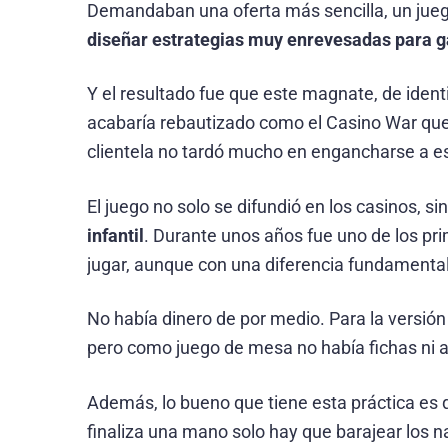
Demandaban una oferta más sencilla, un juego
diseñar estrategias muy enrevesadas para g
Y el resultado fue que este magnate, de iden
acabaría rebautizado como el Casino War que
clientela no tardó mucho en engancharse a es
El juego no solo se difundió en los casinos, s
infantil
. Durante unos años fue uno de los pr
jugar, aunque con una diferencia fundamental
No había dinero de por medio. Para la versión
pero como juego de mesa no había fichas ni 
Además, lo bueno que tiene esta práctica es 
finaliza una mano solo hay que barajear los nai