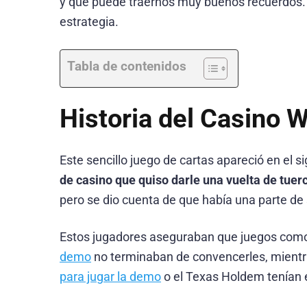
y que puede traernos muy buenos recuerdos. P
estrategia.
Tabla de contenidos
Historia del Casino 
Este sencillo juego de cartas apareció en el s
de casino que quiso darle una vuelta de tuer
pero se dio cuenta de que había una parte de s
Estos jugadores aseguraban que juegos com
demo
no terminaban de convencerles, mientr
para jugar la demo
o el Texas Holdem tenían e