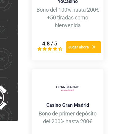
YoCasino
Bono del 100% hasta 200€
+50 tiradas como
bienvenida
4.8
/ 5
Jugar ahora
Casino Gran Madrid
Bono de primer depósito
del 200% hasta 200€