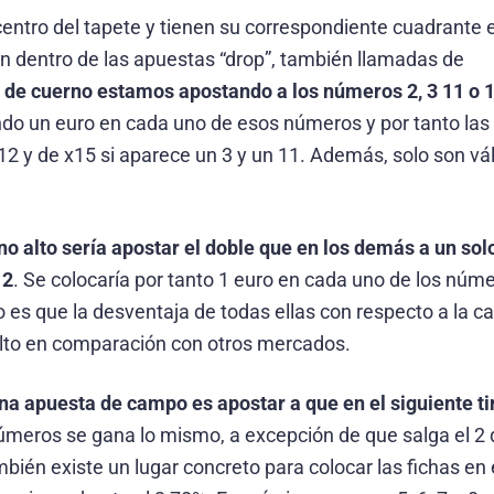
entro del tapete y tienen su correspondiente cuadrante e
an dentro de las apuestas “drop”, también llamadas de
de cuerno estamos apostando a los números 2, 3 11 o 
ndo un euro en cada uno de esos números y por tanto las
12 y de x15 si aparece un 3 y un 11. Además, solo son vá
o alto sería apostar el doble que en los demás a un sol
12
. Se colocaría por tanto 1 euro en cada uno de los núme
lo es que la desventaja de todas ellas con respecto a la c
lto en comparación con otros mercados.
na apuesta de campo es apostar a que en el siguiente ti
números se gana lo mismo, a excepción de que salga el 2
bién existe un lugar concreto para colocar las fichas en