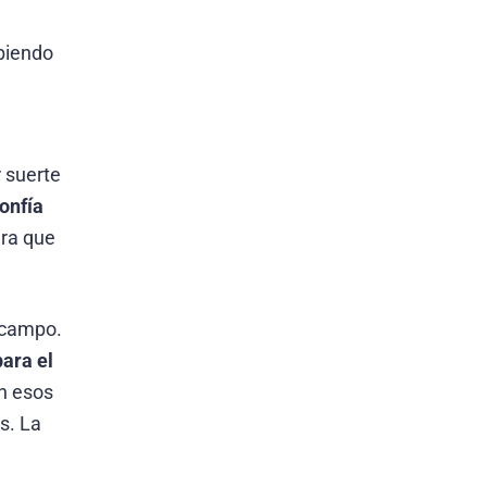
mbiendo
r suerte
confía
ara que
e campo.
ara el
en esos
s. La