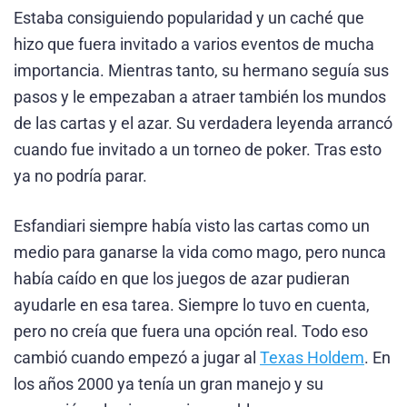
Estaba consiguiendo popularidad y un caché que
hizo que fuera invitado a varios eventos de mucha
importancia. Mientras tanto, su hermano seguía sus
pasos y le empezaban a atraer también los mundos
de las cartas y el azar. Su verdadera leyenda arrancó
cuando fue invitado a un torneo de poker. Tras esto
ya no podría parar.
Esfandiari siempre había visto las cartas como un
medio para ganarse la vida como mago, pero nunca
había caído en que los juegos de azar pudieran
ayudarle en esa tarea. Siempre lo tuvo en cuenta,
pero no creía que fuera una opción real. Todo eso
cambió cuando empezó a jugar al
Texas Holdem
. En
los años 2000 ya tenía un gran manejo y su