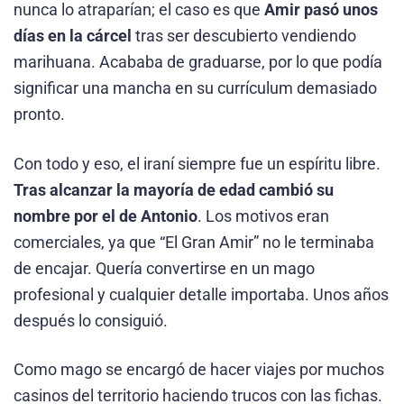
nunca lo atraparían; el caso es que
Amir pasó unos
días en la cárcel
tras ser descubierto vendiendo
marihuana. Acababa de graduarse, por lo que podía
significar una mancha en su currículum demasiado
pronto.
Con todo y eso, el iraní siempre fue un espíritu libre.
Tras alcanzar la mayoría de edad cambió su
nombre por el de Antonio
. Los motivos eran
comerciales, ya que “El Gran Amir” no le terminaba
de encajar. Quería convertirse en un mago
profesional y cualquier detalle importaba. Unos años
después lo consiguió.
Como mago se encargó de hacer viajes por muchos
casinos del territorio haciendo trucos con las fichas.