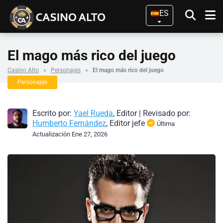
ES
El mago más rico del juego
Casino Alto
»
Personajes
»
El mago más rico del juego
Personajes
Escrito por:
Yael Rueda
, Editor
|
Revisado por:
Humberto Fernández
, Editor jefe
Última
Actualización Ene 27, 2026