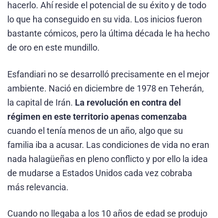
hacerlo. Ahí reside el potencial de su éxito y de todo
lo que ha conseguido en su vida. Los inicios fueron
bastante cómicos, pero la última década le ha hecho
de oro en este mundillo.
Esfandiari no se desarrolló precisamente en el mejor
ambiente. Nació en diciembre de 1978 en Teherán,
la capital de Irán.
La revolución en contra del
régimen en este territorio apenas comenzaba
cuando el tenía menos de un año, algo que su
familia iba a acusar. Las condiciones de vida no eran
nada halagüeñas en pleno conflicto y por ello la idea
de mudarse a Estados Unidos cada vez cobraba
más relevancia.
Cuando no llegaba a los 10 años de edad se produjo