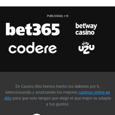
PUBLICIDAD, +18
En Casino Alto hemos hecho los deberes por ti,
seleccionando y analizando los mejores
casinos online en
Alto
para que solo tengas que elegir el que mejor se adapte
a tus gustos.