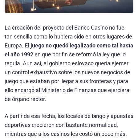
La creación del proyecto del Banco Casino no fue
tan sencilla como lo hubiera sido en otros lugares de
Europa.
El juego no quedó legalizado como tal hasta
el año 1992
en que por fin se reformó la ley que lo
regula. Aun así, el gobierno eslovaco quería ejercer
un control exhaustivo sobre los nuevos negocios de
juego que estaban por llegar a sus fronteras y para
ello encargó al Ministerio de Finanzas que ejerciera
de órgano rector.
A partir de esa fecha, los locales de bingo y apuestas
deportivas crecieron con bastante normalidad,
mientras que a los casinos les costó un poco más.