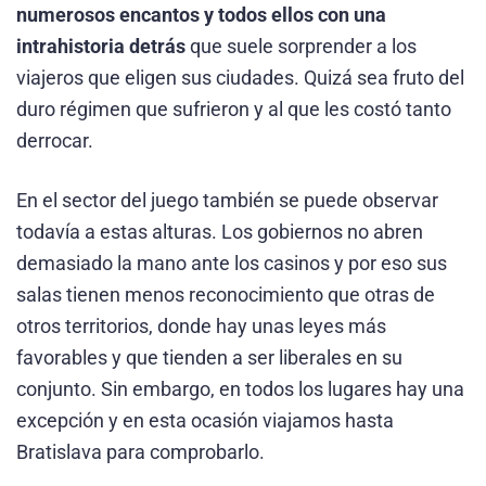
numerosos encantos y todos ellos con una
intrahistoria detrás
que suele sorprender a los
viajeros que eligen sus ciudades. Quizá sea fruto del
duro régimen que sufrieron y al que les costó tanto
derrocar.
En el sector del juego también se puede observar
todavía a estas alturas. Los gobiernos no abren
demasiado la mano ante los casinos y por eso sus
salas tienen menos reconocimiento que otras de
otros territorios, donde hay unas leyes más
favorables y que tienden a ser liberales en su
conjunto. Sin embargo, en todos los lugares hay una
excepción y en esta ocasión viajamos hasta
Bratislava para comprobarlo.