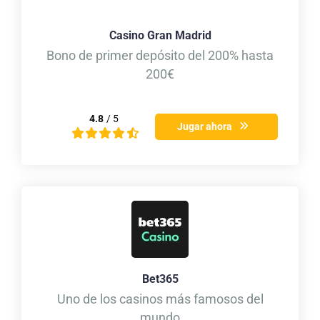
Casino Gran Madrid
Bono de primer depósito del 200% hasta
200€
4.8
/ 5
Jugar ahora
Bet365
Uno de los casinos más famosos del
mundo