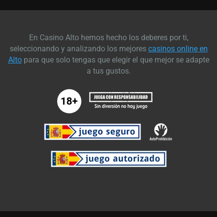
En Casino Alto hemos hecho los deberes por ti,
seleccionando y analizando los mejores
casinos online en
Alto
para que solo tengas que elegir el que mejor se adapte
a tus gustos.
18+