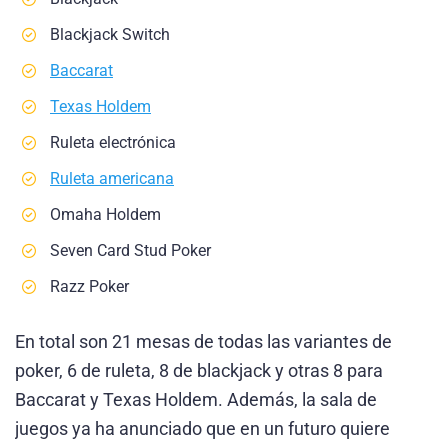
Blackjack Switch
Baccarat
Texas Holdem
Ruleta electrónica
Ruleta americana
Omaha Holdem
Seven Card Stud Poker
Razz Poker
En total son 21 mesas de todas las variantes de
poker, 6 de ruleta, 8 de blackjack y otras 8 para
Baccarat y Texas Holdem. Además, la sala de
juegos ya ha anunciado que en un futuro quiere