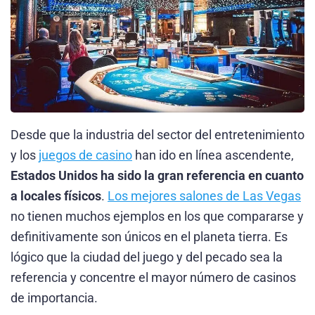
Desde que la industria del sector del entretenimiento
y los
juegos de casino
han ido en línea ascendente,
Estados Unidos ha sido la gran referencia en cuanto
a locales físicos
.
Los mejores salones de Las Vegas
no tienen muchos ejemplos en los que compararse y
definitivamente son únicos en el planeta tierra. Es
lógico que la ciudad del juego y del pecado sea la
referencia y concentre el mayor número de casinos
de importancia.