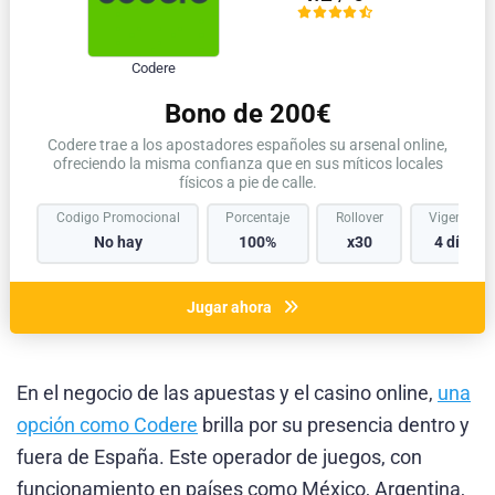
Codere
Bono de 200€
Codere trae a los apostadores españoles su arsenal online,
ofreciendo la misma confianza que en sus míticos locales
físicos a pie de calle.
Codigo Promocional
Porcentaje
Rollover
Vigencia
No hay
100%
x30
4 días
Jugar ahora
En el negocio de las apuestas y el casino online,
una
opción como Codere
brilla por su presencia dentro y
fuera de España. Este operador de juegos, con
funcionamiento en países como México, Argentina,