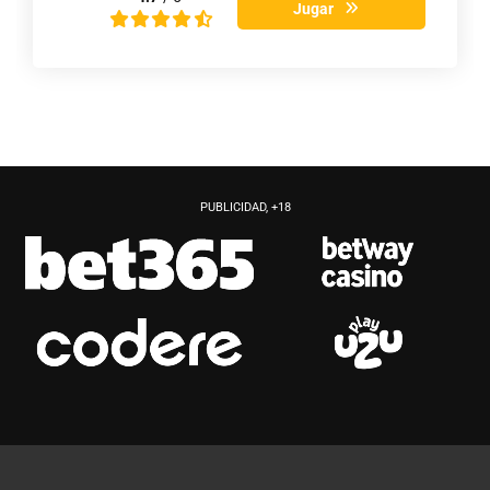
Jugar
PUBLICIDAD, +18