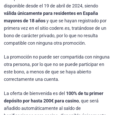
disponible desde el 19 de abril de 2024, siendo
válida únicamente para residentes en España
mayores de 18 años
y que se hayan registrado por
primera vez en el sitio codere.es, tratándose de un
bono de carácter privado, por lo que no resulta
compatible con ninguna otra promoción.
La promoción no puede ser compartida con ninguna
otra persona, por lo que no se puede participar en
este bono, a menos de que se haya abierto
correctamente una cuenta.
La oferta de bienvenida es del
100% de tu primer
depósito por hasta 200€ para casino
, que será
añadido automáticamente al saldo de