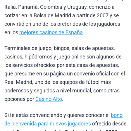
Italia, Panamá, Colombia y Uruguay, comenzó a
cotizar en la Bolsa de Madrid a partir de 2007 y se
convirtió en uno de los preferidos de los jugadores
en los
mejores casinos de España
.
Terminales de juego, bingos, salas de apuestas,
casinos, hipódromos y juego online son algunos de
los servicios ofrecidos por esta casa de apuestas,
que presume en su página un convenio oficial con el
Real Madrid, uno de los equipos de fútbol más
poderosos y seguidos a nivel mundial, como otras
opciones por
Casino Alto
.
Si te estás convenciendo y quieres conocer el
bono
de bienvenida para nuevos jugadores
ofrecido desde